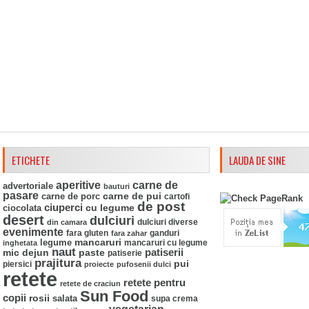
ETICHETE
LAUDA DE SINE
aperitive
carne de
advertoriale
bauturi
pasare
carne de pui
carne de porc
cartofi
de post
ciuperci
ciocolata
cu legume
desert
dulciuri
din camara
dulciuri diverse
evenimente
fara gluten
ganduri
fara zahar
mancaruri
legume
mancaruri cu legume
inghetata
naut
mic dejun
paste
patiserii
patiserie
prajitura
pui
piersici
proiecte
pufosenii dulci
retete
retete pentru
retete de craciun
Sun Food
copii
rosii
salata
supa crema