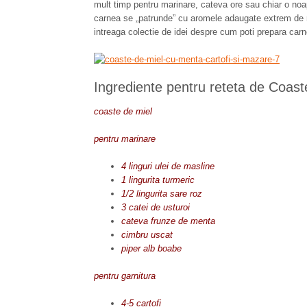
mult timp pentru marinare, cateva ore sau chiar o noap
carnea se „patrunde” cu aromele adaugate extrem de rap
intreaga colectie de idei despre cum poti prepara car
Ingrediente pentru reteta de Coast
coaste de miel
pentru marinare
4 linguri ulei de masline
1 lingurita turmeric
1/2 lingurita sare roz
3 catei de usturoi
cateva frunze de menta
cimbru uscat
piper alb boabe
pentru garnitura
4-5 cartofi