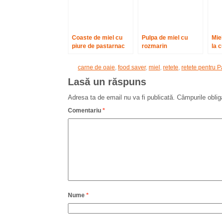
Coaste de miel cu
Pulpa de miel cu
Mie
piure de pastarnac
rozmarin
la 
carne de oaie
,
food saver
,
miel
,
retete
,
retete pentru P
Lasă un răspuns
Adresa ta de email nu va fi publicată.
Câmpurile oblig
Comentariu
*
Nume
*