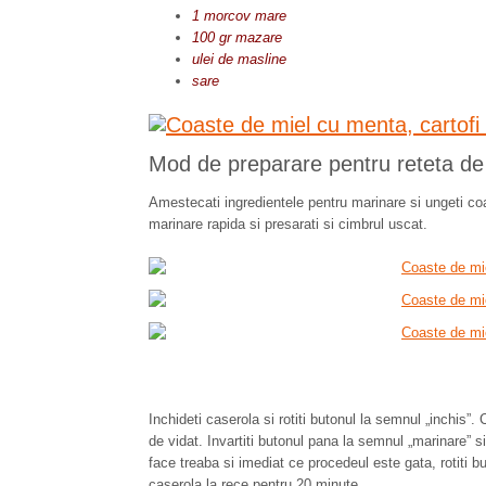
1 morcov mare
100 gr mazare
ulei de masline
sare
Mod de preparare pentru reteta de
Amestecati ingredientele pentru marinare si ungeti coa
marinare rapida si presarati si cimbrul uscat.
Inchideti caserola si rotiti butonul la semnul „inchis”.
de vidat. Invartiti butonul pana la semnul „marinare” s
face treaba si imediat ce procedeul este gata, rotiti b
caserola la rece pentru 20 minute.