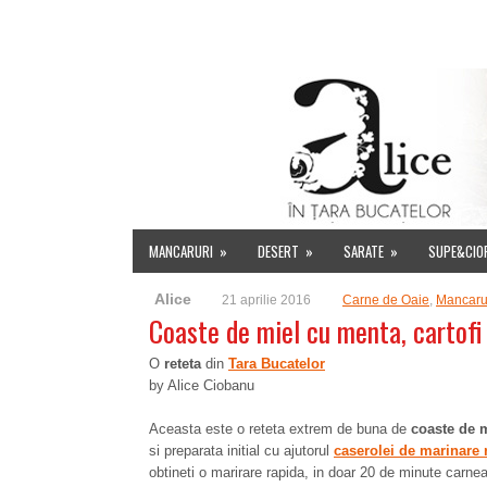
HOME
DESPRE MINE
INDEX RETETE
EVENIMENT
MANCARURI
»
DESERT
»
SARATE
»
SUPE&CIO
Alice
21 aprilie 2016
Carne de Oaie
,
Mancaru
Coaste de miel cu menta, cartofi
O
reteta
din
Tara Bucatelor
by Alice Ciobanu
Aceasta este o reteta extrem de buna de
coaste de m
si preparata initial cu ajutorul
caserolei de marinare 
obtineti o marirare rapida, in doar 20 de minute carnea 