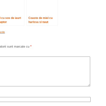
l cu sos de iaurt
Coaste de miel cu
cuptor
harissa si naut
aste
atorii sunt marcate cu
*