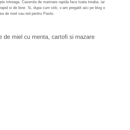
te intreaga. Caserola de marinare rapida face toata treaba, iar
id si de bine. Si, dupa cum stiti, v-am pregatit aici pe blog o
nea de miel sau ied pentru Paste.
e de miel cu menta, cartofi si mazare