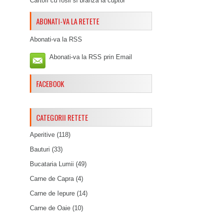
Cartofi cu rosii si branza la cuptor
ABONATI-VA LA RETETE
Abonati-va la RSS
Abonati-va la RSS prin Email
FACEBOOK
CATEGORII RETETE
Aperitive
(118)
Bauturi
(33)
Bucataria Lumii
(49)
Carne de Capra
(4)
Carne de Iepure
(14)
Carne de Oaie
(10)