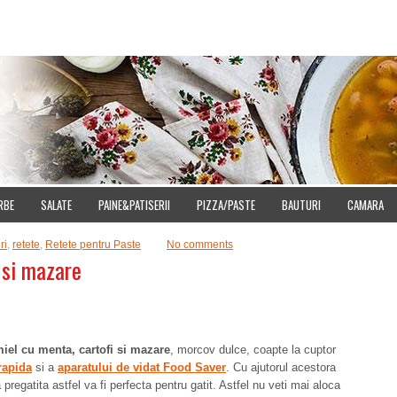
E
DOWNLOAD
CUMPARA IMAGINI
SITEMAP
CONTACT
CONFIDENT
RBE
SALATE
PAINE&PATISERII
PIZZA/PASTE
BAUTURI
CAMARA
ri
,
retete
,
Retete pentru Paste
No comments
 si mazare
iel cu menta, cartofi si mazare
, morcov dulce, coapte la cuptor
rapida
si a
aparatului de vidat Food Saver
. Cu ajutorul acestora
pregatita astfel va fi perfecta pentru gatit. Astfel nu veti mai aloca