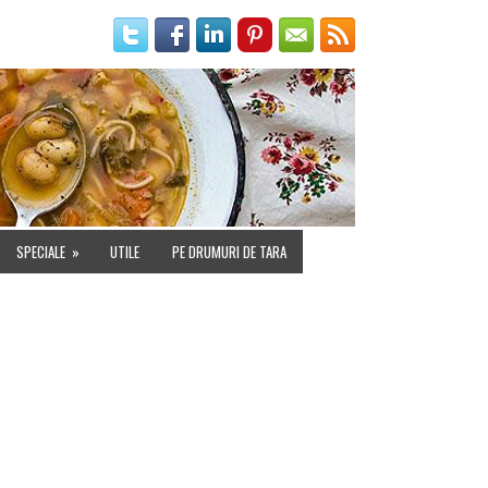
IALITATE
SPECIALE
»
UTILE
PE DRUMURI DE TARA