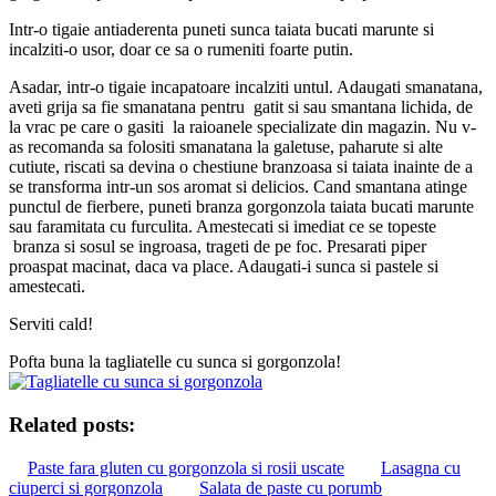
Intr-o tigaie antiaderenta puneti sunca taiata bucati marunte si
incalziti-o usor, doar ce sa o rumeniti foarte putin.
Asadar, intr-o tigaie incapatoare incalziti untul. Adaugati smanatana,
aveti grija sa fie smanatana pentru gatit si sau smantana lichida, de
la vrac pe care o gasiti la raioanele specializate din magazin. Nu v-
as recomanda sa folositi smanatana la galetuse, paharute si alte
cutiute, riscati sa devina o chestiune branzoasa si taiata inainte de a
se transforma intr-un sos aromat si delicios. Cand smantana atinge
punctul de fierbere, puneti branza gorgonzola taiata bucati marunte
sau faramitata cu furculita. Amestecati si imediat ce se topeste
branza si sosul se ingroasa, trageti de pe foc. Presarati piper
proaspat macinat, daca va place. Adaugati-i sunca si pastele si
amestecati.
Serviti cald!
Pofta buna la tagliatelle cu sunca si gorgonzola!
Related posts:
Paste fara gluten cu gorgonzola si rosii uscate
Lasagna cu
ciuperci si gorgonzola
Salata de paste cu porumb