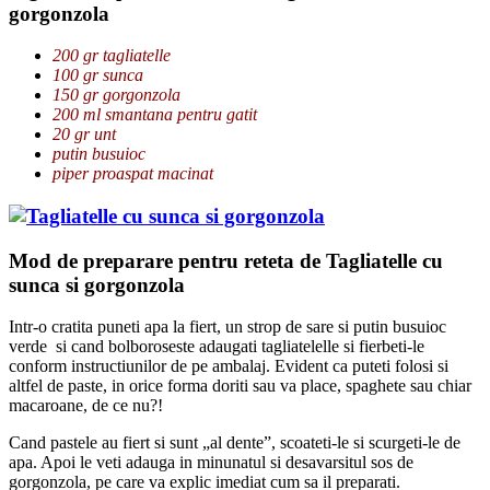
gorgonzola
200 gr tagliatelle
100 gr sunca
150 gr gorgonzola
200 ml smantana pentru gatit
20 gr unt
putin busuioc
piper proaspat macinat
Mod de preparare pentru reteta de Tagliatelle cu
sunca si gorgonzola
Intr-o cratita puneti apa la fiert, un strop de sare si putin busuioc
verde si cand bolboroseste adaugati tagliatelelle si fierbeti-le
conform instructiunilor de pe ambalaj. Evident ca puteti folosi si
altfel de paste, in orice forma doriti sau va place, spaghete sau chiar
macaroane, de ce nu?!
Cand pastele au fiert si sunt „al dente”, scoateti-le si scurgeti-le de
apa. Apoi le veti adauga in minunatul si desavarsitul sos de
gorgonzola, pe care va explic imediat cum sa il preparati.