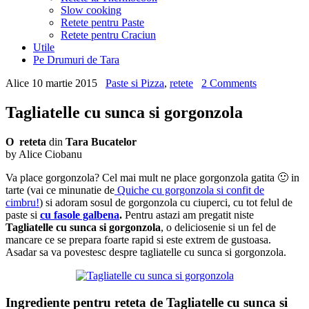
Slow cooking
Retete pentru Paste
Retete pentru Craciun
Utile
Pe Drumuri de Tara
Alice
10 martie 2015
Paste si Pizza
,
retete
2 Comments
Tagliatelle cu sunca si gorgonzola
O reteta
din
Tara Bucatelor
by Alice Ciobanu
Va place gorgonzola? Cel mai mult ne place gorgonzola gatita 🙂 in
tarte (vai ce minunatie de
Quiche cu gorgonzola si confit de
cimbru!
) si adoram sosul de gorgonzola cu ciuperci, cu tot felul de
paste si
cu fasole galbena
.
Pentru astazi am pregatit niste
Tagliatelle cu sunca si gorgonzola
, o deliciosenie si un fel de
mancare ce se prepara foarte rapid si este extrem de gustoasa.
Asadar sa va povestesc despre tagliatelle cu sunca si gorgonzola.
Ingrediente pentru reteta de Tagliatelle cu sunca si