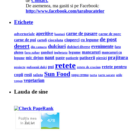
de
Contact.
De asemenea, ma gasiti si pe Facebook:
http://www.facebook.com/tarabucatelor
Etichete
aperitive
carne de pasare
advertoriale
carne de porc
bauturi
de post
ciuperci
carne de pui
cu legume
ciocolata
cartofi
desert
dulciuri
evenimente
din camara
dulciuri diverse
fara
legume
mancaruri
ganduri
mancaruri cu
gluten
fara zahar
inghetata
naut
prajitura
mic dejun
patiserii
paste
legume
patiserie
piersici
retete
retete pentru
pui
pufosenii dulci
proiecte
retete de craciun
Sun Food
copii
rosii
salata
supa crema
tarta
utile
tarte sarate
vegetarian
vegan
Lauda de sine