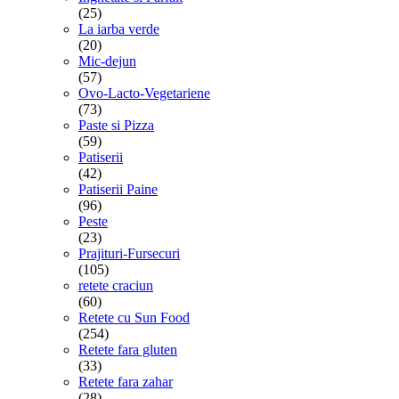
(25)
La iarba verde
(20)
Mic-dejun
(57)
Ovo-Lacto-Vegetariene
(73)
Paste si Pizza
(59)
Patiserii
(42)
Patiserii Paine
(96)
Peste
(23)
Prajituri-Fursecuri
(105)
retete craciun
(60)
Retete cu Sun Food
(254)
Retete fara gluten
(33)
Retete fara zahar
(28)