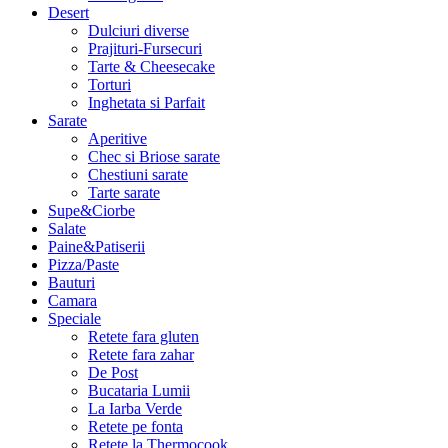
Desert
Dulciuri diverse
Prajituri-Fursecuri
Tarte & Cheesecake
Torturi
Inghetata si Parfait
Sarate
Aperitive
Chec si Briose sarate
Chestiuni sarate
Tarte sarate
Supe&Ciorbe
Salate
Paine&Patiserii
Pizza/Paste
Bauturi
Camara
Speciale
Retete fara gluten
Retete fara zahar
De Post
Bucataria Lumii
La Iarba Verde
Retete pe fonta
Retete la Thermocook