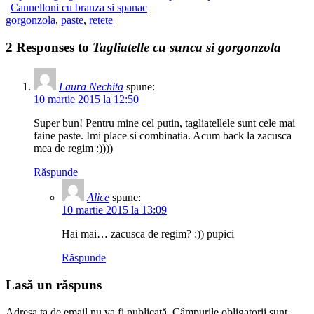
Cannelloni cu branza si spanac
gorgonzola
,
paste
,
retete
2 Responses to
Tagliatelle cu sunca si gorgonzola
Laura Nechita
spune:
10 martie 2015 la 12:50
Super bun! Pentru mine cel putin, tagliatellele sunt cele mai
faine paste. Imi place si combinatia. Acum back la zacusca
mea de regim :))))
Răspunde
Alice
spune:
10 martie 2015 la 13:09
Hai mai… zacusca de regim? :)) pupici
Răspunde
Lasă un răspuns
Adresa ta de email nu va fi publicată.
Câmpurile obligatorii sunt