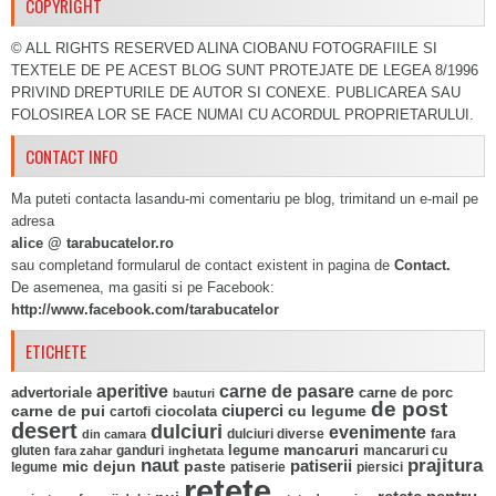
COPYRIGHT
© ALL RIGHTS RESERVED ALINA CIOBANU FOTOGRAFIILE SI
TEXTELE DE PE ACEST BLOG SUNT PROTEJATE DE LEGEA 8/1996
PRIVIND DREPTURILE DE AUTOR SI CONEXE. PUBLICAREA SAU
FOLOSIREA LOR SE FACE NUMAI CU ACORDUL PROPRIETARULUI.
CONTACT INFO
Ma puteti contacta lasandu-mi comentariu pe blog, trimitand un e-mail pe
adresa
alice @ tarabucatelor.ro
sau completand formularul de contact existent in pagina de
Contact.
De asemenea, ma gasiti si pe Facebook:
http://www.facebook.com/tarabucatelor
ETICHETE
aperitive
carne de pasare
advertoriale
carne de porc
bauturi
de post
ciuperci
carne de pui
ciocolata
cu legume
cartofi
desert
dulciuri
evenimente
fara
din camara
dulciuri diverse
mancaruri
legume
gluten
ganduri
mancaruri cu
fara zahar
inghetata
naut
prajitura
mic dejun
paste
patiserii
legume
patiserie
piersici
retete