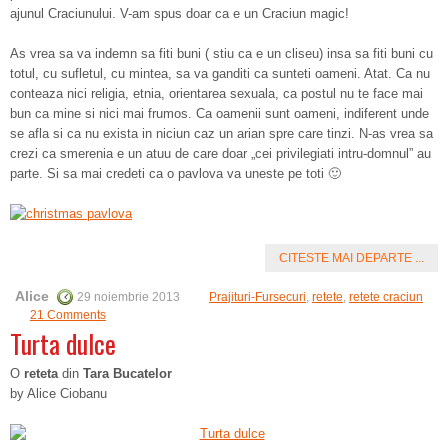
ajunul Craciunului. V-am spus doar ca e un Craciun magic!
As vrea sa va indemn sa fiti buni ( stiu ca e un cliseu) insa sa fiti buni cu
totul, cu sufletul, cu mintea, sa va ganditi ca sunteti oameni. Atat. Ca nu
conteaza nici religia, etnia, orientarea sexuala, ca postul nu te face mai
bun ca mine si nici mai frumos. Ca oamenii sunt oameni, indiferent unde
se afla si ca nu exista in niciun caz un arian spre care tinzi. N-as vrea sa
crezi ca smerenia e un atuu de care doar „cei privilegiati intru-domnul” au
parte. Si sa mai credeti ca o pavlova va uneste pe toti 🙂
CITESTE MAI DEPARTE ...
Alice
29 noiembrie 2013
Prajituri-Fursecuri
,
retete
,
retete craciun
21 Comments
Turta dulce
O
reteta
din
Tara Bucatelor
by Alice Ciobanu