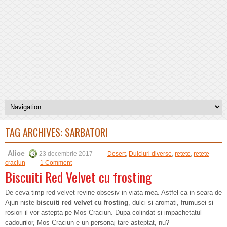
TAG ARCHIVES:
SARBATORI
Alice
23 decembrie 2017
Desert
,
Dulciuri diverse
,
retete
,
retete
craciun
1 Comment
Biscuiti Red Velvet cu frosting
De ceva timp red velvet revine obsesiv in viata mea. Astfel ca in seara de
Ajun niste
biscuiti red velvet cu frosting
, dulci si aromati, frumusei si
rosiori il vor astepta pe Mos Craciun. Dupa colindat si impachetatul
cadourilor, Mos Craciun e un personaj tare asteptat, nu?