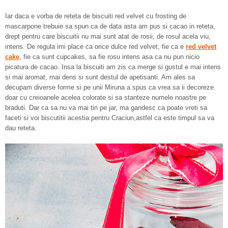
Iar daca e vorba de reteta de biscuiti red velvet cu frosting de
mascarpone trebuie sa spun ca de data asta am pus si cacao in reteta,
drept pentru care biscuitii nu mai sunt atat de rosii, de rosul acela viu,
intens. De regula imi place ca orice dulce red velvet, fie ca e
red velvet
cake
, fie ca sunt cupcakes, sa fie rosu intens asa ca nu pun nicio
picatura de cacao. Insa la biscuiti am zis ca merge si gustul e mai intens
si mai aromat, mai dens si sunt destul de apetisanti. Am ales sa
decupam diverse forme si pe unii Miruna a spus ca vrea sa ii decoreze
doar cu creioanele acelea colorate si sa stanteze numele noastre pe
braduti. Dar ca sa nu va mai tin pe jar, ma gandesc ca poate vreti sa
faceti si voi biscutitii acestia pentru Craciun,astfel ca este timpul sa va
dau reteta.