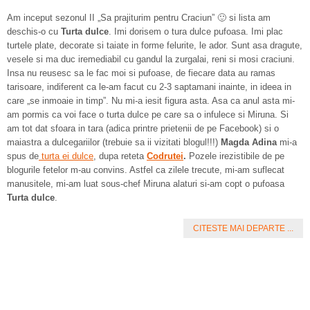
Am inceput sezonul II „Sa prajiturim pentru Craciun” 🙂 si lista am
deschis-o cu
Turta dulce
. Imi dorisem o tura dulce pufoasa. Imi plac
turtele plate, decorate si taiate in forme felurite, le ador. Sunt asa dragute,
vesele si ma duc iremediabil cu gandul la zurgalai, reni si mosi craciuni.
Insa nu reusesc sa le fac moi si pufoase, de fiecare data au ramas
tarisoare, indiferent ca le-am facut cu 2-3 saptamani inainte, in ideea in
care „se inmoaie in timp”. Nu mi-a iesit figura asta. Asa ca anul asta mi-
am pormis ca voi face o turta dulce pe care sa o infulece si Miruna. Si
am tot dat sfoara in tara (adica printre prietenii de pe Facebook) si o
maiastra a dulcegariilor (trebuie sa ii vizitati blogul!!!)
Magda Adina
mi-a
spus de
turta ei dulce
, dupa reteta
Codrutei
.
Pozele irezistibile de pe
blogurile fetelor m-au convins. Astfel ca zilele trecute, mi-am suflecat
manusitele, mi-am luat sous-chef Miruna alaturi si-am copt o pufoasa
Turta dulce
.
CITESTE MAI DEPARTE ...