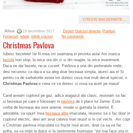
CITESTE MAI DEPARTE ...
Alice
19 decembrie 2017
Desert
,
Dulciuri diverse
,
Prajituri-
Fursecuri
,
retete
,
retete craciun
No comments
Christmas Pavlova
Iubesc bezelele! Iar fii-mea imi seamana in privinta asta! Am manca
bezele
non stop, la orice ora din zi si din noapte, la orice eveniment.
Daca ne dai bezele, ne-ai cucerit. Pavlova e una din preferatele mele,
desi recunosc ca daca e sa aleg doar bezeaua simpla, atunci aia e! Si
pentru ca de sarbatorile astea imi doresc ceva mai mult decat special, o
Christmas Pavlova
e ceea ce va doresc si voua sa aveti pe masa!
Cand aveam cuptorul pe gaz, adica aragazul ala clasic, reuseam sa fac
si bezeaua pe care o foloseam in
pavlova
de ii place lui Jamie. Este
vorba de bezeaua aia usor aramie, moale si gumata la interior. E
adorabila, va spun! Insa
bezeaua alba
imaculata, reusesc sa o fac doar in
cuptorul electric, desi am avut cateva mari reusit si in cel vechi. Am copt
o Cristmas pavlova imaculata cu fructe rosii acum, doar ca sa va fac
pofta, sa va imbii la dulce si la sentimente frumoase. Voi mai face una in