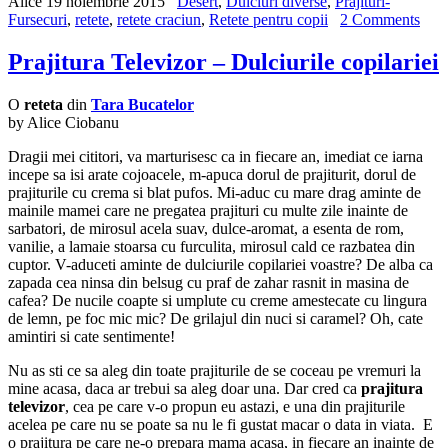
Alice
19 noiembrie 2015
Desert
,
Dulciuri diverse
,
Prajituri-
Fursecuri
,
retete
,
retete craciun
,
Retete pentru copii
2 Comments
Prajitura Televizor – Dulciurile copilariei
O
reteta
din
Tara Bucatelor
by Alice Ciobanu
Dragii mei cititori, va marturisesc ca in fiecare an, imediat ce iarna
incepe sa isi arate cojoacele, m-apuca dorul de prajiturit, dorul de
prajiturile cu crema si blat pufos. Mi-aduc cu mare drag aminte de
mainile mamei care ne pregatea prajituri cu multe zile inainte de
sarbatori, de mirosul acela suav, dulce-aromat, a esenta de rom,
vanilie, a lamaie stoarsa cu furculita, mirosul cald ce razbatea din
cuptor. V-aduceti aminte de dulciurile copilariei voastre? De alba ca
zapada cea ninsa din belsug cu praf de zahar rasnit in masina de
cafea? De nucile coapte si umplute cu creme amestecate cu lingura
de lemn, pe foc mic mic? De grilajul din nuci si caramel? Oh, cate
amintiri si cate sentimente!
Nu as sti ce sa aleg din toate prajiturile de se coceau pe vremuri la
mine acasa, daca ar trebui sa aleg doar una. Dar cred ca
prajitura
televizor
, cea pe care v-o propun eu astazi, e una din prajiturile
acelea pe care nu se poate sa nu le fi gustat macar o data in viata. E
o prajitura pe care ne-o prepara mama acasa, in fiecare an inainte de