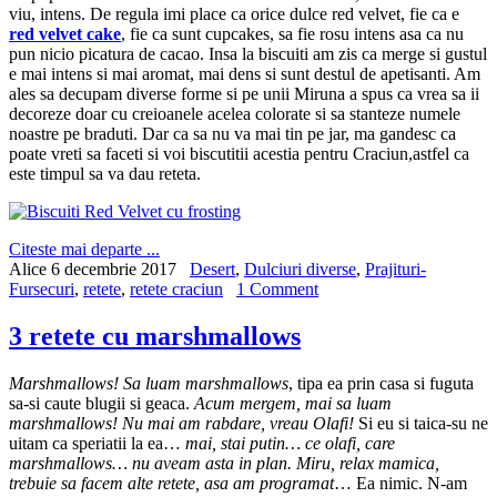
viu, intens. De regula imi place ca orice dulce red velvet, fie ca e
red velvet cake
, fie ca sunt cupcakes, sa fie rosu intens asa ca nu
pun nicio picatura de cacao. Insa la biscuiti am zis ca merge si gustul
e mai intens si mai aromat, mai dens si sunt destul de apetisanti. Am
ales sa decupam diverse forme si pe unii Miruna a spus ca vrea sa ii
decoreze doar cu creioanele acelea colorate si sa stanteze numele
noastre pe braduti. Dar ca sa nu va mai tin pe jar, ma gandesc ca
poate vreti sa faceti si voi biscutitii acestia pentru Craciun,astfel ca
este timpul sa va dau reteta.
Citeste mai departe ...
Alice
6 decembrie 2017
Desert
,
Dulciuri diverse
,
Prajituri-
Fursecuri
,
retete
,
retete craciun
1 Comment
3 retete cu marshmallows
Marshmallows! Sa luam marshmallows
, tipa ea prin casa si fuguta
sa-si caute blugii si geaca.
Acum mergem, mai sa luam
marshmallows! Nu mai am rabdare, vreau Olafi!
Si eu si taica-su ne
uitam ca speriatii la ea…
mai, stai putin… ce olafi, care
marshmallows… nu aveam asta in plan. Miru, relax mamica,
trebuie sa facem alte retete, asa am programat
… Ea nimic. N-am