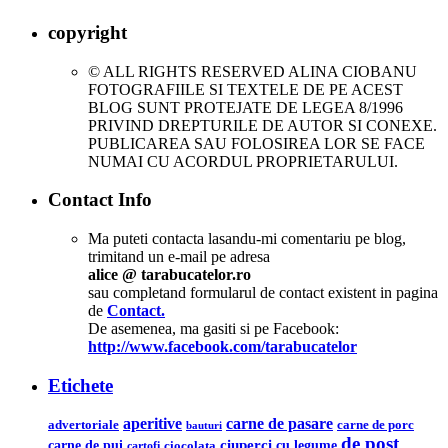
copyright
© ALL RIGHTS RESERVED ALINA CIOBANU
FOTOGRAFIILE SI TEXTELE DE PE ACEST
BLOG SUNT PROTEJATE DE LEGEA 8/1996
PRIVIND DREPTURILE DE AUTOR SI CONEXE.
PUBLICAREA SAU FOLOSIREA LOR SE FACE
NUMAI CU ACORDUL PROPRIETARULUI.
Contact Info
Ma puteti contacta lasandu-mi comentariu pe blog,
trimitand un e-mail pe adresa
alice @ tarabucatelor.ro
sau completand formularul de contact existent in pagina
de
Contact.
De asemenea, ma gasiti si pe Facebook:
http://www.facebook.com/tarabucatelor
Etichete
aperitive
carne de pasare
advertoriale
carne de porc
bauturi
de post
ciuperci
carne de pui
cu legume
ciocolata
cartofi