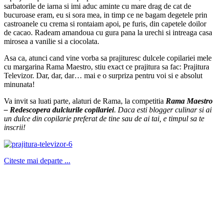
sarbatorile de iarna si imi aduc aminte cu mare drag de cat de
bucuroase eram, eu si sora mea, in timp ce ne bagam degetele prin
castroanele cu crema si rontaiam apoi, pe furis, din capetele doilor
de cacao. Radeam amandoua cu gura pana la urechi si intreaga casa
mirosea a vanilie si a ciocolata.
Asa ca, atunci cand vine vorba sa prajituresc dulcele copilariei mele
cu margarina Rama Maestro, stiu exact ce prajitura sa fac: Prajitura
Televizor. Dar, dar, dar… mai e o surpriza pentru voi si e absolut
minunata!
Va invit sa luati parte, alaturi de Rama, la competitia
Rama Maestro
– Redescopera dulciurile copilariei
.
Daca esti blogger culinar si ai
un dulce din copilarie preferat de tine sau de ai tai, e timpul sa te
inscrii!
Citeste mai departe ...