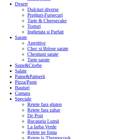
Desert
Dulciuri diverse
Prajituri-Fursecuri
Tarte & Cheesecake
Torturi
Inghetata si Parfait
Sarate
Aperitive
Chec si Briose sarate
Chestiuni sarate
Tarte sarate
Supe&Ciorbe
Salate
Paine&Patiserii
Pizza/Paste
Bauturi
Camara
Speciale
Retete fara gluten
Retete fara zahar
De Post
Bucataria Lumii
La Iarba Verde
Retete pe fonta
Retete la Thermocook