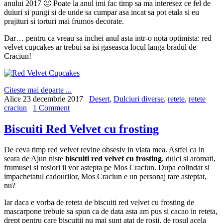
anului 2017 🙂 Poate la anul imi fac timp sa ma interesez ce fel de
duiuri si pungi si de unde sa cumpar asa incat sa pot etala si eu
prajituri si torturi mai frumos decorate.
Dar… pentru ca vreau sa inchei anul asta intr-o nota optimista: red
velvet cupcakes ar trebui sa isi gaseasca locul langa bradul de
Craciun!
Citeste mai departe ...
Alice
23 decembrie 2017
Desert
,
Dulciuri diverse
,
retete
,
retete
craciun
1 Comment
Biscuiti Red Velvet cu frosting
De ceva timp red velvet revine obsesiv in viata mea. Astfel ca in
seara de Ajun niste
biscuiti red velvet cu frosting
, dulci si aromati,
frumusei si rosiori il vor astepta pe Mos Craciun. Dupa colindat si
impachetatul cadourilor, Mos Craciun e un personaj tare asteptat,
nu?
Iar daca e vorba de reteta de biscuiti red velvet cu frosting de
mascarpone trebuie sa spun ca de data asta am pus si cacao in reteta,
drept pentru care biscuitii nu mai sunt atat de rosii, de rosul acela