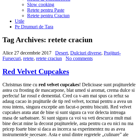
Slow cooking
Retete pentru Paste
Retete pentru Craciun
Utile
Pe Drumuri de Tara
Tag Archives:
retete craciun
Alice
27 decembrie 2017
Desert
,
Dulciuri diverse
,
Prajituri-
Fursecuri
,
retete
,
retete craciun
No comments
Red Velvet Cupcakes
Christmas time cu
red velvet cupcakes
! Delicioase sunt prajiturelele
astea cu frosting de mascarpone, blat umed si aromat, crema dulce si
perfecta! Iar rosul e demential. Cred ca v-am mai spus ca refuz sa
adaug cacao in prajiturile de tip red velvet, tocmai pentru a avea un
rosu intens, singura exceptie am facut-o pentru biscuiti. Red velvet
cupcakes arata atat de bine si sunt sigura ca vor delecta intreaga
masa de sarbatoare. Si sunt sigura ca voi va veti descurca mult mai
bine decat mine la decorat prajiturelele, asta pentru ca eu nici nu ma
pricep foarte bine si daca as incerca sa experimentez nu as avea
instrumentele necesare. Asta e unul dintre regretele „culinare” ale