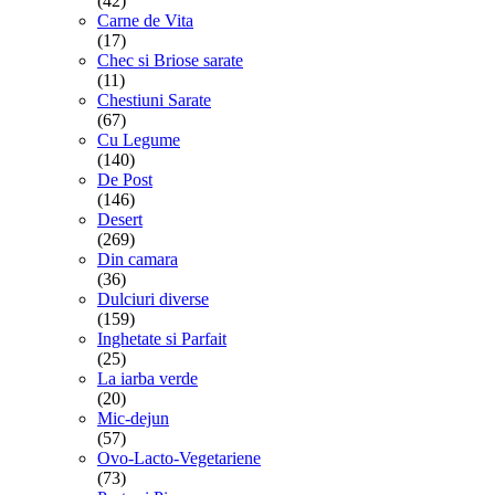
(42)
Carne de Vita
(17)
Chec si Briose sarate
(11)
Chestiuni Sarate
(67)
Cu Legume
(140)
De Post
(146)
Desert
(269)
Din camara
(36)
Dulciuri diverse
(159)
Inghetate si Parfait
(25)
La iarba verde
(20)
Mic-dejun
(57)
Ovo-Lacto-Vegetariene
(73)