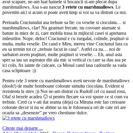
avut scapare, ne-am luat hainele si bocancii si-am plecat dupa
marshmallows. Asa s-au nascut
3 retete cu marshmallows
. Le
povestim aici si acum si poate aveti timp si voi sa va distrati ca noi.
Perioada Craciunului asa trebuie sa fie: cu veselie si ciocolata… si
marshmallows, clar! Nu geamuri frecate, nu covoare atarnate si
batute in miez de zi, care mobila trasa in mijlocul casei si apretarea
mileurilor. Nope, deloc! Craciunul e cu zurgalai, colinde, prajituri si
multa, multa veselie. De cand e Miru, mereu vine Craciunul fara ca
eu sa termin tot ce „trebuie facut in casa”. Astfel ca na… noi de
sarbatori avem prajituri, multe prajituri si veselie… Eh, anul asta
sper sa iau un aspirator din ala mic si vertical cu care sa dau asa pe
ici colo, fix iainte de culcare, ca Mosul cand lasa cadourile sa vada
casa sclipitoare :))
Pentru cele 3 retete cu marshmallows aveti nevoie de marshmallows
(dooh!) de multe bomboane colorate simulta ciocolata. Evident si
rezistenta la stres :)) Noi ne-am distrat cu Rudolf cel cu nasul rosu,
Olaf si bezele acadea 🙂 si pentru fiecare va voi spune ce si cum va
trebuie. Cred ca v-ati dat seama (deja) ca Miruna este fan creioane
colorate decor si nu se abtine sa nu le foloseasca ori de cate ori are
ocazia sa „deseneze” pe vreo chestiune dulce.
Citeste mai departe ...