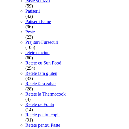
Paste si Pizza
(59)
Patiserii
(42)
Patiserii Paine
(96)
Peste
(23)
Prajituri-Fursecuri
(105)
retete craciun
(60)
Retete cu Sun Food
(254)
Retete fara gluten
(33)
Retete fara zahar
(28)
Retete la Thermocook
(4)
Retete pe Fonta
(14)
Retete pentru copii
(91)
Retete pentru Paste