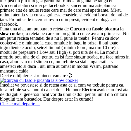
incapea un pui intreg si garnitura frumos pregatita pe langa el.
Am cerut sfaturi si idei pe facebook si sincer nu ma asteptam sa
primesc atat de multe retete care mai de care mai apetisante. Mi-au
retinut atentia vita cu sos guiness, coastele, si evident borsul de pui de
tara. Promit ca le incerc si revin cu impresii, evident e blog… si
facebook.
Pana una alta, am preparat o reteta de
Curcan cu fasole picanta la
slow cooker
, o reteta pe care am pregatit-o cu ce aveam prin casa. Nu
am putut rezista tentatiei de a nu il pune la treaba. Pentru ca slow
cooker-ul e o minune la casa omului: in bagi in priza, ii pui toate
ingredientele acolo, setezi timpul ( minim 6 ore, maxim 10 ore) si
modul de preparare ( Low sau High) si poti uita de el. La modul
propriu poti uita de el, pentru ca isi face singur treaba, nu face miros in
casa, aburi sau mai stiu eu ce, nu trebuie sa stai langa cratita sa
amesteci etc si daca-l uiti intra automat in modul Warm, pastrand
mancarea calda.
Deci e o bijuterie si o binecuvantare 🙂
Imediat va povestesc si de reteta asta ce si cum va trebuie pentru ea,
insa trebuie sa va anunt ca cei de la Heinner Electrocasnice au fost atat
de draguti si generosi incat vor da unul cadou pentru unul din cititorii
blogului tara bucatelor. Dar despre asta: In curand!
Citeste mai departe ...