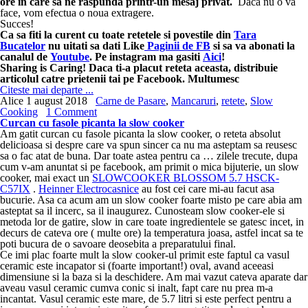
ore in care sa ne raspunda printr-un mesaj privat.
Daca nu o va
face, vom efectua o noua extragere.
Succes!
Ca sa fiti la curent cu toate retetele si povestile din
Tara
Bucatelor
nu uitati sa dati Like
Paginii de FB
si sa va abonati la
canalul de
Youtube
. Pe instagram ma gasiti
Aici
!
Sharing is Caring! Daca ti-a placut reteta aceasta, distribuie
articolul catre prietenii tai pe Facebook. Multumesc
Citeste mai departe ...
Alice
1 august 2018
Carne de Pasare
,
Mancaruri
,
retete
,
Slow
Cooking
1 Comment
Curcan cu fasole picanta la slow cooker
Am gatit curcan cu fasole picanta la slow cooker, o reteta absolut
delicioasa si despre care va spun sincer ca nu ma asteptam sa reusesc
sa o fac atat de buna. Dar toate astea pentru ca … zilele trecute, dupa
cum v-am anuntat si pe facebook, am primit o mica bijuterie, un slow
cooker, mai exact un
SLOWCOOKER BLOSSOM 5.7 HSCK-
C57IX
.
Heinner Electrocasnice
au fost cei care mi-au facut asa
bucurie. Asa ca acum am un slow cooker foarte misto pe care abia am
asteptat sa il incerc, sa il inaugurez. Cunosteam slow cooker-ele si
metoda lor de gatire, slow in care toate ingredientele se gatesc incet, in
decurs de cateva ore ( multe ore) la temperatura joasa, astfel incat sa te
poti bucura de o savoare deosebita a preparatului final.
Ce imi plac foarte mult la slow cooker-ul primit este faptul ca vasul
ceramic este incapator si (foarte important!) oval, avand aceeasi
dimensiune si la baza si la deschidere. Am mai vazut cateva aparate dar
aveau vasul ceramic cumva conic si inalt, fapt care nu prea m-a
incantat. Vasul ceramic este mare, de 5.7 litri si este perfect pentru a