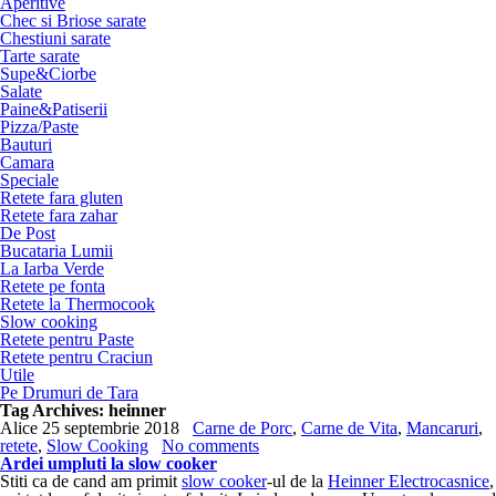
Aperitive
Chec si Briose sarate
Chestiuni sarate
Tarte sarate
Supe&Ciorbe
Salate
Paine&Patiserii
Pizza/Paste
Bauturi
Camara
Speciale
Retete fara gluten
Retete fara zahar
De Post
Bucataria Lumii
La Iarba Verde
Retete pe fonta
Retete la Thermocook
Slow cooking
Retete pentru Paste
Retete pentru Craciun
Utile
Pe Drumuri de Tara
Tag Archives:
heinner
Alice
25 septembrie 2018
Carne de Porc
,
Carne de Vita
,
Mancaruri
,
retete
,
Slow Cooking
No comments
Ardei umpluti la slow cooker
Stiti ca de cand am primit
slow cooker
-ul de la
Heinner Electrocasnice
,