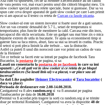
Asa cum va spusesem, cei de la Heinner Electrocasnice au un cadou
de vara pentru voi, mai exact pentru unul din cititorii blogului meu. Un
slow cooker special pentru retete speciale, bune si gustoase. Dar sa va
spun cate ceva despre aparatul de gatit slow cooker pe care l-am primit
eu si am apucat sa il testez cu reteta de
Curcan cu fasole picanta
.
Slow cooker-ul este un sistem inovator si foarte usor de a gati sanatos.
Are un vas ceramic detasabil de 5.7 L, setari de temperatura si
temporizator, plus functie de mentinere la cald. Carcasa este din inox,
iarcapacul din sticla securizata. Este un gadget sau mai bine zis o mica
bijuterie extrem de utila in bucatarie. Te ajuta sa economisesti timp si
gateste fara sa faca miros, aburi, fara sa stai sa invarti in cratita. Practic
il setezi si poti pleca linistit la alte trebuir… sau la distractie.
Astfel ca puteti fi unul din norocosii care vor primi un cadou de vara
de la Heinner!
Tot ce trebuie sa faceti este sa intrati pe pagina de facebook Tara
Bucatelor, la
postarea
de pe pagina, si sa:
Lasati un comentariu la
postarea de pe facebook
in care sa imi
spuneti :
„Ce ati gati voi in slow cooker si ce reteta de pe blogul
tarabucatelor.ro (Sa lasati link-ul) v-a placut, v-ar place sau ati
incercat”
Sa dati Like paginilor
Heinner Electrocasnice
si
Tara bucatelor
(
daca va place)
Perioada de desfasurare este 2.08-14.08.2018.
Castigatorul va fi ales
random.org
si va fi anunatat pe pagina
Tarabucatelor pe data de
16.08.2018
Premiul va fi acordat prin tragere la sorti cu random.org și se trimite
doar pe teritoriul României. Castigatorul va avea la dispozitie
48 de