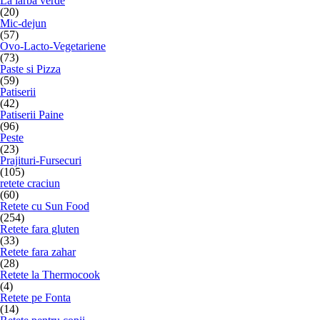
La iarba verde
(20)
Mic-dejun
(57)
Ovo-Lacto-Vegetariene
(73)
Paste si Pizza
(59)
Patiserii
(42)
Patiserii Paine
(96)
Peste
(23)
Prajituri-Fursecuri
(105)
retete craciun
(60)
Retete cu Sun Food
(254)
Retete fara gluten
(33)
Retete fara zahar
(28)
Retete la Thermocook
(4)
Retete pe Fonta
(14)