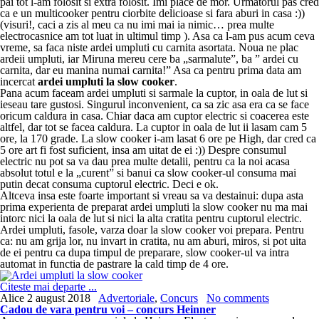
pai tot l-am folosit si extra folosit. Imi place de mor. Urmatorul pas cred
ca e un multicooker pentru ciorbite delicioase si fara aburi in casa :))
(visuri!, caci a zis al meu ca nu imi mai ia nimic… prea multe
electrocasnice am tot luat in ultimul timp ). Asa ca l-am pus acum ceva
vreme, sa faca niste ardei umpluti cu carnita asortata. Noua ne plac
ardeii umpluti, iar Miruna mereu cere ba „sarmalute”, ba ” ardei cu
carnita, dar eu manina numai carnita!” Asa ca pentru prima data am
incercat
ardei umpluti la slow cooker
.
Pana acum faceam ardei umpluti si sarmale la cuptor, in oala de lut si
ieseau tare gustosi. Singurul inconvenient, ca sa zic asa era ca se face
oricum caldura in casa. Chiar daca am cuptor electric si coacerea este
altfel, dar tot se facea caldura. La cuptor in oala de lut ii lasam cam 5
ore, la 170 grade. La slow cooker i-am lasat 6 ore pe High, dar cred ca
5 ore art fi fost suficient, insa am uitat de ei :)) Despre consumul
electric nu pot sa va dau prea multe detalii, pentru ca la noi acasa
absolut totul e la „curent” si banui ca slow cooker-ul consuma mai
putin decat consuma cuptorul electric. Deci e ok.
Altceva insa este foarte important si vreau sa va destainui: dupa asta
prima experienta de preparat ardei umpluti la slow cooker nu ma mai
intorc nici la oala de lut si nici la alta cratita pentru cuptorul electric.
Ardei umpluti, fasole, varza doar la slow cooker voi prepara. Pentru
ca: nu am grija lor, nu invart in cratita, nu am aburi, miros, si pot uita
de ei pentru ca dupa timpul de preparare, slow cooker-ul va intra
automat in functia de pastrare la cald timp de 4 ore.
Citeste mai departe ...
Alice
2 august 2018
Advertoriale
,
Concurs
No comments
Cadou de vara pentru voi – concurs Heinner