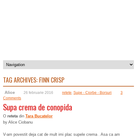
TAG ARCHIVES:
FINN CRISP
Alice
26 februarie 2016
retete
,
Supe - Ciorbe - Borsuri
3
Comments
Supa crema de conopida
O
reteta
din
Tara Bucatelor
by Alice Ciobanu
V-am povestit deja cat de mult imi plac supele crema . Asa ca am