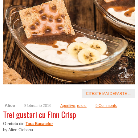
CITESTE MAI DEPARTE ...
Alice
9 februarie 2016
Aperitive
,
retete
9 Comments
Trei gustari cu Finn Crisp
O
reteta
din
Tara Bucatelor
by Alice Ciobanu