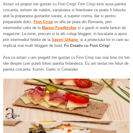
Astazi va propun trei gustari cu Finn Crisp! Finn Crisp este acea painita
crocanta, extrem de subtire, sanatoasa si hranitoare ce poate fi folosita
atat la prepararea gustarilor sarate, a supelor crema, dar si pentru
preparatele dulci.
Finn Crisp
se afla pe piata din Romania, prin
intermediul celor de la
Maresi Foodbroker
si o gasiti in unele lanturi de
magazine. La mine, precum si la alti colegi bloggeri, in bucatarie a ajuns
prin intermediul fetelor de la
Savori Urbane
si a proiectului lor in care au
implicat mai multi bloggeri de food,
Fii Creativ cu Finn Crisp
!
Asa ca astazi v-am pregatit trei gustari cu Finn Crisp sau mai bine zis trei
idei despre cum puteti folosi painita finlandeza. Eu am testat trei feluri de
painita crocanta: Kumin, Garlic si Coriander.