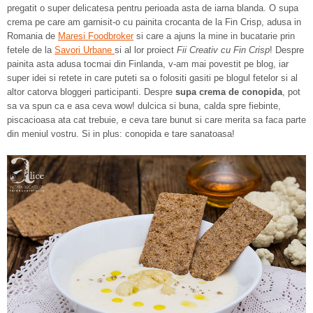
pregatit o super delicatesa pentru perioada asta de iarna blanda. O supa
crema pe care am garnisit-o cu painita crocanta de la Fin Crisp, adusa in
Romania de
Maresi Foodbroker
si care a ajuns la mine in bucatarie prin
fetele de la
Savori Urbane
si al lor proiect
Fii Creativ cu Fin Crisp
! Despre
painita asta adusa tocmai din Finlanda, v-am mai povestit pe blog, iar
super idei si retete in care puteti sa o folositi gasiti pe blogul fetelor si al
altor catorva bloggeri participanti. Despre
supa crema de conopida
, pot
sa va spun ca e asa ceva wow! dulcica si buna, calda spre fiebinte,
piscacioasa ata cat trebuie, e ceva tare bunut si care merita sa faca parte
din meniul vostru. Si in plus: conopida e tare sanatoasa!