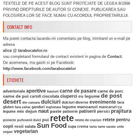
TEXTELE DE PE ACEST BLOG SUNT PROTEJATE DE LEGEA 8/1996
PRIVIND DREPTURILE DE AUTOR SI CONEXE. PUBLICAREA SAU
FOLOSIREA LOR SE FACE NUMAI CU ACORDUL PROPRIETARULUI.
CONTACT INFO
Ma puteti contacta lasandu-mi comentariu pe blog, trimitand un e-mail pe
adresa
alice @ tarabucatelor.ro
sau completand formularul de contact existent in pagina de
Contact.
De asemenea, ma gasiti si pe Facebook:
http://www.facebook.com/tarabucatelor
ETICHETE
aperitive
carne de pasare
advertoriale
carne de porc
bauturi
de post
ciuperci
carne de pui
ciocolata
cu legume
cartofi
desert
dulciuri
evenimente
fara
din camara
dulciuri diverse
mancaruri
legume
gluten
ganduri
mancaruri cu
fara zahar
inghetata
naut
prajitura
mic dejun
paste
patiserii
legume
patiserie
piersici
retete
pui
retete pentru
proiecte
pufosenii dulci
retete de craciun
Sun Food
copii
rosii
salata
supa crema
tarta
tarte sarate
utile
vegetarian
vegan