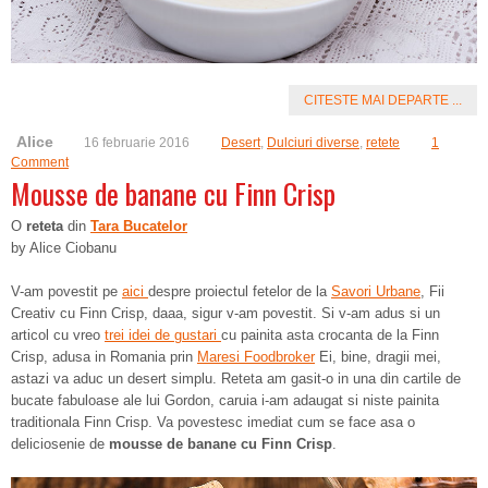
CITESTE MAI DEPARTE ...
Alice
16 februarie 2016
Desert
,
Dulciuri diverse
,
retete
1
Comment
Mousse de banane cu Finn Crisp
O
reteta
din
Tara Bucatelor
by Alice Ciobanu
V-am povestit pe
aici
despre proiectul fetelor de la
Savori Urbane
, Fii
Creativ cu Finn Crisp, daaa, sigur v-am povestit. Si v-am adus si un
articol cu vreo
trei idei de gustari
cu painita asta crocanta de la Finn
Crisp, adusa in Romania prin
Maresi Foodbroker
Ei, bine, dragii mei,
astazi va aduc un desert simplu. Reteta am gasit-o in una din cartile de
bucate fabuloase ale lui Gordon, caruia i-am adaugat si niste painita
traditionala Finn Crisp. Va povestesc imediat cum se face asa o
deliciosenie de
mousse de banane cu Finn Crisp
.