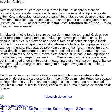
by Alice Ciobanu
Reteta de astazi nu este despre o reteta in sine, ci despre o stare de
primavara, o stare de visare, de dezmortire si de regandire a planurilor de
viitor. Reteta de astazi este despre sanatate, viata, verde, despre revigorare.
Trezirea simturilor, i-as spune daca ar fi sa-mi permit asa o aroganta, insa
„Pentru ca… SEO” atunci reteta de astazi este
Tabouleh de quinoa
. Starea,
insa, ramane aceeasi.
Imi plac diminetile tarzii, in care pot sa dorm mult de tot, cand R. deschide
usor fereastra si aerul proaspat si viu al primaverii patrunde in casa, in
ganduri, in suflet. Ma trezesc asa usor si fara sa deschid pleoapele inspir
profund. E asa o prospetime si-o dragalasenie totodata. Iar clipele astea sunt
atat de minunate, insa atat de rare:) din ce in ce mai rare… nu pentru ca R.
nu ar deschide fereastra, ci pentru ca nu mai imi permit sa stau si sa ma
intind, sa miros si sa simt. Cateva plete satene si un nasuc ma impunge sa
ma trezesc, sa mergem, sa plecam. E Miruna cea nastrusnica, care face
ochii mari imediat ce simte ca dimineata apare si vine si sare in pat si hai sa
mergem, hai sa mergem, unde mergem?… Ups, divagam de la subiect,
opriti-ma 🙂
Deci, sa ne venim in fire si sa va povestesc putin despre reteta asta de
tabouleh de quinoa, care este gata in maxim 30 de minute! Puteti sa scoateti
ce ingredient nu va place sau sa adaugati altele, ideea e sa nu renuntati la
patrunjelul verde si nici la quinoa, caci altfel nu ar mai fi vorba de tabouleh de
quinoa.
Citeste mai departe ...
Alice
27 mai 2014
De Post
,
retete
,
Salate
,
Vegan
2 Comments