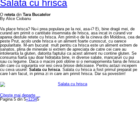
Salata cu hrisca
O
reteta
din
Tara Bucatelor
By Alice Ciobanu
Va place hrisca? Nu-i prea populara pe la noi, asa-i? Ei, bine dragii mei, de
curand am primit o cantitate insemnata de hrisca, asa incat in curand vor
aparea destule retete cu hrisca. Am primit-o de la cineva din Moldova, cea de
peste Prut, acolo unde hrisca e un aliment foarte cunoscut, cu oarece
popularitate. M-am bucurat mult pentru ca hrisca este un aliment extrem de
sanatos, plina de minerale si extrem de apreciata de catre cei care au
intoleranta la gluten, datorita faptului ca acest aliment nu contine gluten. Se
consuma fiarta sau doar hidratata bine, in diverse salate, mancaruri cu pui
sau cu legume. Daca o macini poti obtine si o nemaipomenita faina de hrisca
din care cu siguranta vor iesi ceva briose delicioase. Pentru astazi incepem
cu ceva usurel:
Salata cu hrisca
. Salata cu hrisca a fost primul preparat pe
care l-am facut, in prima zi in care am primit hrisca. Dar sa povestim!
Citeste mai departe ...
Pagina 5 din 5
«
1
2
3
4
5