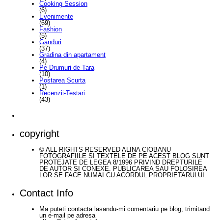
Cooking Session
(6)
Evenimente
(69)
Fashion
(5)
Ganduri
(37)
Gradina din apartament
(4)
Pe Drumuri de Tara
(10)
Postarea Scurta
(1)
Recenzii-Testari
(43)
copyright
© ALL RIGHTS RESERVED ALINA CIOBANU
FOTOGRAFIILE SI TEXTELE DE PE ACEST BLOG SUNT
PROTEJATE DE LEGEA 8/1996 PRIVIND DREPTURILE
DE AUTOR SI CONEXE. PUBLICAREA SAU FOLOSIREA
LOR SE FACE NUMAI CU ACORDUL PROPRIETARULUI.
Contact Info
Ma puteti contacta lasandu-mi comentariu pe blog, trimitand
un e-mail pe adresa