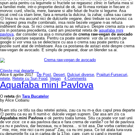
spun asta pentru ca legumele si fructele se regasesc zilnic in farfuria mea si
a familiei mele, intr-o proportie destul de ok, iar fii-mea rontaie in fiecare zi
morvoc curd, sfecla, mere, banane si alte feluri de fructe si legume. Asa
incat cred ca stam bine, fara a renunta la dulcirui, la zahar, cafea sau carne
🙂 Insa nu ma ascund nici de dulciurile vegane, desi trebuie sa recunosc ca
nu agreez prea multe combinatii, insa niste bezele vegane n-as refuza
indiferent de oua. Si nici crema asta nu as refuza-o. Despre crema asta v-am
zis in postarea precedenta, cand am prezentat reteta de
aquafaba mini
pavlova
, dar consider ca asa o minunatie de
crema raw-vegan de avocado
merita o postare separata. Pentru ca poate oamenii vor da un search pe
google si vor vrea sa se delecteze cu asa o crema sau poate pentru ca
pozele sunt atat de imbietoare. Asa ca postarea de astazi este despre crema
raw-vegan de avocado. E simplu de preparat, doar un blender sa ai.
Citeste mai departe ...
Alice
6 aprilie 2017
De Post
,
Desert
,
Dulciuri diverse
,
Prajituri-Fursecuri
,
retete
,
Retete cu Sun Food
,
Vegan
4 Comments
Aquafaba mini Pavlova
O
reteta
din
Tara Bucatelor
by Alice Ciobanu
N-am stiu ce titlu sa dau retetei asteia, zau ca nu m-a dus capul prea departe
🙂 pentru ca eu as fi numit-o: dulcele vegan suprem. Dar asa am zis ca
Aquafaba mini Pavlova
e ok pentru toata lumea. Stiu ca poate vor sari unii
de vor zice: ce e aia pavlova daca e fara crema de vanilie? ce fel de pavlova
ca nu e pavlova, dar bezeaua, nu e bezea… si tot asa. Dar vorba cantecului:
” mie, mie, mie nici ca-mi pasa!” Zau, ca nu imi pasa. Ce tot atata tura-vura
cu denumirile fix ca in cartea de la 17oo, care, cum si cand o inventat