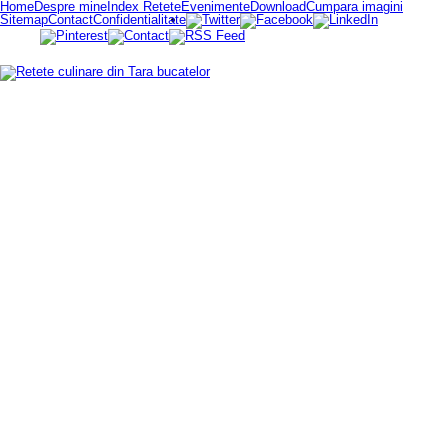
Home
Despre mine
Index Retete
Evenimente
Download
Cumpara imagini
Sitemap
Contact
Confidentialitate