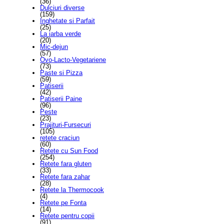
(36)
Dulciuri diverse
(159)
Inghetate si Parfait
(25)
La iarba verde
(20)
Mic-dejun
(57)
Ovo-Lacto-Vegetariene
(73)
Paste si Pizza
(59)
Patiserii
(42)
Patiserii Paine
(96)
Peste
(23)
Prajituri-Fursecuri
(105)
retete craciun
(60)
Retete cu Sun Food
(254)
Retete fara gluten
(33)
Retete fara zahar
(28)
Retete la Thermocook
(4)
Retete pe Fonta
(14)
Retete pentru copii
(91)