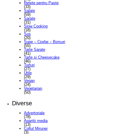
Retete pentru Paste
(33)
Salate
(59)
Sarate
(31)
Slow Cooking
(18)
Sos
(20)
Supe – Ciorbe – Borsuri
(55)
Tarte Sarate
(41)
Tarte si Cheesecake
(46)
Torturi
(27)
Utile
(29)
Vegan
(24)
Vegetarian
(50)
Diverse
Advertoriale
(78)
Aparitii media
(13)
Coltul Mirunei
(3)