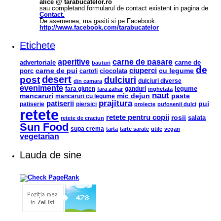
alice @ tarabucatelor.ro
sau completand formularul de contact existent in pagina de
Contact.
De asemenea, ma gasiti si pe Facebook:
http://www.facebook.com/tarabucatelor
Etichete
aperitive
carne de pasare
advertoriale
carne de
bauturi
de
ciuperci
carne de pui
ciocolata
cu legume
porc
cartofi
desert
post
dulciuri
din camara
dulciuri diverse
evenimente
legume
fara gluten
ganduri
fara zahar
inghetata
naut
mancaruri
mic dejun
paste
mancaruri cu legume
prajitura
patiserii
pui
patiserie
piersici
proiecte
pufosenii dulci
retete
retete pentru copii
rosii
salata
retete de craciun
Sun Food
supa crema
tarta
tarte sarate
utile
vegan
vegetarian
Lauda de sine