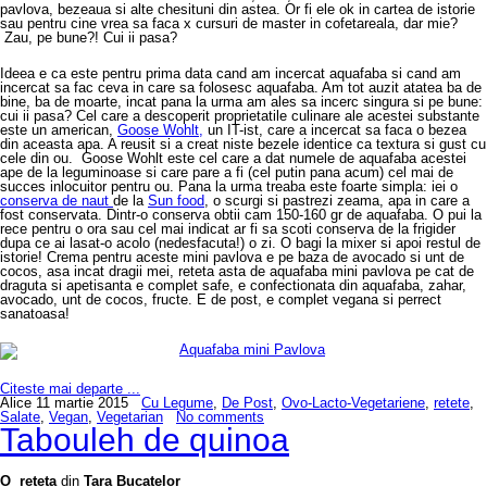
pavlova, bezeaua si alte chesituni din astea. Or fi ele ok in cartea de istorie
sau pentru cine vrea sa faca x cursuri de master in cofetareala, dar mie?
Zau, pe bune?! Cui ii pasa?
Ideea e ca este pentru prima data cand am incercat aquafaba si cand am
incercat sa fac ceva in care sa folosesc aquafaba. Am tot auzit atatea ba de
bine, ba de moarte, incat pana la urma am ales sa incerc singura si pe bune:
cui ii pasa? Cel care a descoperit proprietatile culinare ale acestei substante
este un american,
Goose Wohlt,
un IT-ist, care a incercat sa faca o bezea
din aceasta apa. A reusit si a creat niste bezele identice ca textura si gust cu
cele din ou. Goose Wohlt este cel care a dat numele de aquafaba acestei
ape de la leguminoase si care pare a fi (cel putin pana acum) cel mai de
succes inlocuitor pentru ou. Pana la urma treaba este foarte simpla: iei o
conserva de naut
de la
Sun food
, o scurgi si pastrezi zeama, apa in care a
fost conservata. Dintr-o conserva obtii cam 150-160 gr de aquafaba. O pui la
rece pentru o ora sau cel mai indicat ar fi sa scoti conserva de la frigider
dupa ce ai lasat-o acolo (nedesfacuta!) o zi. O bagi la mixer si apoi restul de
istorie! Crema pentru aceste mini pavlova e pe baza de avocado si unt de
cocos, asa incat dragii mei, reteta asta de aquafaba mini pavlova pe cat de
draguta si apetisanta e complet safe, e confectionata din aquafaba, zahar,
avocado, unt de cocos, fructe. E de post, e complet vegana si perrect
sanatoasa!
Citeste mai departe ...
Alice
11 martie 2015
Cu Legume
,
De Post
,
Ovo-Lacto-Vegetariene
,
retete
,
Salate
,
Vegan
,
Vegetarian
No comments
Tabouleh de quinoa
O reteta
din
Tara Bucatelor