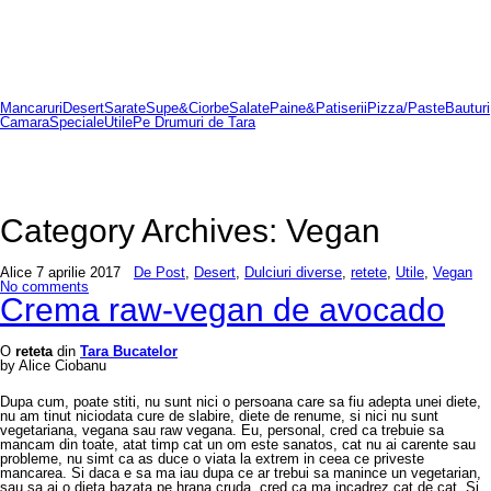
Mancaruri
Desert
Sarate
Supe&Ciorbe
Salate
Paine&Patiserii
Pizza/Paste
Bauturi
Camara
Speciale
Utile
Pe Drumuri de Tara
Category Archives:
Vegan
Alice
7 aprilie 2017
De Post
,
Desert
,
Dulciuri diverse
,
retete
,
Utile
,
Vegan
No comments
Crema raw-vegan de avocado
O
reteta
din
Tara Bucatelor
by Alice Ciobanu
Dupa cum, poate stiti, nu sunt nici o persoana care sa fiu adepta unei diete,
nu am tinut niciodata cure de slabire, diete de renume, si nici nu sunt
vegetariana, vegana sau raw vegana. Eu, personal, cred ca trebuie sa
mancam din toate, atat timp cat un om este sanatos, cat nu ai carente sau
probleme, nu simt ca as duce o viata la extrem in ceea ce priveste
mancarea. Si daca e sa ma iau dupa ce ar trebui sa manince un vegetarian,
sau sa ai o dieta bazata pe hrana cruda, cred ca ma incadrez cat de cat. Si