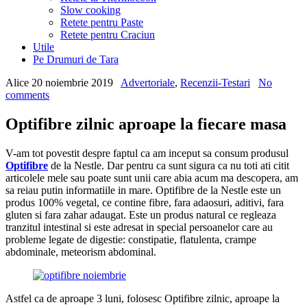
Slow cooking
Retete pentru Paste
Retete pentru Craciun
Utile
Pe Drumuri de Tara
Alice
20 noiembrie 2019
Advertoriale
,
Recenzii-Testari
No
comments
Optifibre zilnic aproape la fiecare masa
V-am tot povestit despre faptul ca am inceput sa consum produsul
Optifibre
de la Nestle. Dar pentru ca sunt sigura ca nu toti ati citit
articolele mele sau poate sunt unii care abia acum ma descopera, am
sa reiau putin informatiile in mare. Optifibre de la Nestle este un
produs 100% vegetal, ce contine fibre, fara adaosuri, aditivi, fara
gluten si fara zahar adaugat. Este un produs natural ce regleaza
tranzitul intestinal si este adresat in special persoanelor care au
probleme legate de digestie: constipatie, flatulenta, crampe
abdominale, meteorism abdominal.
Astfel ca de aproape 3 luni, folosesc Optifibre zilnic, aproape la