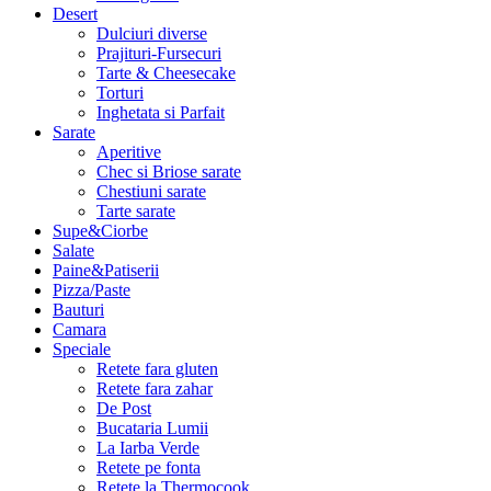
Desert
Dulciuri diverse
Prajituri-Fursecuri
Tarte & Cheesecake
Torturi
Inghetata si Parfait
Sarate
Aperitive
Chec si Briose sarate
Chestiuni sarate
Tarte sarate
Supe&Ciorbe
Salate
Paine&Patiserii
Pizza/Paste
Bauturi
Camara
Speciale
Retete fara gluten
Retete fara zahar
De Post
Bucataria Lumii
La Iarba Verde
Retete pe fonta
Retete la Thermocook