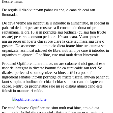
fiecare masa.
De regula il dizolv intr-un pahar cu apa, o cana de ceai sau
limonada.
De ceva vreme am inceput sa il introduc in alimentatie, in special in
paharul de iaurt pe care reusesc sa il consum de doua ori pe
saptamana, la ora 18 si in porridge sau budinca (cu sau fara fructe
uscate) pe care o consum pe la ora 10 sau seara. V-am spus ca nu
am un program foarte clar si ore clare la care iau masa sau cate o
gustare. De asemenea nu am nicio dieta foarte bine structurata sau
organizata, asa incat adaosul de fibre, nutrienti pe care ii introduc in
organism cu ajutorul Optifibre, este mai mult decat binevenit.
Produsul Optifibre nu are miros, nu are culoare si nici gust si este
usor de intregrat in diverse bauturi fie ca sunt calde sau reci. Se
dizolva perfect si se omogenizeaza bine, astfel ca poate fi un
ingredient sanatos intr-un porridge cu fructe uscate, intr-un pahar cu
iaurt simplu, o budinca de chia si chiar si intr-o cana de lapte cu
cacao. Pentru ca proprietatile sale nu se distrug atunci cand este
folosit in mancaruri calde.
De cand folosesc Optifibre ma simt mult mai bine, am o dieta
echilibrata. Astfel stiu ca aportul zilnic de fibre necesar pentru o