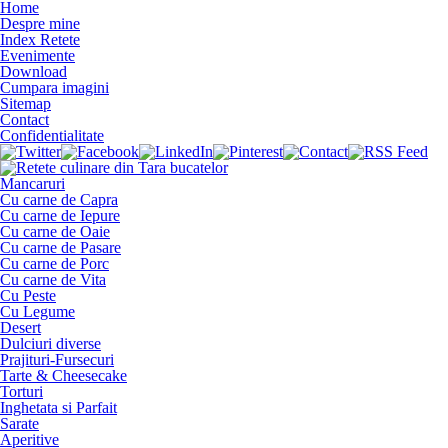
Home
Despre mine
Index Retete
Evenimente
Download
Cumpara imagini
Sitemap
Contact
Confidentialitate
Mancaruri
Cu carne de Capra
Cu carne de Iepure
Cu carne de Oaie
Cu carne de Pasare
Cu carne de Porc
Cu carne de Vita
Cu Peste
Cu Legume
Desert
Dulciuri diverse
Prajituri-Fursecuri
Tarte & Cheesecake
Torturi
Inghetata si Parfait
Sarate
Aperitive