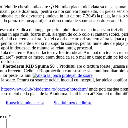
 felul de chestii anti-soare 🙂 Nu mi-a placut niciodata sa ni se spuna: „v
ati, poate doar arsi, pentru ca noi suntem foarte albi, cu pielea sensibi
ineata cat de devreme ( undeva in jur de ora 7.30-8) la plaja, la nisip s
la pranz (ea, neaparat) si-a doua runda de soare si apa dupa ora 16.
c cat e ziulica de lunga, pe principiul: doar o data in an stau trei zile l
tau in apa mult, foarte mult, alergam de colo colo si cautam scoici, picio
i, dati cu crema solara. Astfel ca ori de care ori suntem afara la joaca 
 pentru ca se arde usor si nu suporta soarele, pentru mine ulei de plaja 
si apoi in douazeci de minute sa reiau intreg procesul.
l ala de creme Kids cu factor uv foarte ridicat. Am luat din toate, crem
copil are?) pentru ca mereu eram dupa ea sa o mai ung cate putin pe ici
 de folosit.
a
,
Photoderm KID Spuma 50+
. Produsul are o textura foarte jucausa 
 brevetul Cellular Bioprotection care sustine sistemul imunitar biologic 
iilor peste 12 luni.
a la soare. Pentru ca soarele ucide, incetul cu inceptul, iar pielea copiil
l
https://www.club-bioderma.ro/joaca-photoderm/
unde poti castiga premi
ncerc uleiul de la plaja de la Bioderma. L-ati incercat? Sunteti multumiti
Rausch la mine acasa
Spatiul meu de liniste
te cu
*