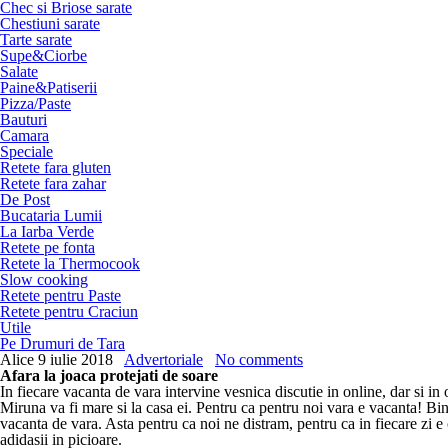
Chec si Briose sarate
Chestiuni sarate
Tarte sarate
Supe&Ciorbe
Salate
Paine&Patiserii
Pizza/Paste
Bauturi
Camara
Speciale
Retete fara gluten
Retete fara zahar
De Post
Bucataria Lumii
La Iarba Verde
Retete pe fonta
Retete la Thermocook
Slow cooking
Retete pentru Paste
Retete pentru Craciun
Utile
Pe Drumuri de Tara
Alice
9 iulie 2018
Advertoriale
No comments
Afara la joaca protejati de soare
In fiecare vacanta de vara intervine vesnica discutie in online, dar si i
Miruna va fi mare si la casa ei. Pentru ca pentru noi vara e vacanta! Bi
vacanta de vara. Asta pentru ca noi ne distram, pentru ca in fiecare zi e c
adidasii in picioare.