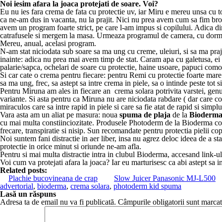
Noi iesim afara la joaca protejati de soare. Voi?
Eu nu ies fara crema de fata cu protectie uv, iar Miru e mereu unsa cu tot
ca ne-am dus in vacanta, nu la prajit. Nici nu prea avem cum sa fim bronz
avem un program foarte strict, pe care l-am impus si copilului. Adica dim
catrafusele si mergem la masa. Urmeaza programul de camera, cu dormit 
Mereu, anual, acelasi program.
N-am stat niciodata sub soare sa ma ung cu creme, uleiuri, si sa ma prajes
inainte: adica nu prea mai avem timp de stat. Caram apa cu galetusa, ei s
palarie/sapca, ochelari de soare cu protectie, haine usoare, papuci comoz
Si car cate o crema pentru fiecare: pentru Remi cu protectie foarte mare
sa ma ung, frec, sa astept sa intre crema in piele, sa o intinde peste tot 
Pentru Miruna am ales in fiecare an crema solara potrivita varstei, genu
variante. Si asta pentru ca Miruna nu are niciodata rabdare ( dar care 
miraculos care sa intre rapid in piele si care sa fie atat de rapid si simplu
Vara asta am un aliat pe masura: noua
spuma de plaja
de la
Bioderm
cu mai multa constiinciozitate. Produsele Photoderm de la Bioderma contin
frecare, transpiratie si nisip. Sun recomandate pentru protectia pielii cop
Noi suntem fani distractie in aer liber, insa nu agrez deloc ideea de a st
protectie in orice minut si oriunde ne-am afla.
Pentru si mai multa distractie intra in clubul Bioderma, accesand link-u
Voi cum va protejati afara la joaca? Iar eu marturisesc ca abi astept sa i
Related posts:
Plachie bucovineana de crap
Slow Juicer Panasonic MJ-L500
advertorial
,
bioderma
,
crema solara
,
photoderm kid spuma
Lasă un răspuns
Adresa ta de email nu va fi publicată.
Câmpurile obligatorii sunt marca