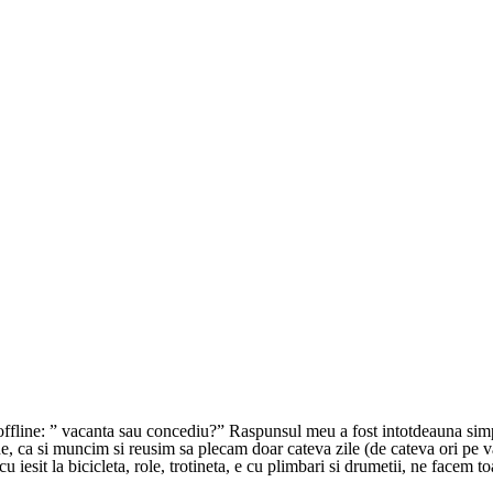
n offline: ” vacanta sau concediu?” Raspunsul meu a fost intotdeauna simpl
ne, ca si muncim si reusim sa plecam doar cateva zile (de cateva ori pe v
u iesit la bicicleta, role, trotineta, e cu plimbari si drumetii, ne facem t