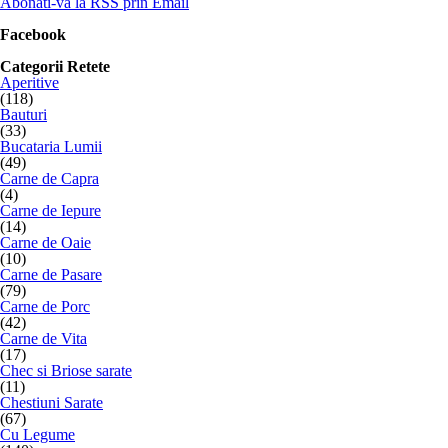
Abonati-va la RSS prin Email
Facebook
Categorii Retete
Aperitive
(118)
Bauturi
(33)
Bucataria Lumii
(49)
Carne de Capra
(4)
Carne de Iepure
(14)
Carne de Oaie
(10)
Carne de Pasare
(79)
Carne de Porc
(42)
Carne de Vita
(17)
Chec si Briose sarate
(11)
Chestiuni Sarate
(67)
Cu Legume