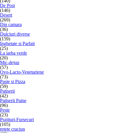
(140)
De Post
(146)
Desert
(269)
Din camara
(36)
Dulciuri diverse
(159)
Inghetate si Parfait
(25)
La iarba verde
(20)
Mic-dejun
(57)
Ovo-Lacto-Vegetariene
(73)
Paste si Pizza
(59)
Patiserii
(42)
Patiserii Paine
(96)
Peste
(23)
Prajituri-Fursecuri
(105)
retete craciun