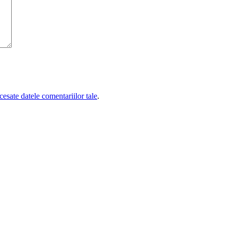
esate datele comentariilor tale
.