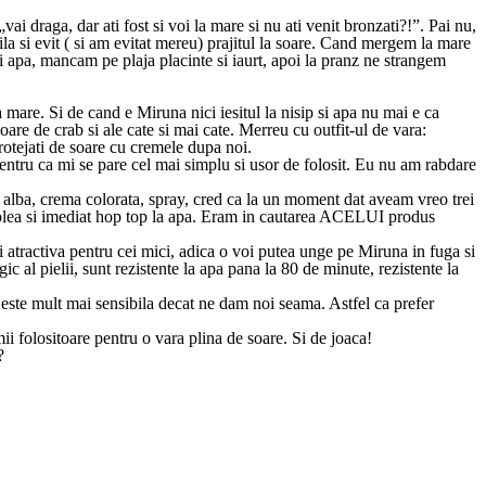
ai draga, dar ati fost si voi la mare si nu ati venit bronzati?!”. Pai nu,
la si evit ( si am evitat mereu) prajitul la soare. Cand mergem la mare
i apa, mancam pe plaja placinte si iaurt, apoi la pranz ne strangem
a mare. Si de cand e Miruna nici iesitul la nisip si apa nu mai e ca
are de crab si ale cate si mai cate. Merreu cu outfit-ul de vara:
protejati de soare cu cremele dupa noi.
pentru ca mi se pare cel mai simplu si usor de folosit. Eu nu am rabdare
a alba, crema colorata, spray, cred ca la un moment dat aveam vreo trei
 colea si imediat hop top la apa. Eram in cautarea ACELUI produs
si atractiva pentru cei mici, adica o voi putea unge pe Miruna in fuga si
al pielii, sunt rezistente la apa pana la 80 de minute, rezistente la
or este mult mai sensibila decat ne dam noi seama. Astfel ca prefer
i folositoare pentru o vara plina de soare. Si de joaca!
?