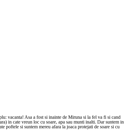
u: vacanta! Asa a fost si inainte de Miruna si la fel va fi si cand
ara) in cate vreun loc cu soare, apa sau munti inalti. Dar suntem in
oate poftele si suntem mereu afara la joaca protejati de soare si cu