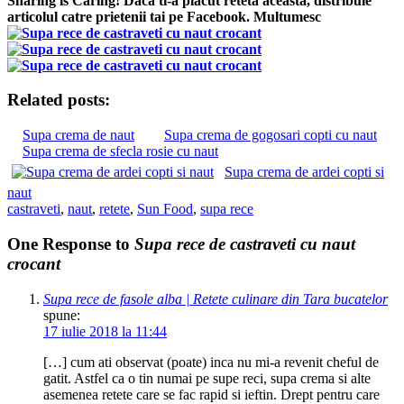
Sharing is Caring! Daca ti-a placut reteta aceasta, distribuie
articolul catre prietenii tai pe Facebook. Multumesc
Related posts:
Supa crema de naut
Supa crema de gogosari copti cu naut
Supa crema de sfecla rosie cu naut
Supa crema de ardei copti si
naut
castraveti
,
naut
,
retete
,
Sun Food
,
supa rece
One Response to
Supa rece de castraveti cu naut
crocant
Supa rece de fasole alba | Retete culinare din Tara bucatelor
spune:
17 iulie 2018 la 11:44
[…] cum ati observat (poate) inca nu mi-a revenit cheful de
gatit. Astfel ca o tin numai pe supe reci, supa crema si alte
asemenea retete care se fac rapid si ieftin. Drept pentru care