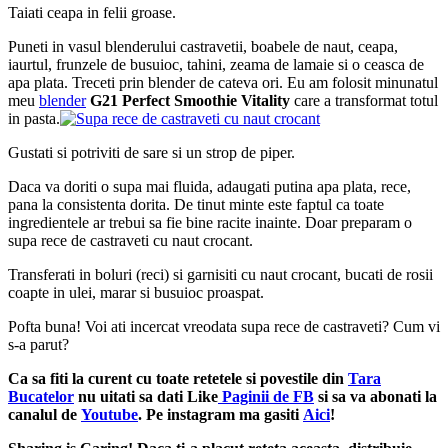
Taiati ceapa in felii groase.
Puneti in vasul blenderului castravetii, boabele de naut, ceapa,
iaurtul, frunzele de busuioc, tahini, zeama de lamaie si o ceasca de
apa plata. Treceti prin blender de cateva ori. Eu am folosit minunatul
meu
blender
G21 Perfect Smoothie Vitality
care a transformat totul
in pasta.
Gustati si potriviti de sare si un strop de piper.
Daca va doriti o supa mai fluida, adaugati putina apa plata, rece,
pana la consistenta dorita. De tinut minte este faptul ca toate
ingredientele ar trebui sa fie bine racite inainte. Doar preparam o
supa rece de castraveti cu naut crocant.
Transferati in boluri (reci) si garnisiti cu naut crocant, bucati de rosii
coapte in ulei, marar si busuioc proaspat.
Pofta buna! Voi ati incercat vreodata supa rece de castraveti? Cum vi
s-a parut?
Ca sa fiti la curent cu toate retetele si povestile din
Tara
Bucatelor
nu uitati sa dati Like
Paginii de FB
si sa va abonati la
canalul de
Youtube
. Pe instagram ma gasiti
Aici
!