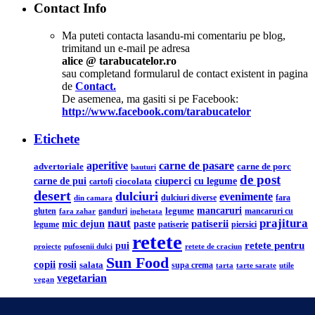
Contact Info
Ma puteti contacta lasandu-mi comentariu pe blog,
trimitand un e-mail pe adresa
alice @ tarabucatelor.ro
sau completand formularul de contact existent in pagina
de
Contact.
De asemenea, ma gasiti si pe Facebook:
http://www.facebook.com/tarabucatelor
Etichete
aperitive
carne de pasare
advertoriale
carne de porc
bauturi
de post
ciuperci
carne de pui
cu legume
ciocolata
cartofi
desert
dulciuri
evenimente
din camara
dulciuri diverse
fara
legume
mancaruri
ganduri
mancaruri cu
gluten
fara zahar
inghetata
naut
prajitura
mic dejun
patiserii
paste
legume
patiserie
piersici
retete
retete pentru
pui
pufosenii dulci
proiecte
retete de craciun
Sun Food
copii
rosii
salata
supa crema
tarta
utile
tarte sarate
vegetarian
vegan
Lauda de sine