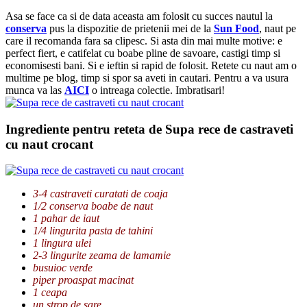
Asa se face ca si de data aceasta am folosit cu succes nautul la
conserva
pus la dispozitie de prietenii mei de la
Sun Food
, naut pe
care il recomanda fara sa clipesc. Si asta din mai multe motive: e
perfect fiert, e catifelat cu boabe pline de savoare, castigi timp si
economisesti bani. Si e ieftin si rapid de folosit. Retete cu naut am o
multime pe blog, timp si spor sa aveti in cautari. Pentru a va usura
munca va las
AICI
o intreaga colectie. Imbratisari!
Ingrediente pentru reteta de Supa rece de castraveti
cu naut crocant
3-4 castraveti curatati de coaja
1/2 conserva boabe de naut
1 pahar de iaut
1/4 lingurita pasta de tahini
1 lingura ulei
2-3 lingurite zeama de lamamie
busuioc verde
piper proaspat macinat
1 ceapa
un strop de sare