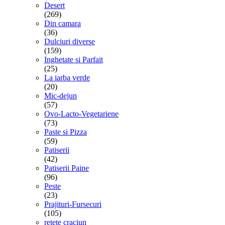
Desert
(269)
Din camara
(36)
Dulciuri diverse
(159)
Inghetate si Parfait
(25)
La iarba verde
(20)
Mic-dejun
(57)
Ovo-Lacto-Vegetariene
(73)
Paste si Pizza
(59)
Patiserii
(42)
Patiserii Paine
(96)
Peste
(23)
Prajituri-Fursecuri
(105)
retete craciun