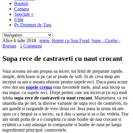
Bauturi
Camara
Speciale
»
Utile
Pe Drumuri de Tara
Alice
6 iulie 2018
retete
,
Retete cu Sun Food
,
Supe - Ciorbe -
Borsuri
1 Comment
Supa rece de castraveti cu naut crocant
Vara aceasta mi-am propus sa incerc tot felul de preparate rapide,
simple, delicioase si pe cat se poate de soft. Si de ceva timp am
inceput sa am o usoara obsesie pentru supele reci. Daca pana acum
vreo doi ani
supele crema
erau favoritele mele, anul asta incep sa
ma impac cu supele reci. Drept pentru care am incercat (si eu) mult
iubita
supa rece de castraveti cu naut crocant
. Marturisesc ca tot
uitandu-ma pe net, la diverse variante de supa rece de castraveti, m-
am gandit si razgandit de vreo doua ori. Insa pana la urma mi-am
spus ca e timpul sa o incerc, sa ii dau o sansa si sa o fac vedeta. Dar
am simtit pofta de a o completa cu niste boabe de nau crocant si
evident ca i-am adaugat in compozitie si boabe de naut pe langa
ingredientul principal: castravetele.