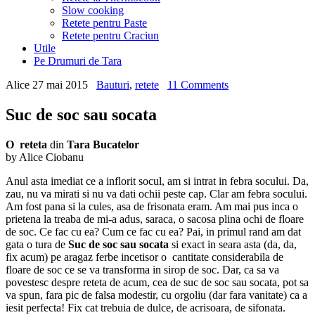
Slow cooking
Retete pentru Paste
Retete pentru Craciun
Utile
Pe Drumuri de Tara
Alice
27 mai 2015
Bauturi
,
retete
11 Comments
Suc de soc sau socata
O reteta
din
Tara Bucatelor
by Alice Ciobanu
Anul asta imediat ce a inflorit socul, am si intrat in febra socului. Da,
zau, nu va mirati si nu va dati ochii peste cap. Clar am febra socului.
Am fost pana si la cules, asa de frisonata eram. Am mai pus inca o
prietena la treaba de mi-a adus, saraca, o sacosa plina ochi de floare
de soc. Ce fac cu ea? Cum ce fac cu ea? Pai, in primul rand am dat
gata o tura de
Suc de soc sau socata
si exact in seara asta (da, da,
fix acum) pe aragaz ferbe incetisor o cantitate considerabila de
floare de soc ce se va transforma in sirop de soc. Dar, ca sa va
povestesc despre reteta de acum, cea de suc de soc sau socata, pot sa
va spun, fara pic de falsa modestir, cu orgoliu (dar fara vanitate) ca a
iesit perfecta! Fix cat trebuia de dulce, de acrisoara, de sifonata.