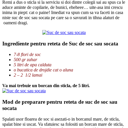
Remi a dus o sticla si la serviciu si doi dintre colegii sai au spus ca le
aduce aminte de copilarie, de bunici, eheheee… uite-asa imi crescu
inima in piept: cat o paine! Imediat va spun cum sa va faceti in casa
niste suc de soc sau socata pe care sa o savurati in tihna alaturi de
oameni dragi.
Ingrediente pentru reteta de Suc de soc sau socata
7-8 flori de soc
500 gr zahar
5 litri de apa calduta
o bucatica de drojdie cat o aluna
2 – 2 1/2 lamai
Va mai trebuie un borcan din sticla, de 5 litri.
Mod de preparare pentru reteta de suc de soc sau
socata
Spalati usor floarea de soc si asezati-o in borcanul mare, de sticla,
spalat bine si uscat. Va sfatuiesc sa folositi un borcan mare de sticla,