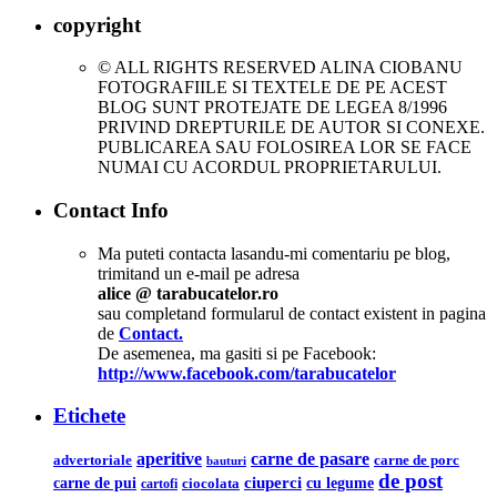
copyright
© ALL RIGHTS RESERVED ALINA CIOBANU
FOTOGRAFIILE SI TEXTELE DE PE ACEST
BLOG SUNT PROTEJATE DE LEGEA 8/1996
PRIVIND DREPTURILE DE AUTOR SI CONEXE.
PUBLICAREA SAU FOLOSIREA LOR SE FACE
NUMAI CU ACORDUL PROPRIETARULUI.
Contact Info
Ma puteti contacta lasandu-mi comentariu pe blog,
trimitand un e-mail pe adresa
alice @ tarabucatelor.ro
sau completand formularul de contact existent in pagina
de
Contact.
De asemenea, ma gasiti si pe Facebook:
http://www.facebook.com/tarabucatelor
Etichete
aperitive
carne de pasare
advertoriale
carne de porc
bauturi
de post
ciuperci
carne de pui
cu legume
ciocolata
cartofi