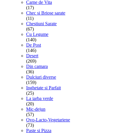
Carne de Vita
(17)
Chec si Briose sarate
(11)
Chestiuni Sarate
(67)
Cu Legume
(140)
De Post
(146)
Desert
(269)
Din camara
(36)
Dulciuri diverse
(159)
Inghetate si Parfait
(25)
La iarba verde
(20)
Mic-dejun
(57)
Ovo-Lacto-Vegetariene
(73)
Paste si Pizza