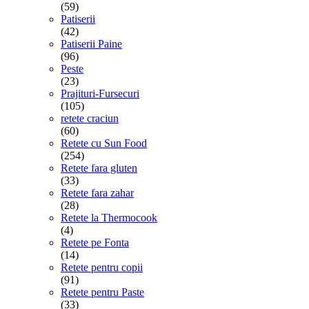
(59)
Patiserii
(42)
Patiserii Paine
(96)
Peste
(23)
Prajituri-Fursecuri
(105)
retete craciun
(60)
Retete cu Sun Food
(254)
Retete fara gluten
(33)
Retete fara zahar
(28)
Retete la Thermocook
(4)
Retete pe Fonta
(14)
Retete pentru copii
(91)
Retete pentru Paste
(33)