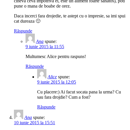
cineva ceva impotriva ei, este un aliment foarte sanatos), poti
pune o mana de boabe de orez.
Daca incerci fara drojedie, te astept cu o impresie, sa imi spui
cat dureaza 🙂
Răspunde
Ana
spune:
9 iunie 2015 la 11:55
Multumesc Alice pentru raspuns!
Răspunde
Alice
spune:
9 iunie 2015 la 12:05
Cu placere:) Ai facut socata pana la urma? Cu
sau fara drojdie? Cum a fost?
Răspunde
Ana
spune:
10 iunie 2015 la 15:51