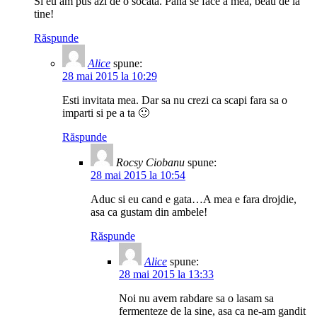
Si eu am pus azi de o socata. Pana se face a mea, beau de la
tine!
Răspunde
Alice
spune:
28 mai 2015 la 10:29
Esti invitata mea. Dar sa nu crezi ca scapi fara sa o
imparti si pe a ta 🙂
Răspunde
Rocsy Ciobanu
spune:
28 mai 2015 la 10:54
Aduc si eu cand e gata…A mea e fara drojdie,
asa ca gustam din ambele!
Răspunde
Alice
spune:
28 mai 2015 la 13:33
Noi nu avem rabdare sa o lasam sa
fermenteze de la sine, asa ca ne-am gandit