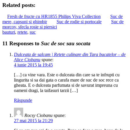
Related posts:
Fresh de fructe cu HR1855 Philips Viva Collection
Suc de
mere, capsuni si ghimbir
Suc de rodie si portocale
Suc de
morcov, sfecla rosie si piersici
bauturi
,
retete
,
suc
11 Responses to
Suc de soc sau socata
Dulceata de salcam | Retete culinare din Tara bucatelor – de
Alice Ciobanu
spune:
4 iunie 2015 la 19:45
[…] ca vine vara. Este o dulceata din care sa te infrupti cu
lingurita si sa dai gata o carafa mare de suc de soc rece ca
gheata. E o dulceata parfumata si de savurat impreuna cu
oameni dragi, la taifasuri tarzii […]
Răspunde
Rocsy Ciobanu
spune:
27 mai 2015 la 21:29