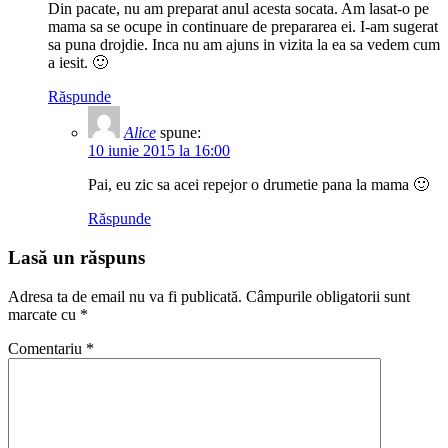
Din pacate, nu am preparat anul acesta socata. Am lasat-o pe
mama sa se ocupe in continuare de prepararea ei. I-am sugerat
sa puna drojdie. Inca nu am ajuns in vizita la ea sa vedem cum
a iesit. 🙂
Răspunde
Alice
spune:
10 iunie 2015 la 16:00
Pai, eu zic sa acei repejor o drumetie pana la mama 🙂
Răspunde
Lasă un răspuns
Adresa ta de email nu va fi publicată.
Câmpurile obligatorii sunt
marcate cu
*
Comentariu
*