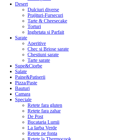
Desert
Dulciuri diverse
Prajituri-Fursecuri
Tarte & Cheesecake
Torturi
Inghetata si Parfait
Sarate
Aperitive
Chec si Briose sarate
Chestiuni sarate
Tarte sarate
Supe&Ciorbe
Salate
Paine&Patiserii
Pizza/Paste
Bauturi
Camara
Speciale
Retete fara gluten
Retete fara zahar
De Post
Bucataria Lumii
La Iarba Verde
Retete pe fonta
Retete la Thermocook