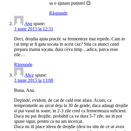
sa o ajutam putintel 😉
Răspunde
Ana
spune:
3 iunie 2015 la 12:31
Deci, drojdia ajuta practic sa fermenteze mai repede. Cam in
cat timp ar fi gata socata in acest caz? Stiu ca atunci cand
prepara mama socata, dura ceva timp…adica, parca erau
zile…
Răspunde
Alice
spune:
3 iunie 2015 la 13:08
Buna, Ana.
Depinde, evident, de cat de cald este afara. Acum, ca
temperaturile au urcat deja la 30 de grade, daca adaugi drojdie
si pui vasul in soare, in 2-3 zile cred ca fermenteaza suficient.
Daca nu pui drojdie, probabil ca va dura 5-7 zile, nu iti pot
spune sigur, pentru ca nu am incercat.
Daca nu iti place ideea de drojdie (desi nu stiu de ce ar avea