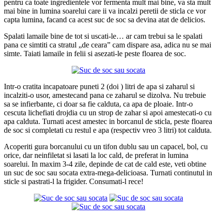
pentru ca toate ingredientele vor fermenta mult mai bine, va sta mult
mai bine in lumina soarelui care ii va incalzi peretii de sticla ce vor
capta lumina, facand ca acest suc de soc sa devina atat de delicios.
Spalati lamaile bine de tot si uscati-le… ar cam trebui sa le spalati
pana ce simtiti ca stratul „de ceara” cam dispare asa, adica nu se mai
simte. Taiati lamaile in felii si asezati-le peste floarea de soc.
Intr-o cratita incapatoare puneti 2 (doi ) litri de apa si zaharul si
incalziti-o usor, amestecand pana ce zaharul se dizolva. Nu trebuie
sa se infierbante, ci doar sa fie calduta, ca apa de ploaie. Intr-o
cescuta lichefiati drojdia cu un strop de zahar si apoi amestecati-o cu
apa calduta. Turnati acest amestec in borcanul de sticla, peste floarea
de soc si completati cu restul e apa (respectiv vreo 3 litri) tot calduta.
Acoperiti gura borcanului cu un tifon dublu sau un capacel, bol, cu
orice, dar neinfiletat si lasati la loc cald, de preferat in lumina
soarelui. In maxim 3-4 zile, depinde de cat de cald este, veti obtine
un suc de soc sau socata extra-mega-delicioasa. Turnati continutul in
sticle si pastrati-l la frigider. Consumati-l rece!