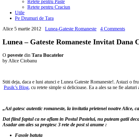
Retete pentru Paste
Retete pentru Craciun
Utile
Pe Drumuri de Tara
Alice
5 martie 2012
Lunea-Gateste Romaneste
4 Comments
Lunea – Gateste Romaneste Invitat Dana C
O
poveste
din
Tara Bucatelor
by Alice Ciobanu
Stiti deja, daca e luni atunci e Lunea Gateste Romaneste!. Astazi o fr
Pusik’s Blog,
cu retete simple si delicioase. Ea a ales sa ne fie alatu
„Azi gatesc autentic romaneste, la invitatia prietenei noatre Alice, 
Dat fiind faptul ca ne aflam in Postul Pastelui, nu puteam gatii deca
Asadar am ales sa pregtesc 3 rete de post si anume :
Fasole batuta