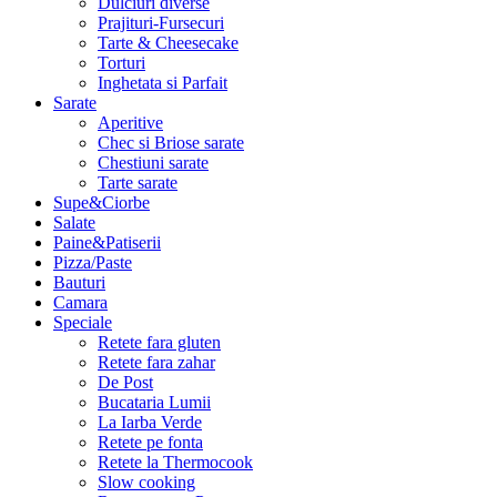
Dulciuri diverse
Prajituri-Fursecuri
Tarte & Cheesecake
Torturi
Inghetata si Parfait
Sarate
Aperitive
Chec si Briose sarate
Chestiuni sarate
Tarte sarate
Supe&Ciorbe
Salate
Paine&Patiserii
Pizza/Paste
Bauturi
Camara
Speciale
Retete fara gluten
Retete fara zahar
De Post
Bucataria Lumii
La Iarba Verde
Retete pe fonta
Retete la Thermocook
Slow cooking