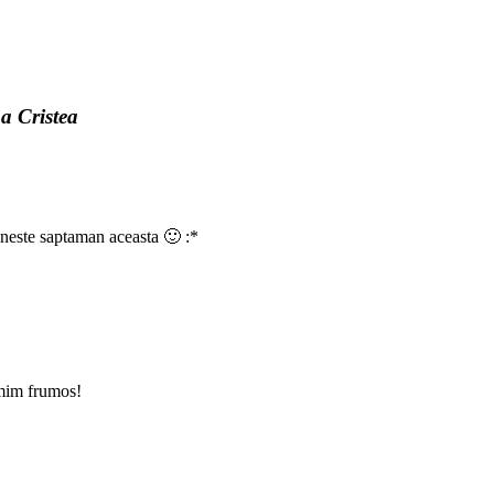
a Cristea
aneste saptaman aceasta 🙂 :*
umim frumos!