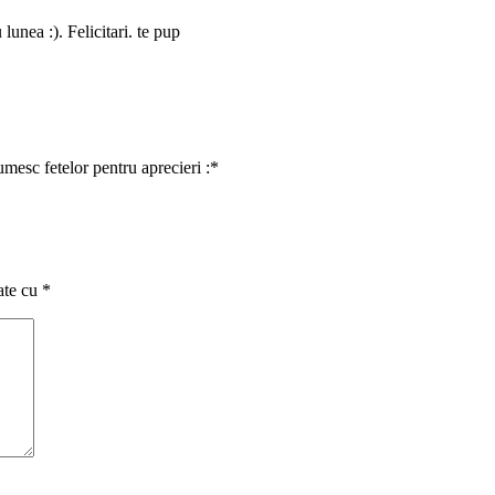
lunea :). Felicitari. te pup
mesc fetelor pentru aprecieri :*
ate cu
*