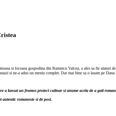
ristea
umoasa si focoasa gospodina din Ramnicu Valcea, a ales sa fie alaturi de
ri astazi si ne-a adus un meniu complet. Dar mai bine sa o lasam pe Dana s
care a lansat un frumos proiect culinar si anume acela de a gati romanes
t autentic romaneste si de post.