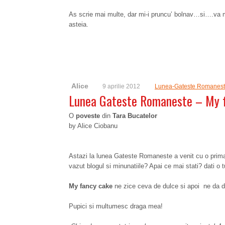
As scrie mai multe, dar mi-i pruncu’ bolnav…si….va mai 
asteia.
Alice
9 aprilie 2012
Lunea-Gateste Romanes
Lunea Gateste Romaneste – My 
O
poveste
din
Tara Bucatelor
by Alice Ciobanu
Astazi la lunea Gateste Romaneste a venit cu o prim
vazut blogul si minunatiile? Apai ce mai stati? dati o 
My fancy cake
ne zice ceva de dulce si apoi ne da 
Pupici si multumesc draga mea!