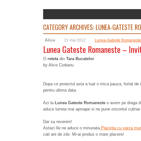
CATEGORY ARCHIVES:
LUNEA-GATESTE R
Alice
21 mai 2012
Lunea-Gateste Romaneste
Lunea Gateste Romaneste – Invit
O
reteta
din
Tara Bucatelor
by Alice Ciobanu
Dupa ce proiectul asta a luat o mica pauza, fortat de i
pentru ultima data.
Azi la
Lunea Gateste Romaneste
o avem pe draga de 
aduce lumea mai aproape si ne pune orizontul culina
Dar sa revenim!
Astazi Ile ne aduce o minunata
Placinta cu varza mur
cati ani de zile. Mi-ai produs o mare placere!