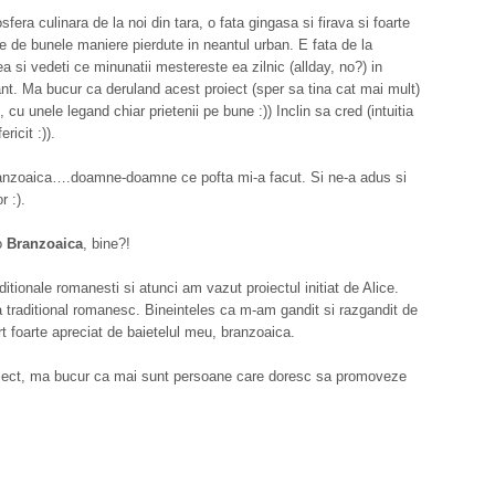
era culinara de la noi din tara, o fata gingasa si firava si foarte
te de bunele maniere pierdute in neantul urban. E fata de la
 ea si vedeti ce minunatii mestereste ea zilnic (allday, no?) in
tant. Ma bucur ca deruland acest proiect (sper sa tina cat mai mult)
 unele legand chiar prietenii pe bune :)) Inclin sa cred (intuitia
ricit :)).
Branzoaica….doamne-doamne ce pofta mi-a facut. Si ne-a adus si
r :).
 o
Branzoaica
, bine?!
ditionale romanesti si atunci am
v
azut proiectul initiat de Alice.
 traditional
romanesc. Bineinteles ca m-am gandit si razgandit de
t foarte apreciat de baietelul meu, branzoaica.
oiect, ma bucur ca mai sunt persoane care doresc sa promoveze