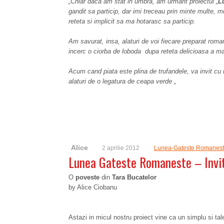
„Chiar daca am stat in umbra, am urmarit proiectul „
L
gandit sa particip, dar imi treceau prin minte multe, 
reteta si implicit sa ma hotarasc sa particip.
Am savurat, insa, alaturi de voi fiecare preparat rom
incerc o ciorba de loboda dupa reteta delicioasa a m
Acum cand piata este plina de trufandele, va invit cu 
alaturi de o legatura de ceapa verde „
Alice
2 aprilie 2012
Lunea-Gateste Romanes
Lunea Gateste Romaneste – Invi
O
poveste
din
Tara Bucatelor
by Alice Ciobanu
Astazi in micul nostru proiect vine ca un simplu si tal