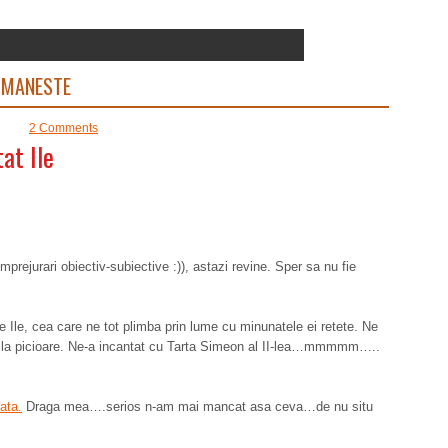
OMANESTE
2 Comments
at Ile
mprejurari obiectiv-subiective :)), astazi revine. Sper sa nu fie
Ile, cea care ne tot plimba prin lume cu minunatele ei retete. Ne
r la picioare. Ne-a incantat cu Tarta Simeon al II-lea…mmmmm…..
ata.
Draga mea….serios n-am mai mancat asa ceva…de nu situ