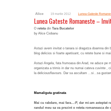
Alice
19 martie 2012
Lunea-Gateste Romane
Lunea Gateste Romaneste – Invi
O
reteta
din
Tara Bucatelor
by Alice Ciobanu
Astazi avem invitat o tanara si dragutza doamna din 
blog delicios si foarte apetisant, cu retete bune si mai
Astazi Angela, fata frumoasa din Arad, ne aduce pe m
organizata a trimis in dar nu numai cateva cuvinte , c
la deliciousflavours. Dar sa ascultam …si…sa gusta
Mamaliguta gratinata
Mai cu rabdare, mai fara…:P, dar mi-am asteptat ran
randul meu sa va prezint o reteta romaneasca de c