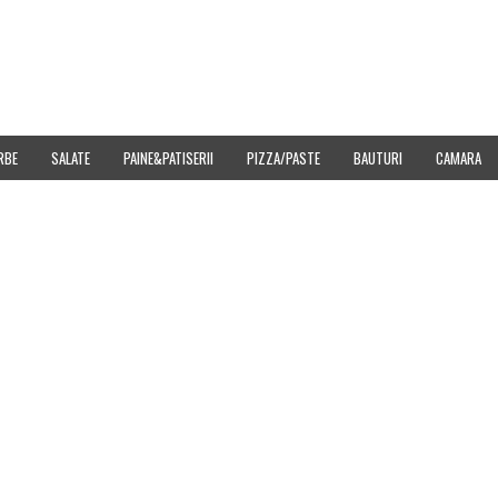
E
DOWNLOAD
CUMPARA IMAGINI
SITEMAP
CONTACT
CONFIDENT
RBE
SALATE
PAINE&PATISERII
PIZZA/PASTE
BAUTURI
CAMARA