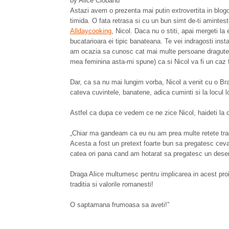
by Alice Ciobanu
Astazi avem o prezenta mai putin extrovertita in blogosf
timida. O fata retrasa si cu un bun simt de-ti amintes
Alldaycooking
, Nicol. Daca nu o stiti, apai mergeti la
bucatarioara ei tipic banateana. Te vei indragosti ins
am ocazia sa cunosc cat mai multe persoane dragute, cu
mea feminina asta-mi spune) ca si Nicol va fi un caz fe
Dar, ca sa nu mai lungim vorba, Nicol a venit cu o 
cateva cuvintele, banatene, adica cuminti si la locul lo
Astfel ca dupa ce vedem ce ne zice Nicol, haideti la
„
Chiar ma gandeam ca eu nu am prea multe retete tra
Acesta a fost un pretext foarte bun sa pregatesc ce
va
catea ori pana cand am hotarat sa pregatesc un deser
Draga Alice multumesc pentru implicarea in acest pr
traditia si valorile romanesti!
O saptamana frumoasa sa a
v
eti!
”