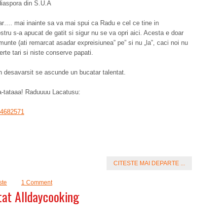
diaspora din S.U.A
ar…. mai inainte sa va mai spui ca Radu e cel ce tine in
u s-a apucat de gatit si sigur nu se va opri aici. Acesta e doar
munte (ati remarcat asadar expreisiunea” pe” si nu „la”, caci noi nu
te tari si niste conserve papati.
desavarsit se ascunde un bucatar talentat.
a-tataaa! Raduuuu Lacatusu:
14682571
CITESTE MAI DEPARTE ...
ste
1 Comment
tat Alldaycooking