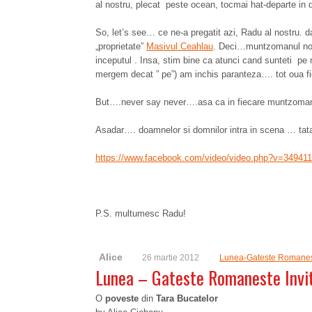
al nostru, plecat peste ocean, tocmai hat-departe in 
So, let’s see… ce ne-a pregatit azi, Radu al nostru. d
„proprietate”
Masivul Ceahlau
. Deci…muntzomanul nostr
inceputul . Insa, stim bine ca atunci cand sunteti pe 
mergem decat ” pe”) am inchis paranteza…. tot oua fier
But….never say never….asa ca in fiecare muntzoman 
Asadar…. doamnelor si domnilor intra in scena … tat
https://www.facebook.com/video/video.php?v=34941
P.S. multumesc Radu!
Alice
26 martie 2012
Lunea-Gateste Romane
Lunea – Gateste Romaneste Invi
O
poveste
din
Tara Bucatelor