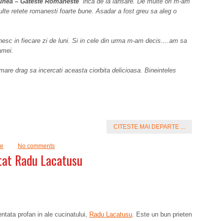
unea – Gateste Romaneste
” inca de la lansare. De multe ori m-am
multe retete romanesti foarte bune. Asadar a fost greu sa aleg o
anesc in fiecare zi de luni. Si in cele din urma m-am decis….am sa
amei.
mare drag sa incercati aceasta ciorbita delicioasa. Bineinteles
CITESTE MAI DEPARTE ...
te
No comments
tat Radu Lacatusu
entata profan in ale cucinatului,
Radu Lacatusu
. Este un bun prieten