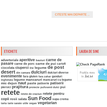
CITESTE MAI DEPARTE ...
ETICHETE
LAUDA DE SINE
aperitive
carne de
advertoriale
bauturi
pasare
carne de pui
carne de porc
cartofi
de post
ciuperci
ciocolata
cu legume
desert
dulciuri
din camara
dulciuri diverse
evenimente
fara gluten
ganduri
fara zahar
mancaruri
legume
mancaruri cu legume
inghetata
naut
mic dejun
paste
patiserii
patiserie
prajitura
pui
piersici
proiecte
pufosenii dulci
retete
retete pentru
retete de craciun
Sun Food
copii
rosii
salata
supa crema
vegetarian
tarta
tarte sarate
utile
vegan