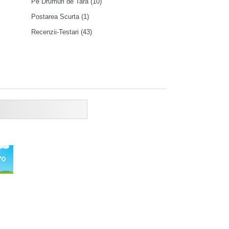
Pe Drumuri de Tara
(10)
Postarea Scurta
(1)
Recenzii-Testari
(43)