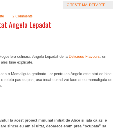
CITESTE MAI DEPARTE ...
ste
2 Comments
tat Angela Lepadat
blogosfera culinara: Angela Lepadat de la
Delicious Flavours
, un
 ales bine explicate.
asa o Mamaliguta gratinata. Iar pentru ca Angela este atat de bine
i o reteta pas cu pas, asa incat curind voi face si eu mamaliguta de
m:
dul la acest proiect minunat initiat de Alice si iata ca azi e
are sincer eu am si uitat, deoarece eram prea “ocupata” sa