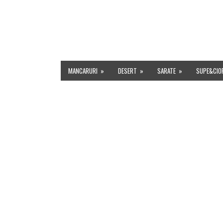
HOME
DESPRE MINE
INDEX RETETE
EVENIMENT
MANCARURI
»
DESERT
»
SARATE
»
SUPE&CIO