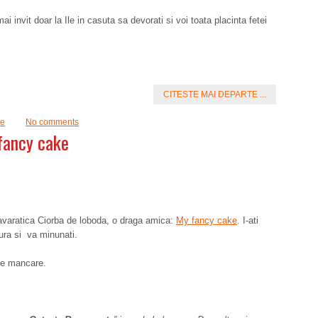
invit doar la Ile in casuta sa devorati si voi toata placinta fetei
CITESTE MAI DEPARTE ...
te
No comments
fancy cake
avaratica Ciorba de loboda, o draga amica:
My fancy cake
. I-ati
tura si va minunati.
de mancare.