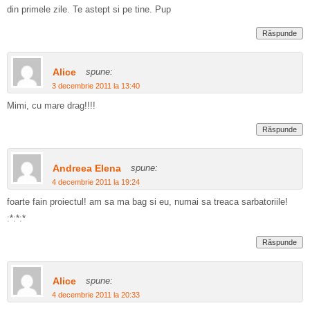
din primele zile. Te astept si pe tine. Pup
Răspunde
Alice
spune:
3 decembrie 2011 la 13:40
Mimi, cu mare drag!!!!
Răspunde
Andreea Elena
spune:
4 decembrie 2011 la 19:24
foarte fain proiectul! am sa ma bag si eu, numai sa treaca sarbatoriile!
:*:*:*
Răspunde
Alice
spune:
4 decembrie 2011 la 20:33