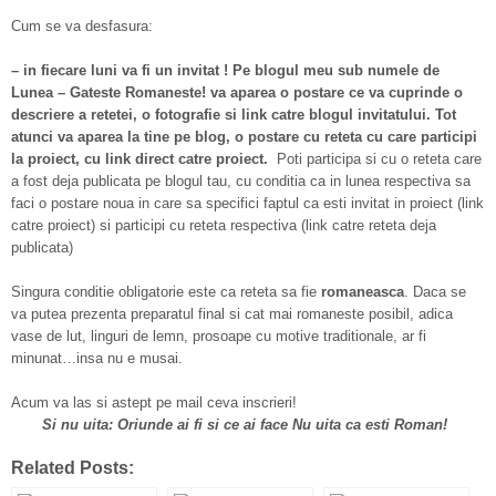
Cum se va desfasura:
– in fiecare luni va fi un invitat ! Pe blogul meu sub numele de
Lunea – Gateste Romaneste! va aparea o postare ce va cuprinde o
descriere a retetei, o fotografie si link catre blogul invitatului. Tot
atunci va aparea la tine pe blog, o postare cu reteta cu care participi
la proiect, cu link direct catre proiect.
Poti participa si cu o reteta care
a fost deja publicata pe blogul tau, cu conditia ca in lunea respectiva sa
faci o postare noua in care sa specifici faptul ca esti invitat in proiect (link
catre proiect) si participi cu reteta respectiva (link catre reteta deja
publicata)
Singura conditie obligatorie este ca reteta sa fie
romaneasca
. Daca se
va putea prezenta preparatul final si cat mai romaneste posibil, adica
vase de lut, linguri de lemn, prosoape cu motive traditionale, ar fi
minunat…insa nu e musai.
Acum va las si astept pe mail ceva inscrieri!
Si nu uita: Oriunde ai fi si ce ai face Nu uita ca esti Roman!
Related Posts: