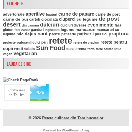
ETICHETE
aperitive
carne de pasare
advertoriale
carne de porc
bauturi
de post
ciuperci
carne de pui
ciocolata
cu legume
cartofi
desert
dulciuri
evenimente
fara
din camara
dulciuri diverse
mancaruri
legume
gluten
ganduri
mancaruri cu
fara zahar
inghetata
naut
prajitura
mic dejun
paste
patiserii
legume
patiserie
piersici
retete
pui
retete pentru
proiecte
pufosenii dulci
retete de craciun
Sun Food
copii
rosii
salata
supa crema
tarta
tarte sarate
utile
vegetarian
vegan
LAUDA DE SINE
© 2026
Retete culinare din Tara bucatelor
Powered by
WordPress
| Array