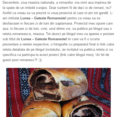
Decembrie, ziua noastra nationala, a romanilor, ma simt asa impinsa de
la spate de un imbold curajos. Doar suntem fii de daci si de romani, nu?
Astfel ca vreau sa va prezint si voua proiectul al care m-am tot gandit. L-
am intitulat
Lunea – Gateste Romaneste!
pentru ca vreau sa se
desfasoare in fiecare zi de luni din saptamana. Proiectul meu spune cam
asa: in fiecare zi de luni, cine, unul dintre voi, sa publice pe blogul sau o
reteta romaneasca, neaosa. Tot atunci pe blogul meu va aparea o postare
sub titlul de
Lunea – Gateste Romaneste! i
n care va fi o scurta
prezentare a retetei respective, o fotografie cu preparatul final si link catre
reteta detaliata de pe blogul invitatului, iar invitatul va publica reteta si va
specifica ca participa la acest proiect (link catre blogul meu). Un fel de
guest post romanesc?! :))