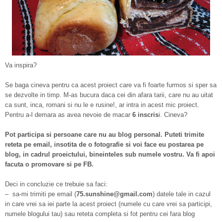
Va inspira?
Se baga cineva pentru ca acest proiect care va fi foarte furmos si sper sa
se dezvolte in timp. M-as bucura daca cei din afara tarii, care nu au uitat
ca sunt, inca, romani si nu le e rusine!, ar intra in acest mic proiect.
Pentru a-l demara as avea nevoie de macar
6 inscris
i. Cineva?
Pot participa si persoane care nu au blog personal. Puteti trimite
reteta pe email, insotita de o fotografie si voi face eu postarea pe
blog, in cadrul proeictului, bineinteles sub numele vostru. Va fi apoi
facuta o promovare si pe FB.
Deci in concluzie ce trebuie sa faci:
– sa-mi trimiti pe email (
75.sunshine@gmail.com
) datele tale in cazul
in care vrei sa iei parte la acest proiect (numele cu care vrei sa participi,
numele blogului tau) sau reteta completa si fot pentru cei fara blog