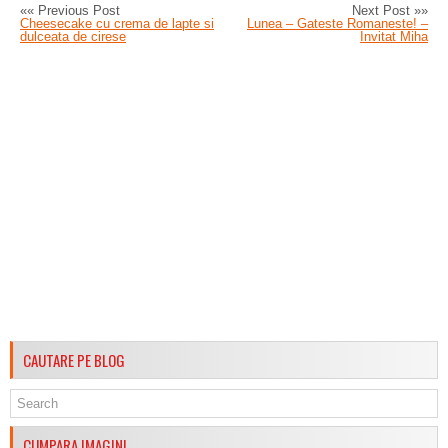
«« Previous Post
Next Post »»
Cheesecake cu crema de lapte si
Lunea – Gateste Romaneste! –
dulceata de cirese
Invitat Miha
CAUTARE PE BLOG
CUMPARA IMAGINI