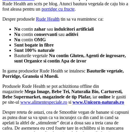
Rude Health am scris pe blog. Atunci bautura vegetala de caju bio a
fost aleasa pentru un
porridge cu fructe
.
Despre produsele
Rude Health
tin sa va reamintesc ca:
Nu
contin
zahar
sau
indulcitori artificiali
Nu
contin
conservanti
sau
aditivi
Nu
contin
OMG
Sunt bogate in fibre
Sunt 100% naturale
Bauturile vegetale
Nu contin Gluten, Agenti de ingrosare,
sunt Organice si contin Apa de izvor
In gama produselor Rude Health se intalnesc
Bauturile vegetale,
Porridge, Granola si Muesli.
Produsele Rude Health se pot achizitiona offline din
magazinele
Mega Image, Bebe Tei, Naturalia Bio, Carturesti,
Bebe Supermarket, magazinele de tip Plafar,
iar
online
le gasiti
pe site-ul
www.alimentespeciale.ro
si
www.Unicorn-naturals.ro
Despre reteta de astazi, cea de Smoothie vegan de banane si capsuni
as putea doar sa va spun ca va incurajez ca din cand in cand sa
apelati la altfel de „stimulente” decat a doua sau a treia cana de
cafea. De asemenea eu cred foarte tare in echilibru si in mancarea