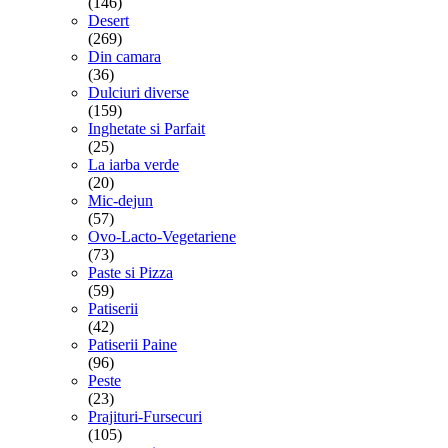
(146)
Desert
(269)
Din camara
(36)
Dulciuri diverse
(159)
Inghetate si Parfait
(25)
La iarba verde
(20)
Mic-dejun
(57)
Ovo-Lacto-Vegetariene
(73)
Paste si Pizza
(59)
Patiserii
(42)
Patiserii Paine
(96)
Peste
(23)
Prajituri-Fursecuri
(105)