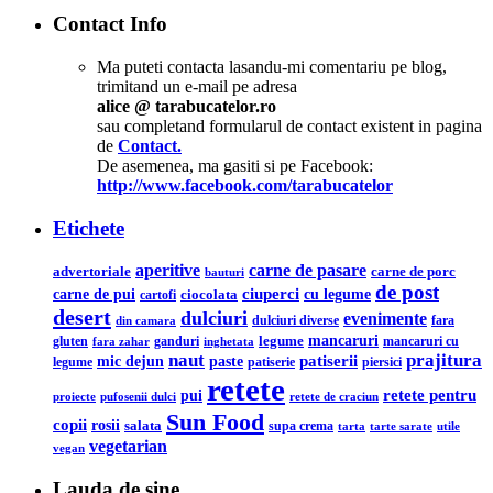
Contact Info
Ma puteti contacta lasandu-mi comentariu pe blog,
trimitand un e-mail pe adresa
alice @ tarabucatelor.ro
sau completand formularul de contact existent in pagina
de
Contact.
De asemenea, ma gasiti si pe Facebook:
http://www.facebook.com/tarabucatelor
Etichete
aperitive
carne de pasare
advertoriale
carne de porc
bauturi
de post
ciuperci
carne de pui
cu legume
ciocolata
cartofi
desert
dulciuri
evenimente
din camara
dulciuri diverse
fara
legume
mancaruri
ganduri
mancaruri cu
gluten
fara zahar
inghetata
naut
prajitura
mic dejun
patiserii
paste
legume
patiserie
piersici
retete
retete pentru
pui
pufosenii dulci
proiecte
retete de craciun
Sun Food
copii
rosii
salata
supa crema
tarta
utile
tarte sarate
vegetarian
vegan
Lauda de sine