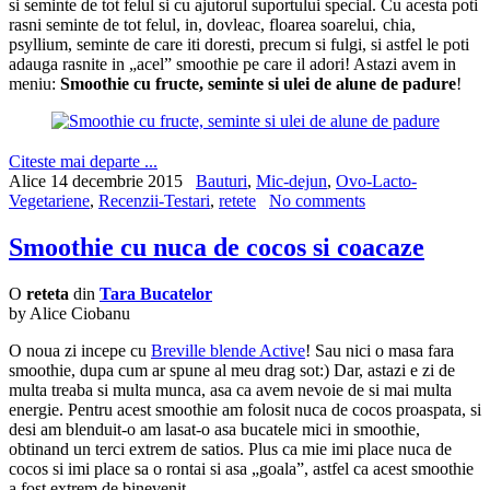
si seminte de tot felul si cu ajutorul suportului special. Cu acesta poti
rasni seminte de tot felul, in, dovleac, floarea soarelui, chia,
psyllium, seminte de care iti doresti, precum si fulgi, si astfel le poti
adauga rasnite in „acel” smoothie pe care il adori! Astazi avem in
meniu:
Smoothie cu fructe, seminte si ulei de alune de padure
!
Citeste mai departe ...
Alice
14 decembrie 2015
Bauturi
,
Mic-dejun
,
Ovo-Lacto-
Vegetariene
,
Recenzii-Testari
,
retete
No comments
Smoothie cu nuca de cocos si coacaze
O
reteta
din
Tara Bucatelor
by Alice Ciobanu
O noua zi incepe cu
Breville blende Active
! Sau nici o masa fara
smoothie, dupa cum ar spune al meu drag sot:) Dar, astazi e zi de
multa treaba si multa munca, asa ca avem nevoie de si mai multa
energie. Pentru acest smoothie am folosit nuca de cocos proaspata, si
desi am blenduit-o am lasat-o asa bucatele mici in smoothie,
obtinand un terci extrem de satios. Plus ca mie imi place nuca de
cocos si imi place sa o rontai si asa „goala”, astfel ca acest smoothie
a fost extrem de binevenit.