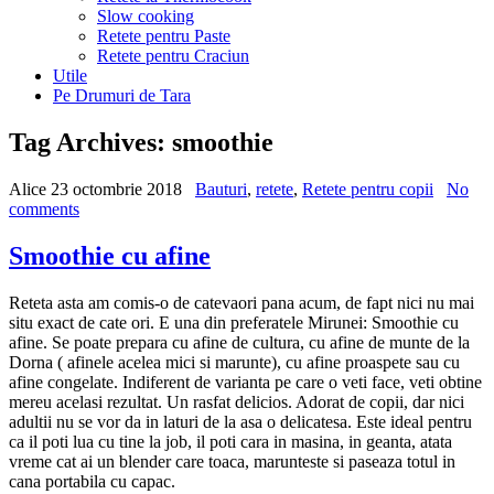
Slow cooking
Retete pentru Paste
Retete pentru Craciun
Utile
Pe Drumuri de Tara
Tag Archives:
smoothie
Alice
23 octombrie 2018
Bauturi
,
retete
,
Retete pentru copii
No
comments
Smoothie cu afine
Reteta asta am comis-o de catevaori pana acum, de fapt nici nu mai
situ exact de cate ori. E una din preferatele Mirunei: Smoothie cu
afine. Se poate prepara cu afine de cultura, cu afine de munte de la
Dorna ( afinele acelea mici si marunte), cu afine proaspete sau cu
afine congelate. Indiferent de varianta pe care o veti face, veti obtine
mereu acelasi rezultat. Un rasfat delicios. Adorat de copii, dar nici
adultii nu se vor da in laturi de la asa o delicatesa. Este ideal pentru
ca il poti lua cu tine la job, il poti cara in masina, in geanta, atata
vreme cat ai un blender care toaca, marunteste si paseaza totul in
cana portabila cu capac.