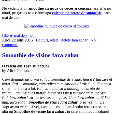
Ne vedem la un
smoothie cu nuca de cocos si coacaze
, asa-i? si nu
uitati, pe gustos.ro e o intreaga
colectie de retete de smoothie,
care
mai de care!
Citeste mai departe ...
Alice
22 iulie 2015
Bauturi
,
retete
,
Retete fara zahar
No
comments
Smoothie de visine fara zahar
O
reteta
din
Tara Bucatelor
by Alice Ciobanu
Cum doamne iarta-ma sa faci smoothie de visine, fimeie?
Imi zise el
mirat.
Pai… smoothie, cum adica cum smoothie?
zic eu cu fata mea
si mai mirata ca a lui.
Pai, va trebui sa ii adauagi o caruta de
zahar… complet nesanatos, dupa aia iarasi vei zice ca te ingrasi.
Pai, fara zahar!,
ma rastesc asa dragalas.
Cum fara zahar mai? Da
mai, fara zahar,
Smoothie de visine fara zahar
, o sa vezi tu.
De
fapt acum vedeti si voi, caci in acest pahar absolut fermecator, se
afla un
Smoothie de visine fara zahar
, in care am inlocuit zaharul