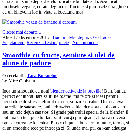
curata, nu sunt adepta dietelor oricat de laudate ar fi. Asa incat
produsele vegane, curate, legumele, fructele si produsele fara gluten
au un binevenit loc in viata si bucataria mea.
Citeste mai departe ...
Alice
17 decembrie 2015
Bauturi
,
Mic-dejun
,
Ovo-Lacto-
Vegetariene
,
Recenzii-Testari
,
retete
No comments
Smoothie cu fructe, seminte si ulei de
alune de padure
O
reteta
din
Tara Bucatelor
by Alice Ciobanu
Inca un smoothie cu noul
blender active de la breville
! Bun, bunut,
perfect echilibrat, fara sa iti fie foame multe ore si ideal pentru
perioadele de stres si eformt maxim, si fizic si psihic. Doar cateva
ingrediente satasoare, putin zbrr-zbrr la blender si gata, ai o gustare
sau un mic dejun sanatos. Si gratie paharului special de la blender, il
poti lua cu tien pete tot fara sa iti curga prin geanta, fara sa se verse
sau sa curga pe ici colea. Plus ca ii pui si husa cea minune, termo, si
ai un smoothie rece pe intreaga zi. Si unde mai pui ca i-am adaugat