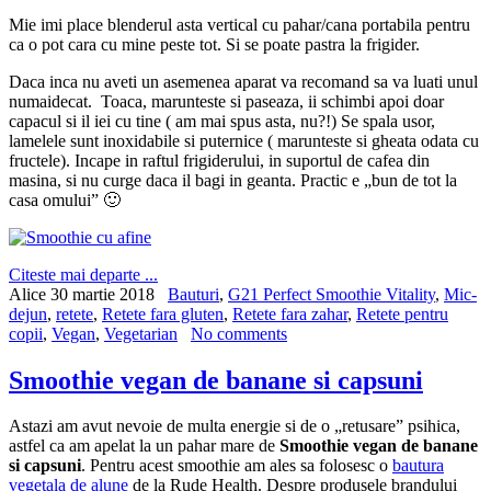
Mie imi place blenderul asta vertical cu pahar/cana portabila pentru
ca o pot cara cu mine peste tot. Si se poate pastra la frigider.
Daca inca nu aveti un asemenea aparat va recomand sa va luati unul
numaidecat. Toaca, marunteste si paseaza, ii schimbi apoi doar
capacul si il iei cu tine ( am mai spus asta, nu?!) Se spala usor,
lamelele sunt inoxidabile si puternice ( marunteste si gheata odata cu
fructele). Incape in raftul frigiderului, in suportul de cafea din
masina, si nu curge daca il bagi in geanta. Practic e „bun de tot la
casa omului” 🙂
Citeste mai departe ...
Alice
30 martie 2018
Bauturi
,
G21 Perfect Smoothie Vitality
,
Mic-
dejun
,
retete
,
Retete fara gluten
,
Retete fara zahar
,
Retete pentru
copii
,
Vegan
,
Vegetarian
No comments
Smoothie vegan de banane si capsuni
Astazi am avut nevoie de multa energie si de o „retusare” psihica,
astfel ca am apelat la un pahar mare de
Smoothie vegan de banane
si capsuni
. Pentru acest smoothie am ales sa folosesc o
bautura
vegetala de alune
de la Rude Health. Despre produsele brandului