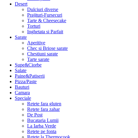
Desert
Dulciuri diverse
Prajituri-Fursecuri
Tarte & Cheesecake
Torturi
Inghetata si Parfait
Sarate
Aperitive
Chec si Briose sarate
Chestiuni sarate
Tarte sarate
Supe&Ciorbe
Salate
Paine&Patiserii
Pizza/Paste
Bauturi
Camara
Speciale
Retete fara gluten
Retete fara zahar
De Post
Bucataria Lumii
La Iarba Verde
Retete pe fonta
Retete la Thermocook