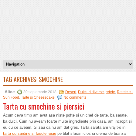
TAG ARCHIVES:
SMOCHINE
Alice
30 septembrie 2018
Desert
,
Dulciuri diverse
,
retete
,
Retete cu
Sun Food
,
Tarte si Cheesecake
No comments
Tarta cu smochine si piersici
Acum ceva timp am avut asa niste pofte si un chef de tarte, ba sarate,
ba dulci. Cum nu aveam foarte multe ingrediente prin casa, am incropit si
eu cu ce aveam. Si zau ca nu am dat gres. Tarta sarata am vrajit-o in
tarta cu sardine si fasole rosie
pe blat sfaramicios si crema de branza