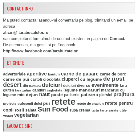
CONTACT INFO
Ma puteti contacta lasandu-mi comentariu pe blog, trimitand un e-mail pe
adresa
alice @ tarabucatelor.ro
sau completand formularul de contact existent in pagina de
Contact.
De asemenea, ma gasiti si pe Facebook:
http://www.facebook.com/tarabucatelor
ETICHETE
aperitive
carne de pasare
advertoriale
carne de porc
bauturi
de post
ciuperci
carne de pui
ciocolata
cu legume
cartofi
desert
dulciuri
evenimente
fara
din camara
dulciuri diverse
mancaruri
legume
gluten
ganduri
mancaruri cu
fara zahar
inghetata
naut
prajitura
mic dejun
paste
patiserii
legume
patiserie
piersici
retete
pui
retete pentru
proiecte
pufosenii dulci
retete de craciun
Sun Food
copii
rosii
salata
supa crema
tarta
tarte sarate
utile
vegetarian
vegan
LAUDA DE SINE