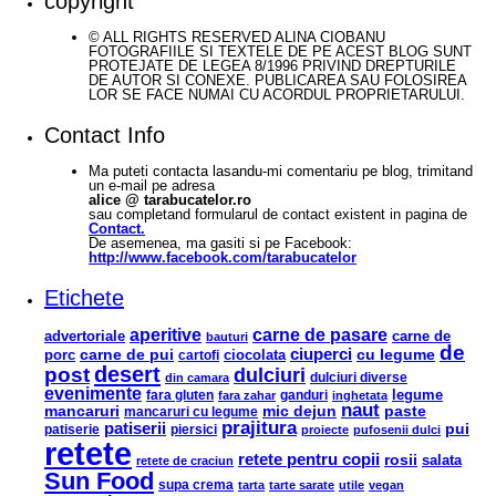
copyright
© ALL RIGHTS RESERVED ALINA CIOBANU
FOTOGRAFIILE SI TEXTELE DE PE ACEST BLOG SUNT
PROTEJATE DE LEGEA 8/1996 PRIVIND DREPTURILE
DE AUTOR SI CONEXE. PUBLICAREA SAU FOLOSIREA
LOR SE FACE NUMAI CU ACORDUL PROPRIETARULUI.
Contact Info
Ma puteti contacta lasandu-mi comentariu pe blog, trimitand
un e-mail pe adresa
alice @ tarabucatelor.ro
sau completand formularul de contact existent in pagina de
Contact.
De asemenea, ma gasiti si pe Facebook:
http://www.facebook.com/tarabucatelor
Etichete
aperitive
carne de pasare
advertoriale
carne de
bauturi
de
ciuperci
carne de pui
ciocolata
cu legume
porc
cartofi
desert
post
dulciuri
din camara
dulciuri diverse
evenimente
legume
fara gluten
ganduri
fara zahar
inghetata
naut
mancaruri
mic dejun
paste
mancaruri cu legume
prajitura
patiserii
pui
patiserie
piersici
proiecte
pufosenii dulci
retete
retete pentru copii
rosii
salata
retete de craciun
Sun Food
supa crema
tarta
tarte sarate
utile
vegan