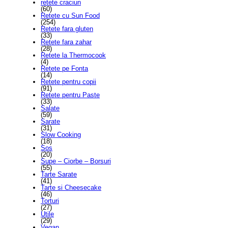
retete craciun
(60)
Retete cu Sun Food
(254)
Retete fara gluten
(33)
Retete fara zahar
(28)
Retete la Thermocook
(4)
Retete pe Fonta
(14)
Retete pentru copii
(91)
Retete pentru Paste
(33)
Salate
(59)
Sarate
(31)
Slow Cooking
(18)
Sos
(20)
Supe – Ciorbe – Borsuri
(55)
Tarte Sarate
(41)
Tarte si Cheesecake
(46)
Torturi
(27)
Utile
(29)
Vegan