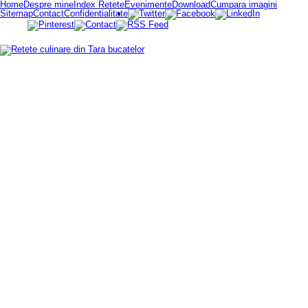
Home
Despre mine
Index Retete
Evenimente
Download
Cumpara imagini
Sitemap
Contact
Confidentialitate