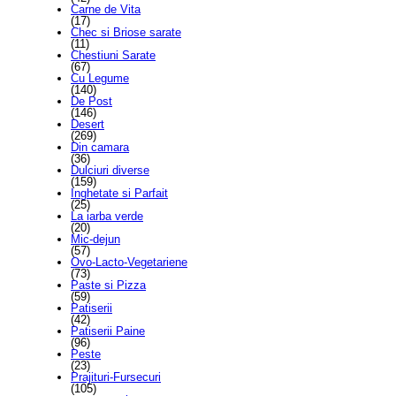
Carne de Vita
(17)
Chec si Briose sarate
(11)
Chestiuni Sarate
(67)
Cu Legume
(140)
De Post
(146)
Desert
(269)
Din camara
(36)
Dulciuri diverse
(159)
Inghetate si Parfait
(25)
La iarba verde
(20)
Mic-dejun
(57)
Ovo-Lacto-Vegetariene
(73)
Paste si Pizza
(59)
Patiserii
(42)
Patiserii Paine
(96)
Peste
(23)
Prajituri-Fursecuri
(105)