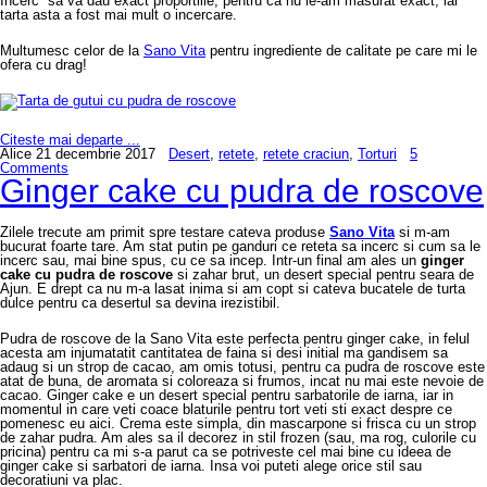
Incerc sa va dau exact proportiile, pentru ca nu le-am masurat exact, iar
tarta asta a fost mai mult o incercare.
Multumesc celor de la
Sano Vita
pentru ingrediente de calitate pe care mi le
ofera cu drag!
Citeste mai departe ...
Alice
21 decembrie 2017
Desert
,
retete
,
retete craciun
,
Torturi
5
Comments
Ginger cake cu pudra de roscove
Zilele trecute am primit spre testare cateva produse
Sano Vita
si m-am
bucurat foarte tare. Am stat putin pe ganduri ce reteta sa incerc si cum sa le
incerc sau, mai bine spus, cu ce sa incep. Intr-un final am ales un
ginger
cake cu pudra de roscove
si zahar brut, un desert special pentru seara de
Ajun. E drept ca nu m-a lasat inima si am copt si cateva bucatele de turta
dulce pentru ca desertul sa devina irezistibil.
Pudra de roscove de la Sano Vita este perfecta pentru ginger cake, in felul
acesta am injumatatit cantitatea de faina si desi initial ma gandisem sa
adaug si un strop de cacao, am omis totusi, pentru ca pudra de roscove este
atat de buna, de aromata si coloreaza si frumos, incat nu mai este nevoie de
cacao. Ginger cake e un desert special pentru sarbatorile de iarna, iar in
momentul in care veti coace blaturile pentru tort veti sti exact despre ce
pomenesc eu aici. Crema este simpla, din mascarpone si frisca cu un strop
de zahar pudra. Am ales sa il decorez in stil frozen (sau, ma rog, culorile cu
pricina) pentru ca mi s-a parut ca se potriveste cel mai bine cu ideea de
ginger cake si sarbatori de iarna. Insa voi puteti alege orice stil sau
decoratiuni va plac.