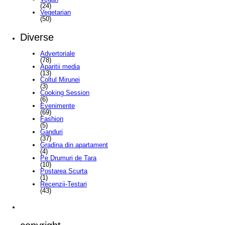
(24)
Vegetarian
(50)
Diverse
Advertoriale
(78)
Aparitii media
(13)
Coltul Mirunei
(3)
Cooking Session
(6)
Evenimente
(69)
Fashion
(5)
Ganduri
(37)
Gradina din apartament
(4)
Pe Drumuri de Tara
(10)
Postarea Scurta
(1)
Recenzii-Testari
(43)