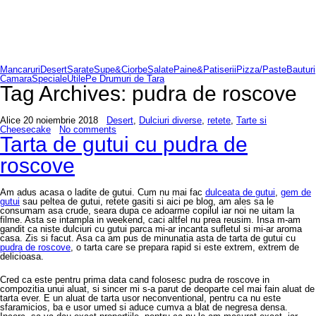
Mancaruri
Desert
Sarate
Supe&Ciorbe
Salate
Paine&Patiserii
Pizza/Paste
Bauturi
Camara
Speciale
Utile
Pe Drumuri de Tara
Tag Archives:
pudra de roscove
Alice
20 noiembrie 2018
Desert
,
Dulciuri diverse
,
retete
,
Tarte si
Cheesecake
No comments
Tarta de gutui cu pudra de
roscove
Am adus acasa o ladite de gutui. Cum nu mai fac
dulceata de gutui
,
gem de
gutui
sau peltea de gutui, retete gasiti si aici pe blog, am ales sa le
consumam asa crude, seara dupa ce adoarme copilul iar noi ne uitam la
filme. Asta se intampla in weekend, caci altfel nu prea reusim. Insa m-am
gandit ca niste dulciuri cu gutui parca mi-ar incanta sufletul si mi-ar aroma
casa. Zis si facut. Asa ca am pus de minunatia asta de tarta de gutui cu
pudra de roscove
, o tarta care se prepara rapid si este extrem, extrem de
delicioasa.
Cred ca este pentru prima data cand folosesc pudra de roscove in
compozitia unui aluat, si sincer mi s-a parut de deoparte cel mai fain aluat de
tarta ever. E un aluat de tarta usor neconventional, pentru ca nu este
sfaramicios, ba e usor umed si aduce cumva a blat de negresa densa.