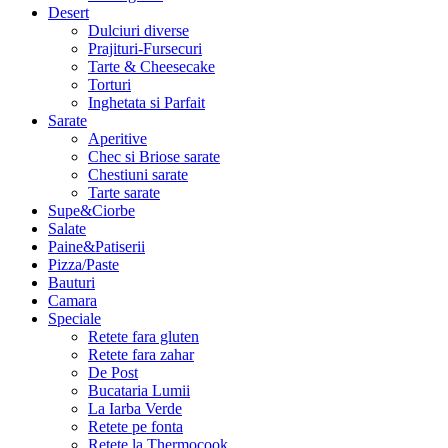
Desert
Dulciuri diverse
Prajituri-Fursecuri
Tarte & Cheesecake
Torturi
Inghetata si Parfait
Sarate
Aperitive
Chec si Briose sarate
Chestiuni sarate
Tarte sarate
Supe&Ciorbe
Salate
Paine&Patiserii
Pizza/Paste
Bauturi
Camara
Speciale
Retete fara gluten
Retete fara zahar
De Post
Bucataria Lumii
La Iarba Verde
Retete pe fonta
Retete la Thermocook