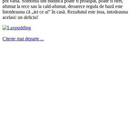
pot varia. Somonul din budinca poate fi proaspat, poate fi fiert,
afumat la rece sau la cald-afumat, deoarece regula de bază este
întotdeauna că „iei ce ai” în casă. Rezultatul este insa, intodeauna
acelasi: un deliciu!
Citeste mai departe ...