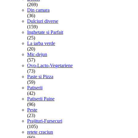
(269)
Din camara
(36)
Dulciuri diverse
(159)
Inghetate si Parfait
(25)
La iarba verde
(20)
Mic-dejun
(57)
Ovo-Lacto-Vegetariene
(73)
Paste si Pizza
(59)
Patiserii
(42)
Patiserii Paine
(96)
Peste
(23)
Prajituri-Fursecuri
(105)
retete craciun
(60)