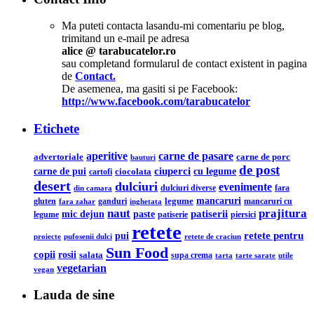
Ma puteti contacta lasandu-mi comentariu pe blog,
trimitand un e-mail pe adresa
alice @ tarabucatelor.ro
sau completand formularul de contact existent in pagina
de
Contact.
De asemenea, ma gasiti si pe Facebook:
http://www.facebook.com/tarabucatelor
Etichete
aperitive
carne de pasare
advertoriale
carne de porc
bauturi
de post
ciuperci
carne de pui
cu legume
ciocolata
cartofi
desert
dulciuri
evenimente
din camara
dulciuri diverse
fara
legume
mancaruri
ganduri
mancaruri cu
gluten
fara zahar
inghetata
naut
prajitura
mic dejun
patiserii
paste
legume
patiserie
piersici
retete
retete pentru
pui
pufosenii dulci
proiecte
retete de craciun
Sun Food
copii
rosii
salata
supa crema
tarta
utile
tarte sarate
vegetarian
vegan
Lauda de sine