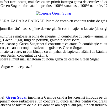
Am fost tare incatat, mai ales ca am primit intreaga gama de cereale: adica
e Green Sugar e formata din produse 100% sanatoase, 100% naturale, 10
 FĂRĂ ZAHĂR ADĂUGAT. Pudra de cacao cu conținut redus de grăsime as
nurilor sănătoase și pline de energie, în combinație cu lactate (de origi
unurile sănătoase și pline de energie, în combinație cu lapte – animal sa
u), Green Sugar, fulgi de porumb, ghimbir, scorțișoară.
e cu cacao și Green Sugar pot fi consumate ca atare, în combinație cu un
cocos, cacao cu conținut scăzut de grăsime, Green Sugar.
te ca atare, în combinație cu un pahar de lapte sau alături de băutura 
reen Sugar, concentrat de cătină.
 usoara si mult mai sanatoasa cu noua gama de cereale Green Sugar.
 Sugar va incepe azi!
mine!
Green Sugar
implineste 6 ani de cand a fost creat si introdus pe 
punem de-o sarbatoare si un concurs cu dulce sanatos pentru voi, dragii n
betica se bucura de ele. Eu doar ce am copt si am prajiturit cu indulcitor