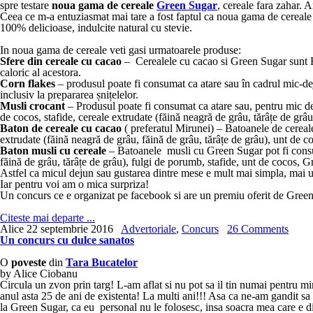
spre testare
noua gama de cereale
Green Sugar
, cereale fara zahar. 
Ceea ce m-a entuziasmat mai tare a fost faptul ca noua gama de cereal
100% delicioase, indulcite natural cu stevie.
In noua gama de cereale veti gasi urmatoarele produse:
Sfere din cereale cu cacao
– Cerealele cu cacao si Green Sugar sunt
caloric al acestora.
Corn flakes
– produsul poate fi consumat ca atare sau în cadrul mic-deju
inclusiv la prepararea șnițelelor.
Musli crocant
– Produsul poate fi consumat ca atare sau, pentru mic dej
de cocos, stafide, cereale extrudate (făină neagră de grâu, tărâțe de grâ
Baton de cereale cu cacao
( preferatul Mirunei) – Batoanele de cereal
extrudate (făină neagră de grâu, făină de grâu, tărâțe de grâu), unt de 
Baton musli cu cereale
– Batoanele musli cu Green Sugar pot fi consuma
făină de grâu, tărâțe de grâu), fulgi de porumb, stafide, unt de cocos, G
Astfel ca micul dejun sau gustarea dintre mese e mult mai simpla, mai
Iar pentru voi am o mica surpriza!
Un concurs ce e organizat pe facebook si are un premiu oferit de Green
Citeste mai departe ...
Alice
22 septembrie 2016
Advertoriale
,
Concurs
26 Comments
Un concurs cu dulce sanatos
O
poveste
din
Tara Bucatelor
by Alice Ciobanu
Circula un zvon prin targ! L-am aflat si nu pot sa il tin numai pentru 
anul asta 25 de ani de existenta! La multi ani!!! Asa ca ne-am gandit sa 
la Green Sugar, ca eu personal nu le folosesc, insa soacra mea care e dia