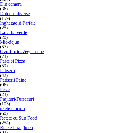
Din camara
(36)
Dulciuri diverse
(159)
Inghetate si Parfait
(25)
La iarba verde
(20)
Mic-dejun
(57)
Ovo-Lacto-Vegetariene
(73)
Paste si Pizza
(59)
Patiserii
(42)
Patiserii Paine
(96)
Peste
(23)
Prajituri-Fursecuri
(105)
retete craciun
(60)
Retete cu Sun Food
(254)
Retete fara gluten
(33)