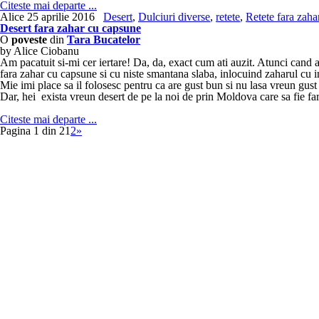
Citeste mai departe ...
Alice
25 aprilie 2016
Desert
,
Dulciuri diverse
,
retete
,
Retete fara zaha
Desert fara zahar cu capsune
O
poveste
din
Tara Bucatelor
by Alice Ciobanu
Am pacatuit si-mi cer iertare! Da, da, exact cum ati auzit. Atunci cand
fara zahar cu capsune si cu niste smantana slaba, inlocuind zaharul cu i
Mie imi place sa il folosesc pentru ca are gust bun si nu lasa vreun gust
Dar, hei exista vreun desert de pe la noi de prin Moldova care sa fie
Citeste mai departe ...
Pagina 1 din 2
1
2
»