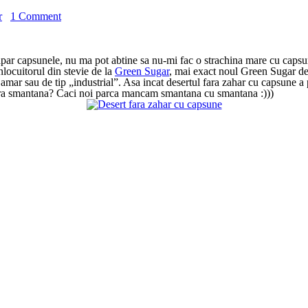
r
1 Comment
 apar capsunele, nu ma pot abtine sa nu-mi fac o strachina mare cu capsu
nlocuitorul din stevie de la
Green Sugar
, mai exact noul Green Sugar d
 amar sau de tip „industrial”. Asa incat desertul fara zahar cu capsune a
 fara smantana? Caci noi parca mancam smantana cu smantana :)))