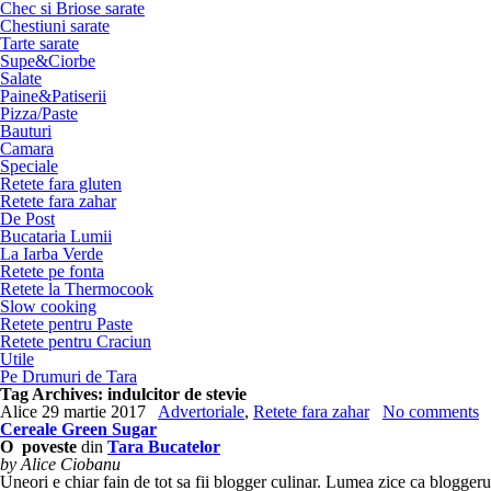
Chec si Briose sarate
Chestiuni sarate
Tarte sarate
Supe&Ciorbe
Salate
Paine&Patiserii
Pizza/Paste
Bauturi
Camara
Speciale
Retete fara gluten
Retete fara zahar
De Post
Bucataria Lumii
La Iarba Verde
Retete pe fonta
Retete la Thermocook
Slow cooking
Retete pentru Paste
Retete pentru Craciun
Utile
Pe Drumuri de Tara
Tag Archives:
indulcitor de stevie
Alice
29 martie 2017
Advertoriale
,
Retete fara zahar
No comments
Cereale Green Sugar
O poveste
din
Tara Bucatelor
by Alice Ciobanu
Uneori e chiar fain de tot sa fii blogger culinar. Lumea zice ca bloggerul 