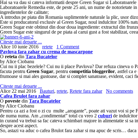
Hai sa va dau si cateva informatii despre Green Sugar si Laboratoarele R
Laboratoarele Remedia este, de peste 25 ani, un nume de notorietate in 
ingredientelor de calitate;
A introdus pe piata din Romania suplimentele naturale la plic, usor dizo
Este si producatorul exclusiv al Green Sugar, noul indulcitor 100% natura
Green Sugar este obtinut din doar doua ingrediente: extractul din frunze
Green Sugar este singurul de pe piata al carui gust a fost stabilizat, ceea
Citeste mai departe ...
Alice
10 iunie 2016
retete
1 Comment
Pavlova fara zahar cu crema de mascarpone
O
reteta
din
Tara Bucatelor
by Alice Ciobanu
Cui nu ii plac bezelele? Cui nu ii place Pavlova? Dar refuza cineva o 
facuta pentru
Green Sugar
, pentru
competitia bloggerilor
, astfel ca 
frumoase si mai ales gustoase, dar si complet sanatoase, evident, caci fi
Citeste mai departe ...
Alice
22 mai 2016
Bauturi
,
retete
,
Retete fara zahar
No comments
Cafea Brulot fara zahar
O
poveste
din
Tara Bucatelor
by Alice Ciobanu
Pentru ca azi a fost o zi cu multe „arogante”, poate ati vazut voi si 
de numa numa. Am „condimentat” totul cu vreo 2
cuburi
de indulcitor
in curand va trebui sa fac cateva schimbari majore in alimentatie si sa i
despre acest aspect.
So, astazi va aduc o cafea Brulot fara zahar si ma apuc de scris… daca 