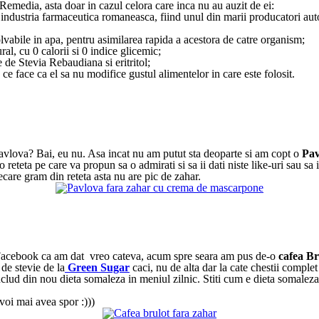
emedia, asta doar in cazul celora care inca nu au auzit de ei:
industria farmaceutica romaneasca, fiind unul din marii producatori auto
lvabile in apa, pentru asimilarea rapida a acestora de catre organism;
l, cu 0 calorii si 0 indice glicemic;
 de Stevia Rebaudiana si eritritol;
 ce face ca el sa nu modifice gustul alimentelor in care este folosit.
Pavlova? Bai, eu nu. Asa incat nu am putut sta deoparte si am copt o
Pav
e o reteta pe care va propun sa o admirati si sa ii dati niste like-uri sau s
ecare gram din reteta asta nu are pic de zahar.
pe Facebook ca am dat vreo cateva, acum spre seara am pus de-o
cafea Br
 de stevie de la
Green Sugar
caci, nu de alta dar la cate chestii comp
nclud din nou dieta somaleza in meniul zilnic. Stiti cum e dieta somaleza,
voi mai avea spor :)))