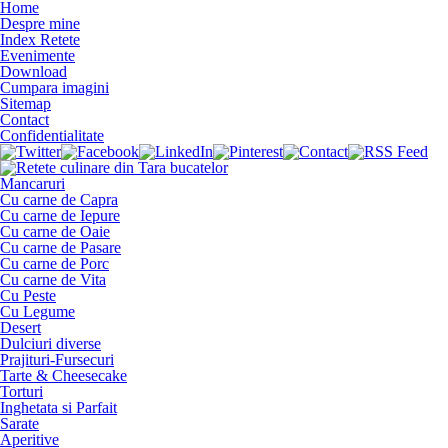
Home
Despre mine
Index Retete
Evenimente
Download
Cumpara imagini
Sitemap
Contact
Confidentialitate
Mancaruri
Cu carne de Capra
Cu carne de Iepure
Cu carne de Oaie
Cu carne de Pasare
Cu carne de Porc
Cu carne de Vita
Cu Peste
Cu Legume
Desert
Dulciuri diverse
Prajituri-Fursecuri
Tarte & Cheesecake
Torturi
Inghetata si Parfait
Sarate
Aperitive