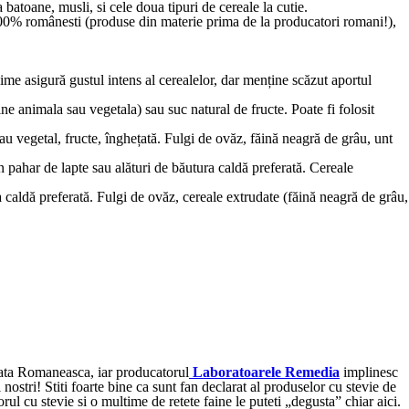
 batoane, musli, si cele doua tipuri de cereale la cutie.
0% românesti (produse din materie prima de la producatori romani!),
igură gustul intens al cerealelor, dar menține scăzut aportul
ne animala sau vegetala) sau suc natural de fructe. Poate fi folosit
u vegetal, fructe, înghețată. Fulgi de ovăz, făină neagră de grâu, unt
 pahar de lapte sau alături de băutura caldă preferată. Cereale
caldă preferată. Fulgi de ovăz, cereale extrudate (făină neagră de grâu,
piata Romaneasca, iar producatorul
Laboratoarele Remedia
implinesc
ostri! Stiti foarte bine ca sunt fan declarat al produselor cu stevie de
ul cu stevie si o multime de retete faine le puteti „degusta” chiar aici.