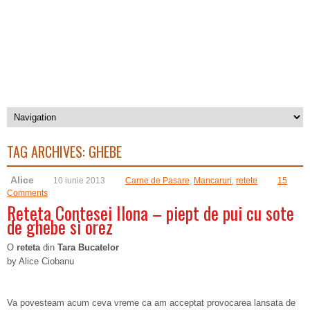
TAG ARCHIVES:
GHEBE
Alice
10 iunie 2013
Carne de Pasare
,
Mancaruri
,
retete
15
Comments
Reteta Contesei Ilona – piept de pui cu sote
de ghebe si orez
O
reteta
din
Tara Bucatelor
by Alice Ciobanu
Va povesteam acum ceva vreme ca am acceptat provocarea lansata de