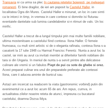
Transavia
si ca urma sa plec
In cautarea retetelor boieresti, pe meleaguri
romanesti
. Ei bine dragilor, de ieri am poposit la
Castelul Haller,
in
localitatea Ogra din Mures. Castelul Haller e minunat, un loc in care simti
ca te intorci in timp, in vremea in care contese si domnite isi fluturau
eventaiele dantelate sub lumina candelabrelor si-n ritmuri de vals. Un loc
mirific.
Castelul Haller a trecut de-a lungul timpului prin mai multe familii nobiliare,
ultima mostenitoare a castelului fiind contesa Ilona Haller. O femeie
frumoasa, cu mult simt artistic si de o eleganta rafinata, contesa Ilona s-a
casatorit la 17 iulie 1948 cu Harmat Francisc Ferentz. Nunta a avut loc la
castel, iar mirii au avut ca invitati membri ai diferitelor familii nobiliare din
tara si din Ungaria. In meniul de nunta s-a servit printre alte delicatese
culinare ale vremii si un fabulos
Piept de pui cu sote de ghebe si orez.
Acest preparat culinar era unul din preparatele preferate ale contesei
Ilona, care ii aducea aminte de bunicul sau.
Astazi am incercat sa readucem la viata (gastronomic vorbind) putin din
evenimentul ce a avut loc acum 65 de ani. Am repus, cumva, in
actualitatea zilelor noastre reteta de atunci, impreuna cu bucatarul
castelului, doamna Dozsa Iblya.