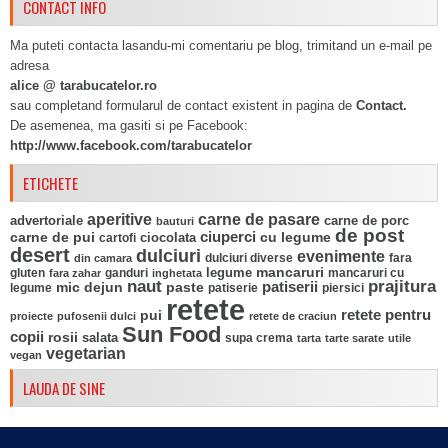
CONTACT INFO
Ma puteti contacta lasandu-mi comentariu pe blog, trimitand un e-mail pe
adresa
alice @ tarabucatelor.ro
sau completand formularul de contact existent in pagina de
Contact.
De asemenea, ma gasiti si pe Facebook:
http://www.facebook.com/tarabucatelor
ETICHETE
aperitive
carne de pasare
advertoriale
carne de porc
bauturi
de post
ciuperci
carne de pui
ciocolata
cu legume
cartofi
desert
dulciuri
evenimente
fara
din camara
dulciuri diverse
mancaruri
legume
gluten
ganduri
mancaruri cu
fara zahar
inghetata
naut
prajitura
mic dejun
paste
patiserii
legume
patiserie
piersici
retete
pui
retete pentru
proiecte
pufosenii dulci
retete de craciun
Sun Food
copii
rosii
salata
supa crema
tarta
tarte sarate
utile
vegetarian
vegan
LAUDA DE SINE