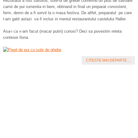
Rezultatul a fost savuros, sote-ul de ghebe conferind un plus de savoare
carnii de pui rumenita in bere, obtinand in final un preparat consistent,
ferm, demn de a fi servit la o masa festiva. De altfel, preparatul pe care
l-am gatit astazi va fi inclus in meniul restaurantului castelului Haller.
Asa-i ca v-am facut (macar putin) curiosi? Deci sa povestim reteta
contesei Ilona.
CITESTE MAI DEPARTE ...