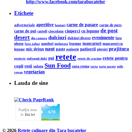
http://www.facebook.com/tarabucatelor
Etichete
aperitive
carne de pasare
advertoriale
carne de porc
bauturi
de post
ciuperci
carne de pui
cu legume
ciocolata
cartofi
desert
dulciuri
evenimente
din camara
dulciuri diverse
fara
legume
mancaruri
ganduri
mancaruri cu
gluten
fara zahar
inghetata
naut
prajitura
mic dejun
patiserii
paste
legume
patiserie
piersici
retete
retete pentru
pui
pufosenii dulci
proiecte
retete de craciun
Sun Food
copii
rosii
salata
supa crema
tarta
utile
tarte sarate
vegetarian
vegan
Lauda de sine
© 2026
Retete culinare din Tara bucatelor