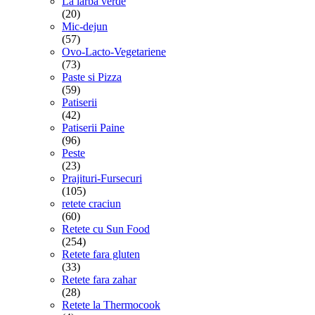
La iarba verde
(20)
Mic-dejun
(57)
Ovo-Lacto-Vegetariene
(73)
Paste si Pizza
(59)
Patiserii
(42)
Patiserii Paine
(96)
Peste
(23)
Prajituri-Fursecuri
(105)
retete craciun
(60)
Retete cu Sun Food
(254)
Retete fara gluten
(33)
Retete fara zahar
(28)
Retete la Thermocook