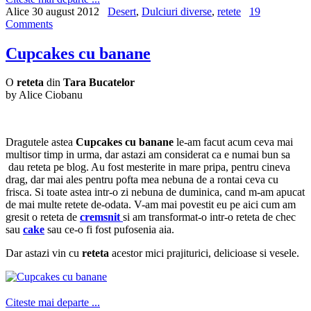
Alice
30 august 2012
Desert
,
Dulciuri diverse
,
retete
19
Comments
Cupcakes cu banane
O
reteta
din
Tara Bucatelor
by Alice Ciobanu
Dragutele astea
Cupcakes cu banane
le-am facut acum ceva mai
multisor timp in urma, dar astazi am considerat ca e numai bun sa
dau reteta pe blog. Au fost mesterite in mare pripa, pentru cineva
drag, dar mai ales pentru pofta mea nebuna de a rontai ceva cu
frisca. Si toate astea intr-o zi nebuna de duminica, cand m-am apucat
de mai multe retete de-odata. V-am mai povestit eu pe aici cum am
gresit o reteta de
cremsnit
si am transformat-o intr-o reteta de chec
sau
cake
sau ce-o fi fost pufosenia aia.
Dar astazi vin cu
reteta
acestor mici prajiturici, delicioase si vesele.
Citeste mai departe ...