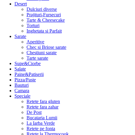
Desert
Dulciuri diverse
Prajituri-Fursecuri
Tarte & Cheesecake
Torturi
Inghetata si Parfait
Sarate
Aperitive
Chec si Briose sarate
Chestiuni sarate
Tarte sarate
Supe&Ciorbe
Salate
Paine&Patiserii
Pizza/Paste
Bauturi
Camara
Speciale
Retete fara gluten
Retete fara zahar
De Post
Bucataria Lumii
La Iarba Verde
Retete pe fonta
Retete la Thermocook