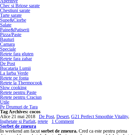
Aperitive
Chec si Briose sarate
Chestiuni sarate
Tarte sarate
Supe&Ciorbe
Salate
Paine&Patiserii
Pizza/Paste
Bauturi
Camara
Speciale
Retete fara gluten
Retete fara zahar
De Post
Bucataria Lumii
La Iarba Verde
Retete pe fonta
Retete la Thermocook
Slow cooking
Retete pentru Paste
Retete pentru Craciun
Utile
Pe Drumuri de Tara
Tag Archives:
cocos
Alice
21 mai 2018
De Post
,
Desert
,
G21 Perfect Smoothie Vitality
,
Inghetate si Parfait
,
retete
1 Comment
Sorbet de zmeura
In weekend am facut
sorbet de zmeura.
Cred ca este pentru prima