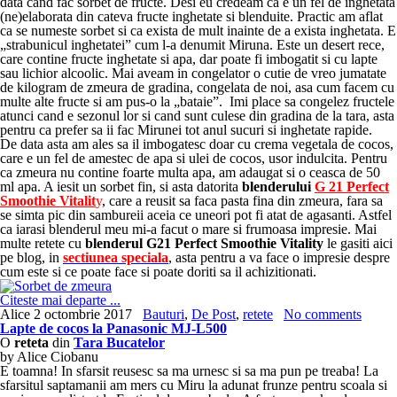
data cand fac sorbet de fructe. Desi eu credeam ca e un fel de inghetata
(ne)elaborata din cateva fructe inghetate si blenduite. Practic am aflat
ca se numeste sorbet si ca exista de mult inainte de a exista inghetata. E
„strabunicul inghetatei” cum l-a denumit Miruna. Este un desert rece,
care contine fructe inghetate si apa, dar poate fi imbogatit si cu lapte
sau lichior alcoolic. Mai aveam in congelator o cutie de vreo jumatate
de kilogram de zmeura de gradina, congelata de noi, asa cum facem cu
multe alte fructe si am pus-o la „bataie”. Imi place sa congelez fructele
atunci cand e sezonul lor si cand sunt culese din gradina de la tara, asta
pentru ca prefer sa ii fac Mirunei tot anul sucuri si inghetate rapide.
De data asta am ales sa il imbogatesc doar cu crema vegetala de cocos,
care e un fel de amestec de apa si ulei de cocos, usor indulcita. Pentru
ca zmeura nu contine foarte multa apa, am adaugat si o ceasca de 50
ml apa. A iesit un sorbet fin, si asta datorita
blenderului
G 21 Perfect
Smoothie Vitalit
y
, care a reusit sa faca pasta fina din zmeura, fara sa
se simta pic din sambureii aceia ce uneori pot fi atat de agasanti. Astfel
ca iarasi blenderul meu mi-a facut o mare si frumoasa impresie. Mai
multe retete cu
blenderul G21 Perfect Smoothie Vitality
le gasiti aici
pe blog, in
sectiunea speciala
, asta pentru a va face o impresie despre
cum este si ce poate face si poate doriti sa il achizitionati.
Citeste mai departe ...
Alice
2 octombrie 2017
Bauturi
,
De Post
,
retete
No comments
Lapte de cocos la Panasonic MJ-L500
O
reteta
din
Tara Bucatelor
by Alice Ciobanu
E toamna! In sfarsit reusesc sa ma urnesc si sa ma pun pe treaba! La
sfarsitul saptamanii am mers cu Miru la adunat frunze pentru scoala si