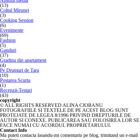
Aparitii media
(13)
Coltul Mirunei
(3)
Cooking Session
(6)
Evenimente
(69)
Fashion
(5)
Ganduri
(37)
Gradina din apartament
(4)
Pe Drumuri de Tara
(10)
Postarea Scurta
(1)
Recenzii-Testari
(43)
copyright
© ALL RIGHTS RESERVED ALINA CIOBANU
FOTOGRAFIILE SI TEXTELE DE PE ACEST BLOG SUNT
PROTEJATE DE LEGEA 8/1996 PRIVIND DREPTURILE DE
AUTOR SI CONEXE. PUBLICAREA SAU FOLOSIREA LOR SE
FACE NUMAI CU ACORDUL PROPRIETARULUI.
Contact Info
Ma puteti contacta lasandu-mi comentariu pe blog, trimitand un e-mail