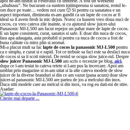
apoi ne-am distrat la Festivalul cu umbrele. A fost un weekend
„uhuhuuu”. Ne bucuram ca suntem totiimpreuna si sanatosi, restul le-
om duce pe toate… vedem noi cum 🙂 Si pentru ca sanatatea e un
aspect important, dimineata m-am gandit ca un lapte de cocos ar fi
ideal sa il avem fresh la mic dejun. Noroc ca luasem vreo doua nuci de
cocos, cu vreo cateva zile inainte, si cu ajutorul slow juicer-ului
Panasonic MJ-L500 am facut repejor un pahar mare de lapte de cocos.
E un lapte consistent, curat, sanatos si safe. E doar din nuca de cocos,
fara apa adaugata, asta probabil si pentru ca nuca de cocos a fost de
buna calitate cu miez plin si aromat.
Mi-a placut mult sa fac
lapte de cocos la panasonic MJ-L500
pentru
ca e simplu, e curat si e rapid. Tot ce trebuie sa faci este sa desfaci nuca
de cocos si sa ii scoti miezul. De restul se ocupa slow juice-rul. Despre
slow juicer Panasonic MJ-L500
am scris o recenzie pe blog,
aici
,
dupa ce l-am testat in cateva retete si l-am pus la incercare. Apoi am
umblat prin magazine si m-am uitat si la alte cateva modele de slow
juicer de la diverse branduri si din ce am vazut (pana acum) doar slow
juicer-ul panasonic MJ-L500 are partea de jos a melcului din inox.
Daca stiti modele care au melcul si din inox, va rog eu dati-mi de stire.
Asadar:
Citeste mai departe ...