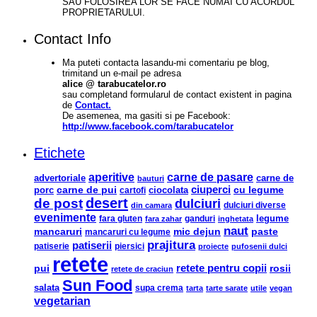
SAU FOLOSIREA LOR SE FACE NUMAI CU ACORDUL
PROPRIETARULUI.
Contact Info
Ma puteti contacta lasandu-mi comentariu pe blog,
trimitand un e-mail pe adresa
alice @ tarabucatelor.ro
sau completand formularul de contact existent in pagina
de
Contact.
De asemenea, ma gasiti si pe Facebook:
http://www.facebook.com/tarabucatelor
Etichete
aperitive
carne de pasare
advertoriale
carne de
bauturi
ciuperci
carne de pui
ciocolata
cu legume
porc
cartofi
desert
de post
dulciuri
din camara
dulciuri diverse
evenimente
legume
fara gluten
ganduri
fara zahar
inghetata
naut
mancaruri
mic dejun
paste
mancaruri cu legume
prajitura
patiserii
patiserie
piersici
proiecte
pufosenii dulci
retete
pui
retete pentru copii
rosii
retete de craciun
Sun Food
salata
supa crema
tarta
tarte sarate
utile
vegan
vegetarian