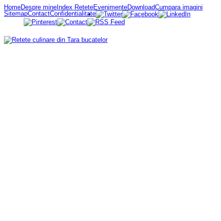
Home
Despre mine
Index Retete
Evenimente
Download
Cumpara imagini
Sitemap
Contact
Confidentialitate