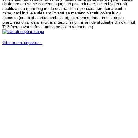
desfatare era sa ne coacem in jar, sub paie adunate, cei cativa cartofi
subtilizaţi cu mare bagare de seama. Era o perioada tare faina pentru
mine, caci in zilele alea am invatat sa mananc biscuiti obisnuiti cu
zacusca (complet aiurita combinatie), lucru transformat in mic dejun,
pranz sau chiar cina, mult mai tarziu, in primii ani de studentie din caminul
T13 (nerenovat si fara lumina pe hol in vremea aia).
Citeste mai departe ...