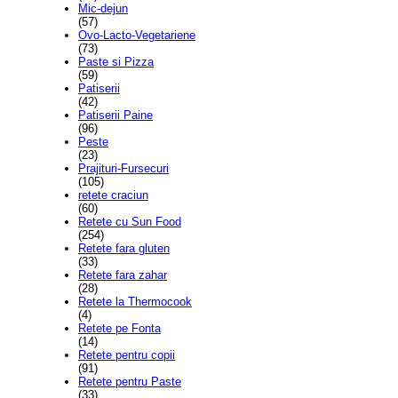
Mic-dejun
(57)
Ovo-Lacto-Vegetariene
(73)
Paste si Pizza
(59)
Patiserii
(42)
Patiserii Paine
(96)
Peste
(23)
Prajituri-Fursecuri
(105)
retete craciun
(60)
Retete cu Sun Food
(254)
Retete fara gluten
(33)
Retete fara zahar
(28)
Retete la Thermocook
(4)
Retete pe Fonta
(14)
Retete pentru copii
(91)
Retete pentru Paste
(33)