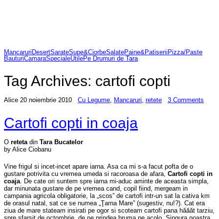
Mancaruri
Desert
Sarate
Supe&Ciorbe
Salate
Paine&Patiserii
Pizza/Paste
Bauturi
Camara
Speciale
Utile
Pe Drumuri de Tara
Tag Archives:
cartofi copti
Alice
20 noiembrie 2010
Cu Legume
,
Mancaruri
,
retete
3 Comments
Cartofi copti in coaja
O
reteta
din
Tara Bucatelor
by Alice Ciobanu
Vine frigul si incet-incet apare iarna. Asa ca mi s-a facut pofta de o
gustare potrivita cu vremea umeda si racoroasa de afara,
Cartofi copti in
coaja
. De cate ori suntem spre iarna mi-aduc aminte de aceasta simpla,
dar minunata gustare de pe vremea cand, copil fiind, mergeam in
campania agricola obligatorie, la „scos” de cartofi intr-un sat la cativa km
de orasul natal, sat ce se numea „Ţarna Mare” (sugestiv, nu!?). Cat era
ziua de mare stateam insirati pe ogor si scoteam cartofi pana hăăăt tarziu,
spre sfarsit de octombrie, de ne prindea bruma pe acolo. Singura noastra