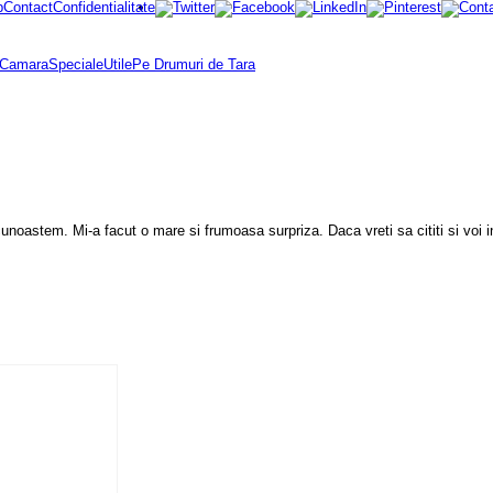
p
Contact
Confidentialitate
Camara
Speciale
Utile
Pe Drumuri de Tara
noastem. Mi-a facut o mare si frumoasa surpriza. Daca vreti sa cititi si voi in