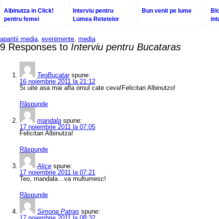
Albinutza in Click!
Interviu pentru
Bun venit pe lume
Blo
pentru femei
Lumea Retetelor
int
Bl
Co
aparitii media
,
evenimente
,
media
9 Responses to
Interviu pentru Bucataras
TeoBucatar
spune:
16 noiembrie 2011 la 21:12
Si uite asa mai afla omul cate ceva!Felicitari Albinutzo!
Răspunde
mandala
spune:
17 noiembrie 2011 la 07:05
Felicitari Albinutza!
Răspunde
Alice
spune:
17 noiembrie 2011 la 07:21
Teo, mandala…va multumesc!
Răspunde
Simona Patras
spune:
17 noiembrie 2011 la 08:32