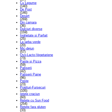
Cu Legume
(140)
De Post
(146)
Desert
(269)
Din camara
(36)
Dulciuri diverse
(159)
Inghetate si Parfait
(25)
La iarba verde
(20)
Mic-dejun
(57)
Ovo-Lacto-Vegetariene
(73)
Paste si Pizza
(59)
Patiserii
(42)
Patiserii Paine
(96)
Peste
(23)
Prajituri-Fursecuri
(105)
retete craciun
(60)
Retete cu Sun Food
(254)
Retete fara gluten
(33)