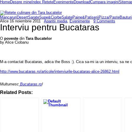
Home
Despre mine
Index Retete
Evenimente
Download
Cumpara imagini
Sitema
Mancaruri
Desert
Sarate
Supe&Ciorbe
Salate
Paine&Patiserii
Pizza/Paste
Bauturi
Alice
16 noiembrie 2011
Aparitii media
,
Evenimente
9 Comments
Interviu pentru Bucataras
O
poveste
din
Tara Bucatelor
by Alice Ciobanu
M-a contactat Bucataras, adica the Boss :). Cica sa-mi ia un interviu, sa ne cu
http://www.bucataras.ro/articole/interviurile-bucataras-alice-26862.html
Multumesc
Bucataras.ro
!
Related Posts: