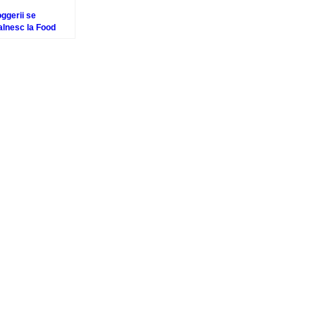
ggerii se
alnesc la Food
oggers
nference