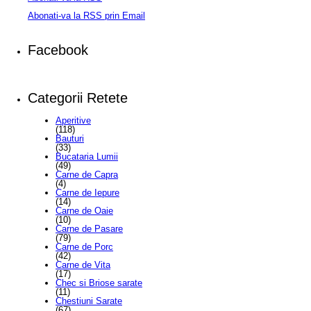
Abonati-va la RSS prin Email
Facebook
Categorii Retete
Aperitive
(118)
Bauturi
(33)
Bucataria Lumii
(49)
Carne de Capra
(4)
Carne de Iepure
(14)
Carne de Oaie
(10)
Carne de Pasare
(79)
Carne de Porc
(42)
Carne de Vita
(17)
Chec si Briose sarate
(11)
Chestiuni Sarate
(67)