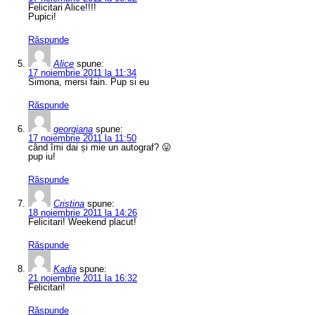
Felicitari Alice!!!!
Pupici!
Răspunde
Alice
spune:
17 noiembrie 2011 la 11:34
Simona, mersi fain. Pup si eu
Răspunde
georgiana
spune:
17 noiembrie 2011 la 11:50
când îmi dai și mie un autograf? 😛
pup iu!
Răspunde
Cristina
spune:
18 noiembrie 2011 la 14:26
Felicitari! Weekend placut!
Răspunde
Kadia
spune:
21 noiembrie 2011 la 16:32
Felicitari!
Răspunde