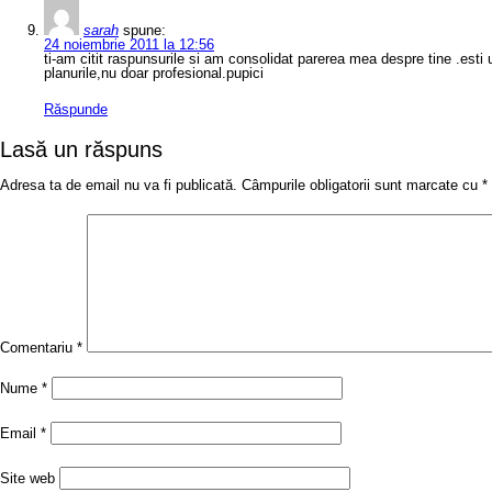
sarah
spune:
24 noiembrie 2011 la 12:56
ti-am citit raspunsurile si am consolidat parerea mea despre tine .esti
planurile,nu doar profesional.pupici
Răspunde
Lasă un răspuns
Adresa ta de email nu va fi publicată.
Câmpurile obligatorii sunt marcate cu
*
Comentariu
*
Nume
*
Email
*
Site web