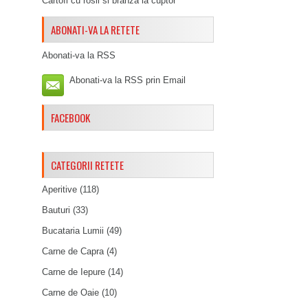
Cartofi cu rosii si branza la cuptor
ABONATI-VA LA RETETE
Abonati-va la RSS
Abonati-va la RSS prin Email
FACEBOOK
CATEGORII RETETE
Aperitive
(118)
Bauturi
(33)
Bucataria Lumii
(49)
Carne de Capra
(4)
Carne de Iepure
(14)
Carne de Oaie
(10)