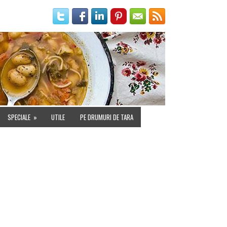
IALITATE
SPECIALE
»
UTILE
PE DRUMURI DE TARA