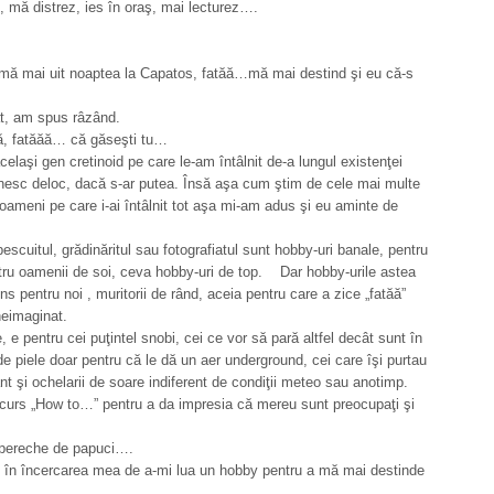
 mă distrez, ies în oraş, mai lecturez….
ă mai uit noaptea la Capatos, fatăă…mă mai destind şi eu că-s
t, am spus râzând.
ă, fatăăă… că găseşti tu…
elaşi gen cretinoid pe care le-am întâlnit de-a lungul existenţei
tâlnesc deloc, dacă s-ar putea. Însă aşa cum ştim de cele mai multe
i oameni pe care i-ai întâlnit tot aşa mi-am adus şi eu aminte de
cuitul, grădinăritul sau fotografiatul sunt hobby-uri banale, pentru
entru oamenii de soi, ceva hobby-uri de top. Dar hobby-urile astea
ns pentru noi , muritorii de rând, aceia pentru care a zice „fatăă”
neimaginat.
pentru cei puţintel snobi, cei ce vor să pară altfel decât sunt în
 piele doar pentru că le dă un aer underground, cei care îşi purtau
ânt şi ochelarii de soare indiferent de condiţii meteo sau anotimp.
n curs „How to…” pentru a da impresia că mereu sunt preocupaţi şi
o pereche de papuci….
 în încercarea mea de a-mi lua un hobby pentru a mă mai destinde