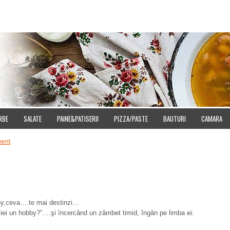
E
DOWNLOAD
CUMPARA IMAGINI
SITEMAP
CONTACT
CONFIDENT
RBE
SALATE
PAINE&PATISERII
PIZZA/PASTE
BAUTURI
CAMARA
ent
obby,ceva….te mai destinzi…
ei un hobby?”….şi încercând un zâmbet timid, îngân pe limba ei: