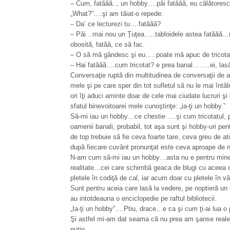
– Cum, fatăăă.., un hobby….păi fatăăă, eu călătoresc,
„What?”….şi am tăiat-o repede:
– Da’ ce lecturezi tu….fatăăă?
– Păi…mai nou un Ţuţea…..tabloidele astea fatăăă…m
obosită, fatăă, ce să fac.
– O să mă gândesc şi eu…..poate mă apuc de tricota
– Hai fatăăă….cum tricotat? e prea banal……..ei, las
Conversaţie ruptă din multitudinea de conversaţii de ac
mele şi pe care sper din tot sufletul să nu le mai în
ori îţi aduci aminte doar de cele mai ciudate lucruri ş
sfatul binevoitoarei mele cunoştinţe: „ia-ţi un hobby.”
Să-mi iau un hobby…ce chestie ….şi cum tricotatul, pes
oamenii banali, probabil, tot aşa sunt şi hobby-uri p
de top trebuie să fie ceva foarte tare, ceva greu de ati
după fiecare cuvânt pronunţat este ceva aproape de 
N-am cum să-mi iau un hobby…asta nu e pentru mine, e 
realitate…cei care schimbă geaca de blugi cu aceea de
pletele în codiţă de cal, iar acum doar cu pletele în v
Sunt pentru aceia care lasă la vedere, pe noptieră u
au intotdeauna o enciclopedie pe raftul bibliotecii.
„Ia-ţi un hobby”….Ptiu, drace…e ca şi cum ţi-ai lua 
Şi astfel mi-am dat seama că nu prea am şanse reale
puţin.