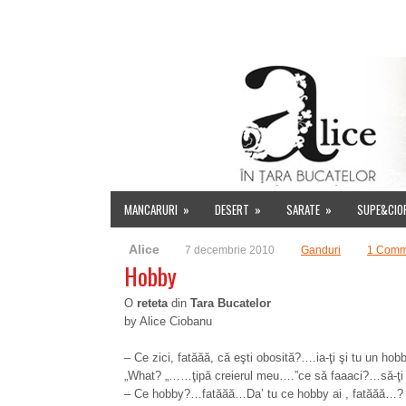
HOME
DESPRE MINE
INDEX RETETE
EVENIMENT
MANCARURI
»
DESERT
»
SARATE
»
SUPE&CIO
Alice
7 decembrie 2010
Ganduri
1 Comm
Hobby
O
reteta
din
Tara Bucatelor
by Alice Ciobanu
– Ce zici, fatăăă, că eşti obosită?….ia-ţi şi tu un h
„What? „……ţipă creierul meu….”ce să faaaci?…să-ţi i
– Ce hobby?…fatăăă…Da’ tu ce hobby ai , fatăăă…?