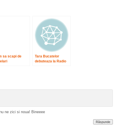
 sa scapi de
Tara Bucatelor
elari
debuteaza la Radio
Hit
 nu ne zici si noua! Bineeee
Răspunde