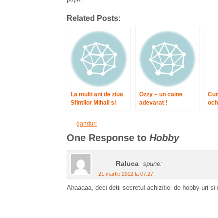
Related Posts:
La multi ani de ziua
Ozzy – un caine
Cum
Sfintilor Mihail si
adevarat !
och
Gavril
ganduri
One Response to
Hobby
Raluca
spune:
21 martie 2012 la 07:27
Ahaaaaa, deci detii secretul achizitiei de hobby-uri si