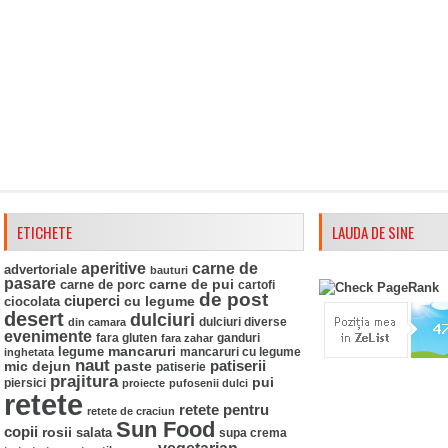
ETICHETE
LAUDA DE SINE
aperitive
carne de
advertoriale
bauturi
pasare
carne de pui
carne de porc
cartofi
de post
ciuperci
ciocolata
cu legume
desert
dulciuri
din camara
dulciuri diverse
evenimente
fara gluten
ganduri
fara zahar
mancaruri
legume
mancaruri cu legume
inghetata
naut
mic dejun
paste
patiserii
patiserie
prajitura
pui
piersici
proiecte
pufosenii dulci
retete
retete pentru
retete de craciun
Sun Food
copii
rosii
salata
supa crema