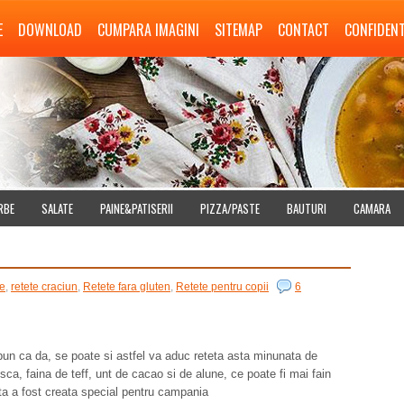
E
DOWNLOAD
CUMPARA IMAGINI
SITEMAP
CONTACT
CONFIDENT
RBE
SALATE
PAINE&PATISERII
PIZZA/PASTE
BAUTURI
CAMARA
te
,
retete craciun
,
Retete fara gluten
,
Retete pentru copii
6
un ca da, se poate si astfel va aduc reteta asta minunata de
isca, faina de teff, unt de cacao si de alune, ce poate fi mai fain
ta a fost creata special pentru campania