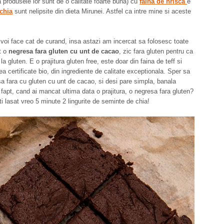
 produsele lor sunt de o calitate foarte buna) cu
faina de hrisca
e
chia
sunt nelipsite din dieta Mirunei. Astfel ca intre mine si aceste
voi face cat de curand, insa astazi am incercat sa folosesc toate
t o
negresa fara gluten cu unt de cacao
, zic fara gluten pentru ca
la gluten. E o prajitura gluten free, este doar din faina de teff si
a certificate bio, din ingrediente de calitate exceptionala. Sper sa
sa fara cu gluten cu unt de cacao, si desi pare simpla, banala
 fapt, cand ai mancat ultima data o prajitura, o negresa fara gluten?
ti lasat vreo 5 minute 2 lingurite de seminte de chia!