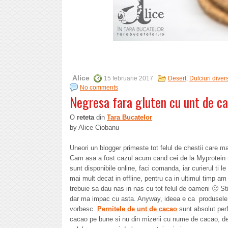
Alice
15 februarie 2017
Desert
,
Dulciuri diver
No comments
Negresa fara gluten cu unt de c
O
reteta
din
Tara Bucatelor
by Alice Ciobanu
Uneori un blogger primeste tot felul de chestii care 
Cam asa a fost cazul acum cand cei de la Myprotein 
sunt disponibile online, faci comanda, iar curierul ti l
mai mult decat in offline, pentru ca in ultimul timp a
trebuie sa dau nas in nas cu tot felul de oameni 🙂 St
dar ma impac cu asta. Anyway, ideea e ca produsele p
vorbesc.
Pernitele de unt de cacao
sunt absolut per
cacao pe bune si nu din mizerii cu nume de cacao, d