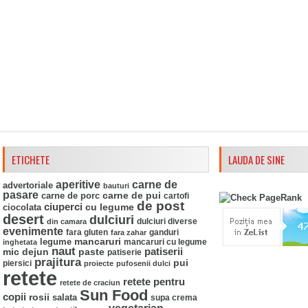
ETICHETE
LAUDA DE SINE
aperitive
carne de
advertoriale
bauturi
pasare
carne de pui
carne de porc
cartofi
de post
ciuperci
ciocolata
cu legume
desert
dulciuri
din camara
dulciuri diverse
evenimente
fara gluten
ganduri
fara zahar
mancaruri
legume
mancaruri cu legume
inghetata
naut
mic dejun
paste
patiserii
patiserie
prajitura
pui
piersici
proiecte
pufosenii dulci
retete
retete pentru
retete de craciun
Sun Food
copii
rosii
salata
supa crema