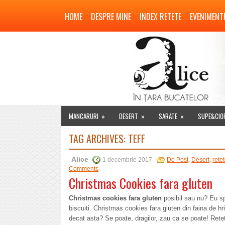
HOME
DESPRE MINE
INDEX RETETE
EVENIMENT
MANCARURI
»
DESERT
»
SARATE
»
SUPE&CIO
TAG ARCHIVES:
TEFF
Alice
1 decembrie 2017
De Post
,
Desert
,
rete
Comments
Christmas Cookies fara gluten
Christmas cookies fara gluten
posibil sau nu? Eu sp
biscuiti. Christmas cookies fara gluten din faina de hr
decat asta? Se poate, dragilor, zau ca se poate! Rete