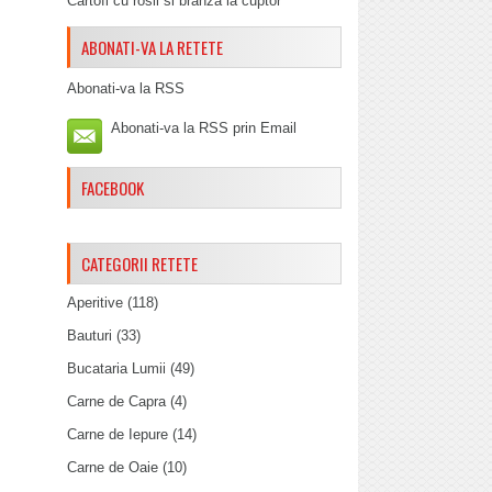
Cartofi cu rosii si branza la cuptor
ABONATI-VA LA RETETE
Abonati-va la RSS
Abonati-va la RSS prin Email
FACEBOOK
CATEGORII RETETE
Aperitive
(118)
Bauturi
(33)
Bucataria Lumii
(49)
Carne de Capra
(4)
Carne de Iepure
(14)
Carne de Oaie
(10)