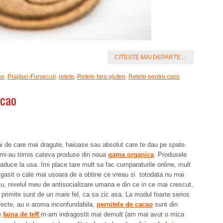
CITESTE MAI DEPARTE ...
se
,
Prajituri-Fursecuri
,
retete
,
Retete fara gluten
,
Retete pentru copii
acao
mai de care mai dragute, haioase sau absolut care te dau pe spate.
mi-au trimis cateva produse din noua
gama organica
. Produsele
e aduce la usa. Imi place tare mult sa fac cumparaturile online, mult
m gasit o cale mai usoara de a obtine ce vreau si totodata nu mai
iu, nivelul meu de antisocializare umana e din ce in ce mai crescut,
rimite sunt de un mare fel, ca sa zic asa. La modul foarte serios
fecte, au o aroma inconfundabila,
pernitele de cacao
sunt din
e
faina de teff
m-am indragostit mai demult (am mai avut o mica