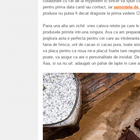
colaborare cu cei de la myprotein si sincer va spun ca
pentru prima data cand iau contact, iar
semintele de 
produse nu putea fi decat dragoste la prima vedere 🙂
Pana una alta am ochit vreo cateva retete pe care le 
produsele primite intr-una singura. Asa ca am prepara
prajitura asta e perfecta pentru cei care au intoleranta 
faina de hrisca, unt de cacao si cacao pura, toate aste
va placa pentru ca noua ne-a placut foarte tare negre
poate, va asigur ca are o personalitate de invidiat. De
Aaa, si sa nu uit: adaugati un pahar de lapte in care a