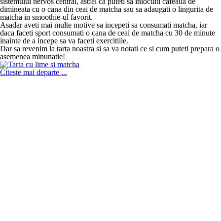
sistemului nervos central, astfel ca puteti sa inlocuiti cafeaua de
dimineata cu o cana din ceai de matcha sau sa adaugati o lingurita de
matcha in smoothie-ul favorit.
Asadar aveti mai multe motive sa incepeti sa consumati matcha, iar
daca faceti sport consumati o cana de ceai de matcha cu 30 de minute
inainte de a incepe sa va faceti exercitiile.
Dar sa revenim la tarta noastra si sa va notati ce si cum puteti prepara o
asemenea minunatie!
Citeste mai departe ...