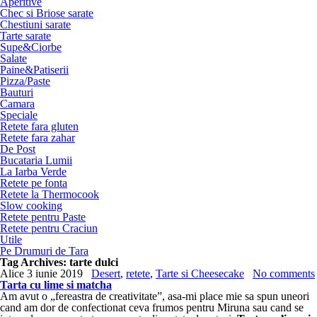
Aperitive
Chec si Briose sarate
Chestiuni sarate
Tarte sarate
Supe&Ciorbe
Salate
Paine&Patiserii
Pizza/Paste
Bauturi
Camara
Speciale
Retete fara gluten
Retete fara zahar
De Post
Bucataria Lumii
La Iarba Verde
Retete pe fonta
Retete la Thermocook
Slow cooking
Retete pentru Paste
Retete pentru Craciun
Utile
Pe Drumuri de Tara
Tag Archives:
tarte dulci
Alice
3 iunie 2019
Desert
,
retete
,
Tarte si Cheesecake
No comments
Tarta cu lime si matcha
Am avut o „fereastra de creativitate”, asa-mi place mie sa spun uneori
cand am dor de confectionat ceva frumos pentru Miruna sau cand se