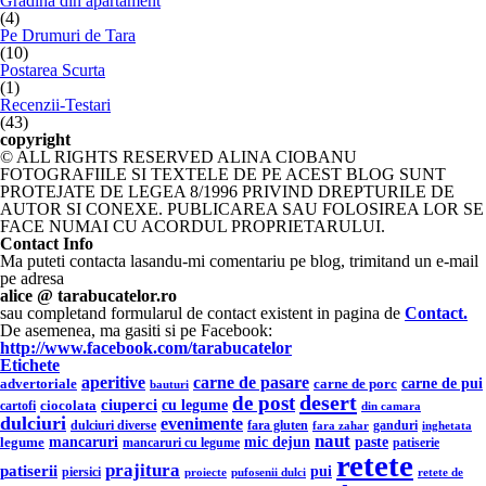
Gradina din apartament
(4)
Pe Drumuri de Tara
(10)
Postarea Scurta
(1)
Recenzii-Testari
(43)
copyright
© ALL RIGHTS RESERVED ALINA CIOBANU
FOTOGRAFIILE SI TEXTELE DE PE ACEST BLOG SUNT
PROTEJATE DE LEGEA 8/1996 PRIVIND DREPTURILE DE
AUTOR SI CONEXE. PUBLICAREA SAU FOLOSIREA LOR SE
FACE NUMAI CU ACORDUL PROPRIETARULUI.
Contact Info
Ma puteti contacta lasandu-mi comentariu pe blog, trimitand un e-mail
pe adresa
alice @ tarabucatelor.ro
sau completand formularul de contact existent in pagina de
Contact.
De asemenea, ma gasiti si pe Facebook:
http://www.facebook.com/tarabucatelor
Etichete
aperitive
carne de pasare
carne de pui
advertoriale
carne de porc
bauturi
desert
de post
ciuperci
cu legume
ciocolata
cartofi
din camara
dulciuri
evenimente
ganduri
dulciuri diverse
fara gluten
fara zahar
inghetata
naut
mic dejun
legume
mancaruri
paste
mancaruri cu legume
patiserie
retete
prajitura
patiserii
pui
piersici
pufosenii dulci
proiecte
retete de