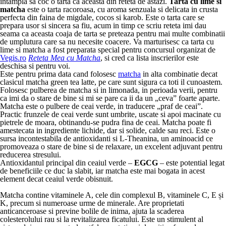
intampla sa coc o tarta ca aceasta din reteta de astazi.
Tarta cu lime si
matcha
este o tarta racoroasa, cu aroma senzuala si delicata in crusta
perfecta din faina de migdale, cocos si karob. Este o tarta care se
prepara usor si sincera sa fiu, acum in timp ce scriu reteta imi dau
seama ca aceasta coaja de tarta se preteaza pentru mai multe combinatii
de umplutura care sa nu necesite coacere. Va marturisesc ca tarta cu
lime si matcha a fost preparata special pentru concursul organizat de
Vegis.ro
Reteta Mea cu Matcha
, si cred ca lista inscrierilor este
deschisa si pentru voi.
Este pentru prima data cand folosesc
matcha
in alta combinatie decat
clasicul matcha green tea latte, pe care sunt sigura ca toti il cunoastem.
Folosesc pulberea de matcha si in limonada, in perioada verii, pentru
ca imi da o stare de bine si mi se pare ca ii da un „ceva” foarte aparte.
Matcha este o pulbere de ceai verde, in traducere „praf de ceai”.
Practic frunzele de ceai verde sunt umbrite, uscate si apoi macinate cu
pietrele de moara, obtinandu-se pudra fina de ceai. Matcha poate fi
amestecata in ingrediente lichide, dar si solide, calde sau reci. Este o
sursa incontestabila de antioxidanti si L-Theanina, un aminoacid ce
promoveaza o stare de bine si de relaxare, un excelent adjuvant pentru
reducerea stresului.
Antioxidantul principal din ceaiul verde –
EGCG
– este potential legat
de beneficiile ce duc la slabit, iar matcha este mai bogata in acest
element decat ceaiul verde obisnuit.
Matcha contine vitaminele A, cele din complexul B, vitaminele C, E și
K, precum si numeroase urme de minerale. Are proprietati
anticanceroase si previne bolile de inima, ajuta la scaderea
colesterolului rau si la revitalizarea ficatului. Este un stimulent al