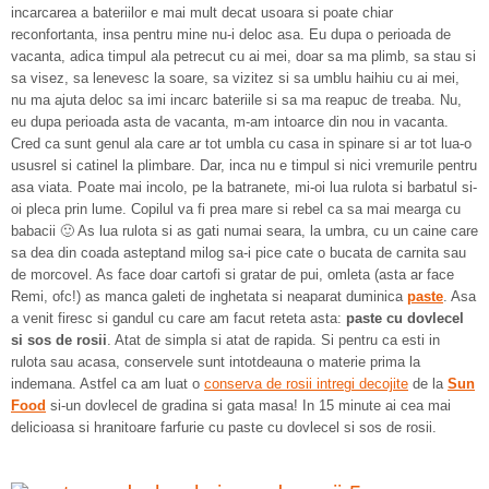
incarcarea a bateriilor e mai mult decat usoara si poate chiar
reconfortanta, insa pentru mine nu-i deloc asa. Eu dupa o perioada de
vacanta, adica timpul ala petrecut cu ai mei, doar sa ma plimb, sa stau si
sa visez, sa lenevesc la soare, sa vizitez si sa umblu haihiu cu ai mei,
nu ma ajuta deloc sa imi incarc bateriile si sa ma reapuc de treaba. Nu,
eu dupa perioada asta de vacanta, m-am intoarce din nou in vacanta.
Cred ca sunt genul ala care ar tot umbla cu casa in spinare si ar tot lua-o
ususrel si catinel la plimbare. Dar, inca nu e timpul si nici vremurile pentru
asa viata. Poate mai incolo, pe la batranete, mi-oi lua rulota si barbatul si-
oi pleca prin lume. Copilul va fi prea mare si rebel ca sa mai mearga cu
babacii 🙂 As lua rulota si as gati numai seara, la umbra, cu un caine care
sa dea din coada asteptand milog sa-i pice cate o bucata de carnita sau
de morcovel. As face doar cartofi si gratar de pui, omleta (asta ar face
Remi, ofc!) as manca galeti de inghetata si neaparat duminica
paste
. Asa
a venit firesc si gandul cu care am facut reteta asta:
paste cu dovlecel
si sos de rosii
. Atat de simpla si atat de rapida. Si pentru ca esti in
rulota sau acasa, conservele sunt intotdeauna o materie prima la
indemana. Astfel ca am luat o
conserva de rosii intregi decojite
de la
Sun
Food
si-un dovlecel de gradina si gata masa! In 15 minute ai cea mai
delicioasa si hranitoare farfurie cu paste cu dovlecel si sos de rosii.