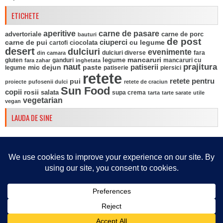
ETICHETE
aperitive
carne de pasare
advertoriale
carne de porc
bauturi
de post
ciuperci
carne de pui
ciocolata
cu legume
cartofi
desert
dulciuri
evenimente
fara
din camara
dulciuri diverse
mancaruri
legume
gluten
ganduri
mancaruri cu
fara zahar
inghetata
naut
prajitura
mic dejun
paste
patiserii
legume
patiserie
piersici
retete
pui
retete pentru
proiecte
pufosenii dulci
retete de craciun
Sun Food
copii
rosii
salata
supa crema
tarta
tarte sarate
utile
vegetarian
vegan
LAUDA DE SINE
© 2026
Retete culinare din Tara bucatelor