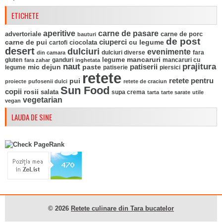
ETICHETE
aperitive
carne de pasare
advertoriale
carne de porc
bauturi
de post
ciuperci
carne de pui
ciocolata
cu legume
cartofi
desert
dulciuri
evenimente
fara
din camara
dulciuri diverse
mancaruri
legume
gluten
ganduri
mancaruri cu
fara zahar
inghetata
naut
prajitura
mic dejun
paste
patiserii
legume
patiserie
piersici
retete
pui
retete pentru
proiecte
pufosenii dulci
retete de craciun
Sun Food
copii
rosii
salata
supa crema
tarta
tarte sarate
utile
vegetarian
vegan
LAUDA DE SINE
© 2026
Retete culinare din Tara bucatelor