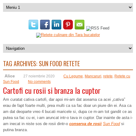
TAG ARCHIVES:
SUN FOOD RETETE
Alice
27 noiembrie 2020
Cu Legume
,
Mancaruri
,
retete
,
Retete cu
Sun Food
No comments
Cartofi cu rosii si branza la cuptor
Am curatat cativa cartofi, dar apoi mi-am dat aseama ca acei „cativa”
erau de fapt foarte multi, prea multi ca sa fac doar un piure din ei. Asa ca
am dat deoparte vreo 4 bucati maricele si, dupa ce m-am tot gandit ce as
putea sa fac cu ei, i-am aruncat intr-o tava in cuptor. Dar inainte de asta i-
am inecat in niste sos de rosii dintr-o
conserva de rosii
Sun Food
si
putina branza.