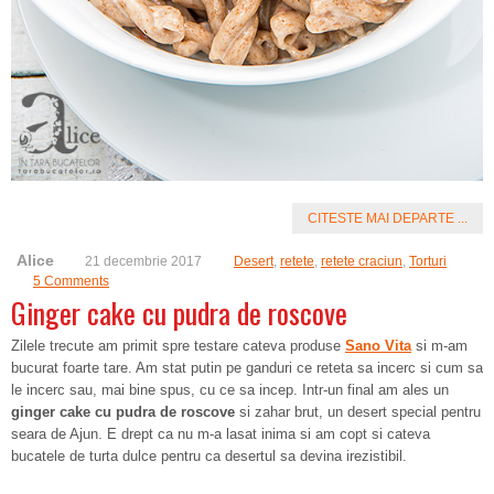
CITESTE MAI DEPARTE ...
Alice
21 decembrie 2017
Desert
,
retete
,
retete craciun
,
Torturi
5 Comments
Ginger cake cu pudra de roscove
Zilele trecute am primit spre testare cateva produse
Sano Vita
si m-am
bucurat foarte tare. Am stat putin pe ganduri ce reteta sa incerc si cum sa
le incerc sau, mai bine spus, cu ce sa incep. Intr-un final am ales un
ginger cake cu pudra de roscove
si zahar brut, un desert special pentru
seara de Ajun. E drept ca nu m-a lasat inima si am copt si cateva
bucatele de turta dulce pentru ca desertul sa devina irezistibil.