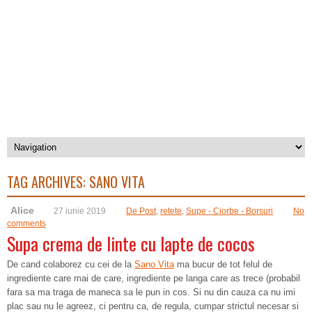
TAG ARCHIVES:
SANO VITA
Alice
27 iunie 2019
De Post
,
retete
,
Supe - Ciorbe - Borsuri
No
comments
Supa crema de linte cu lapte de cocos
De cand colaborez cu cei de la
Sano Vita
ma bucur de tot felul de
ingrediente care mai de care, ingrediente pe langa care as trece (probabil
fara sa ma traga de maneca sa le pun in cos. Si nu din cauza ca nu imi
plac sau nu le agreez, ci pentru ca, de regula, cumpar strictul necesar si