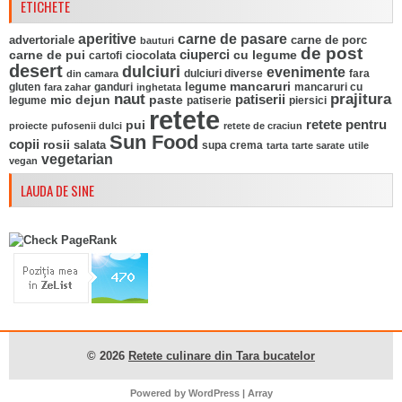
ETICHETE
aperitive
carne de pasare
advertoriale
carne de porc
bauturi
de post
ciuperci
carne de pui
ciocolata
cu legume
cartofi
desert
dulciuri
evenimente
fara
din camara
dulciuri diverse
mancaruri
legume
gluten
ganduri
mancaruri cu
fara zahar
inghetata
naut
prajitura
mic dejun
paste
patiserii
legume
patiserie
piersici
retete
pui
retete pentru
proiecte
pufosenii dulci
retete de craciun
Sun Food
copii
rosii
salata
supa crema
tarta
tarte sarate
utile
vegetarian
vegan
LAUDA DE SINE
© 2026
Retete culinare din Tara bucatelor
Powered by
WordPress
| Array