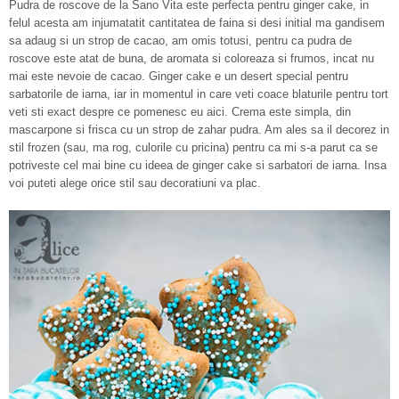
Pudra de roscove de la Sano Vita este perfecta pentru ginger cake, in
felul acesta am injumatatit cantitatea de faina si desi initial ma gandisem
sa adaug si un strop de cacao, am omis totusi, pentru ca pudra de
roscove este atat de buna, de aromata si coloreaza si frumos, incat nu
mai este nevoie de cacao. Ginger cake e un desert special pentru
sarbatorile de iarna, iar in momentul in care veti coace blaturile pentru tort
veti sti exact despre ce pomenesc eu aici. Crema este simpla, din
mascarpone si frisca cu un strop de zahar pudra. Am ales sa il decorez in
stil frozen (sau, ma rog, culorile cu pricina) pentru ca mi s-a parut ca se
potriveste cel mai bine cu ideea de ginger cake si sarbatori de iarna. Insa
voi puteti alege orice stil sau decoratiuni va plac.