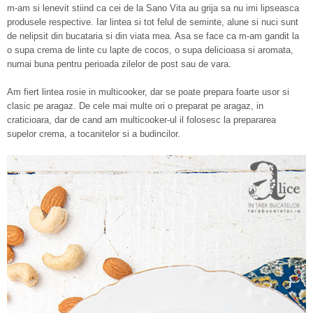
m-am si lenevit stiind ca cei de la Sano Vita au grija sa nu imi lipseasca
produsele respective. Iar lintea si tot felul de seminte, alune si nuci sunt
de nelipsit din bucataria si din viata mea. Asa se face ca m-am gandit la
o supa crema de linte cu lapte de cocos, o supa delicioasa si aromata,
numai buna pentru perioada zilelor de post sau de vara.
Am fiert lintea rosie in multicooker, dar se poate prepara foarte usor si
clasic pe aragaz. De cele mai multe ori o preparat pe aragaz, in
craticioara, dar de cand am multicooker-ul il folosesc la prepararea
supelor crema, a tocanitelor si a budincilor.