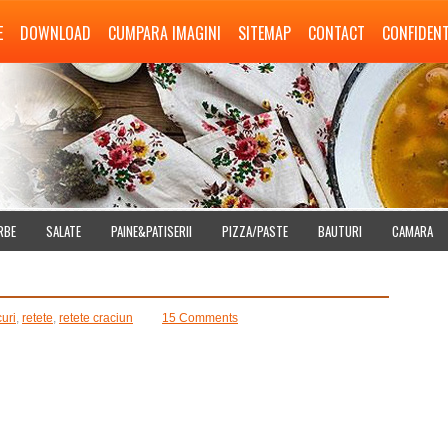
E
DOWNLOAD
CUMPARA IMAGINI
SITEMAP
CONTACT
CONFIDENT
RBE
SALATE
PAINE&PATISERII
PIZZA/PASTE
BAUTURI
CAMARA
curi
,
retete
,
retete craciun
15 Comments