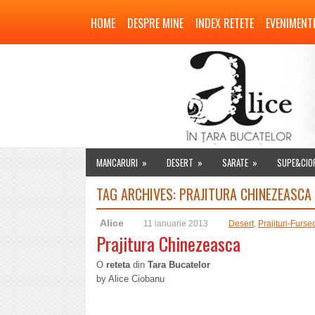
HOME
DESPRE MINE
INDEX RETETE
EVENIMENT
MANCARURI
»
DESERT
»
SARATE
»
SUPE&CIO
TAG ARCHIVES:
PRAJITURA CHINEZEASCA
Alice
11 ianuarie 2013
Desert
,
Prajituri-Furse
Prajitura Chinezeasca
O
reteta
din
Tara Bucatelor
by Alice Ciobanu