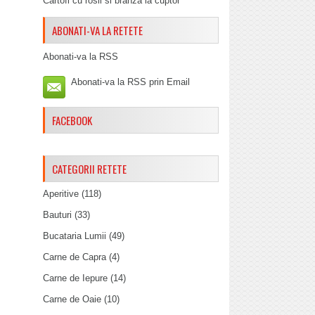
Cartofi cu rosii si branza la cuptor
ABONATI-VA LA RETETE
Abonati-va la RSS
Abonati-va la RSS prin Email
FACEBOOK
CATEGORII RETETE
Aperitive
(118)
Bauturi
(33)
Bucataria Lumii
(49)
Carne de Capra
(4)
Carne de Iepure
(14)
Carne de Oaie
(10)