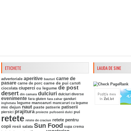
ETICHETE
LAUDA DE SINE
aperitive
carne de
advertoriale
bauturi
pasare
carne de pui
carne de porc
cartofi
de post
ciuperci
ciocolata
cu legume
desert
dulciuri
din camara
dulciuri diverse
evenimente
fara gluten
ganduri
fara zahar
mancaruri
legume
mancaruri cu legume
inghetata
naut
mic dejun
paste
patiserii
patiserie
prajitura
pui
piersici
proiecte
pufosenii dulci
retete
retete pentru
retete de craciun
Sun Food
copii
rosii
salata
supa crema