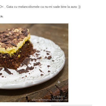
 :D< . Gata cu melancolismele ca nu-mi sade bine la aura :))
ca.