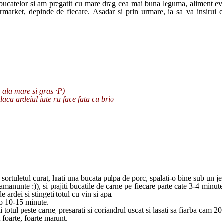
 bucatelor si am pregatit cu mare drag cea mai buna leguma, aliment e
market, depinde de fiecare. Asadar si prin urmare, ia sa va insirui eu
n ala mare si gras :P)
 daca ardeiul iute nu face fata cu brio
ortuletul curat, luati una bucata pulpa de porc, spalati-o bine sub un jet ra
 amanunte :)), si prajiti bucatile de carne pe fiecare parte cate 3-4 minut
 ardei si stingeti totul cu vin si apa.
reo 10-15 minute.
ugati totul peste carne, presarati si coriandrul uscat si lasati sa fiarba c
t foarte, foarte marunt.