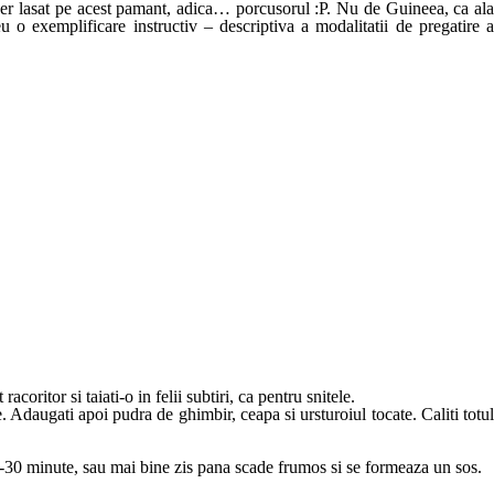
ver lasat pe acest pamant, adica… porcusorul :P. Nu de Guineea, ca ala
 o exemplificare instructiv – descriptiva a modalitatii de pregatire a
coritor si taiati-o in felii subtiri, ca pentru snitele.
e. Adaugati apoi pudra de ghimbir, ceapa si ursturoiul tocate. Caliti totul
am 20-30 minute, sau mai bine zis pana scade frumos si se formeaza un sos.