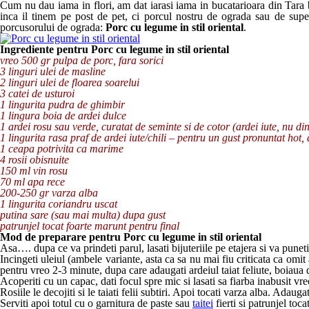
Cum nu dau iama in flori, am dat iarasi iama in bucatarioara din Tara
inca il tinem pe post de pet, ci porcul nostru de ograda sau de super
porcusorului de ograda:
Porc cu legume in stil oriental
.
I
ngrediente pentru Porc cu legume in stil oriental
vreo 500 gr pulpa de porc, fara sorici
3 linguri ulei de masline
2 linguri ulei de floarea soarelui
3 catei de usturoi
1 lingurita pudra de ghimbir
1 lingura boia de ardei dulce
1 ardei rosu sau verde, curatat de seminte si de cotor (ardei iute, nu di
1 lingurita rasa praf de ardei iute/chili – pentru un gust pronuntat hot,
1 ceapa potrivita ca marime
4 rosii obisnuite
150 ml vin rosu
70 ml apa rece
200-250 gr varza alba
1 lingurita coriandru uscat
putina sare (sau mai multa) dupa gust
patrunjel tocat foarte marunt pentru final
Mod de preparare pentru Porc cu legume in stil oriental
Asa…. dupa ce va prindeti parul, lasati bijuteriile pe etajera si va puneti s
Incingeti uleiul (ambele variante, asta ca sa nu mai fiu criticata ca omit
pentru vreo 2-3 minute, dupa care adaugati ardeiul taiat feliute, boiaua de
Acoperiti cu un capac, dati focul spre mic si lasati sa fiarba inabusit v
Rosiile le decojiti si le taiati felii subtiri. Apoi tocati varza alba. Ada
Serviti apoi totul cu o garnitura de paste sau
taitei
fierti si patrunjel toca