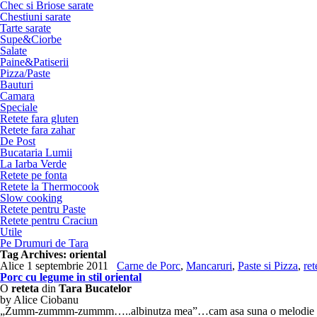
Chec si Briose sarate
Chestiuni sarate
Tarte sarate
Supe&Ciorbe
Salate
Paine&Patiserii
Pizza/Paste
Bauturi
Camara
Speciale
Retete fara gluten
Retete fara zahar
De Post
Bucataria Lumii
La Iarba Verde
Retete pe fonta
Retete la Thermocook
Slow cooking
Retete pentru Paste
Retete pentru Craciun
Utile
Pe Drumuri de Tara
Tag Archives:
oriental
Alice
1 septembrie 2011
Carne de Porc
,
Mancaruri
,
Paste si Pizza
,
ret
Porc cu legume in stil oriental
O
reteta
din
Tara Bucatelor
by Alice Ciobanu
„Zumm-zummm-zummm…..albinutza mea”…cam asa suna o melodie pentru