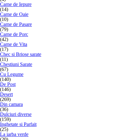
Carne de Iepure
(14)
Carne de Oaie
(10)
Carne de Pasare
(79)
Carne de Porc
(42)
Carne de Vita
(17)
Chec si Briose sarate
(11)
Chestiuni Sarate
(67)
Cu Legume
(140)
De Post
(146)
Desert
(269)
Din camara
(36)
Dulciuri diverse
(159)
Inghetate si Parfait
(25)
La iarba verde
(20)