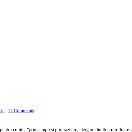
ete
17 Comments
 copii…”prin campii si prin razoare, alergam din floare-n-floare