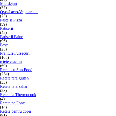
Mic-dejun
(57)
Ovo-Lacto-Vegetariene
(73)
Paste si Pizza
(59)
Patiserii
(42)
Patiserii Paine
(96)
Peste
(23)
Prajituri-Fursecuri
(105)
retete craciun
(60)
Retete cu Sun Food
(254)
Retete fara gluten
(33)
Retete fara zahar
(28)
Retete la Thermocook
(4)
Retete pe Fonta
(14)
Retete pentru copii
(91)