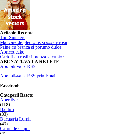
Articole Recente
Tort Snickers
Mancare de pleurotus si sos de rosii
Paine cu branza si porumb dulce
Apricot cake
Cartofi cu rosii si branza la cuptor
ABONATI-VA LA RETETE
Abonati-va la RSS
Abonati-va la RSS prin Email
Facebook
Categorii Retete
Aperitive
(118)
Bauturi
(33)
Bucataria Lumii
(49)
Carne de Capra
(4)