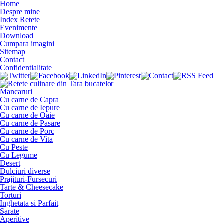
Home
Despre mine
Index Retete
Evenimente
Download
Cumpara imagini
Sitemap
Contact
Confidentialitate
Mancaruri
Cu carne de Capra
Cu carne de Iepure
Cu carne de Oaie
Cu carne de Pasare
Cu carne de Porc
Cu carne de Vita
Cu Peste
Cu Legume
Desert
Dulciuri diverse
Prajituri-Fursecuri
Tarte & Cheesecake
Torturi
Inghetata si Parfait
Sarate
Aperitive