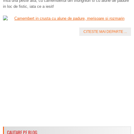
Insa una peste alta, cu camembertul din triunghiuri si cu alune de padure
in loc de fistic, iata ce a iesit!
CITESTE MAI DEPARTE ...
CAUTARE PE BLOG