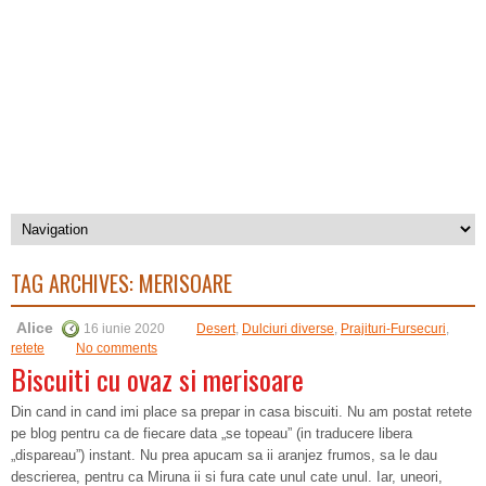
TAG ARCHIVES:
MERISOARE
Alice
16 iunie 2020
Desert
,
Dulciuri diverse
,
Prajituri-Fursecuri
,
retete
No comments
Biscuiti cu ovaz si merisoare
Din cand in cand imi place sa prepar in casa biscuiti. Nu am postat retete
pe blog pentru ca de fiecare data „se topeau” (in traducere libera
„dispareau”) instant. Nu prea apucam sa ii aranjez frumos, sa le dau
descrierea, pentru ca Miruna ii si fura cate unul cate unul. Iar, uneori,