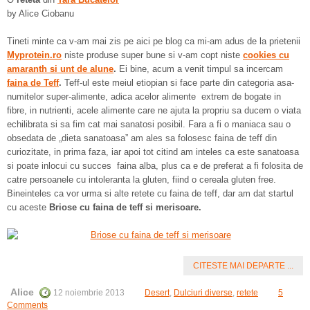
by Alice Ciobanu
Tineti minte ca v-am mai zis pe aici pe blog ca mi-am adus de la prietenii
Myprotein.ro
niste produse super bune si v-am copt niste
cookies cu
amaranth si unt de alune
.
Ei bine, acum a venit timpul sa incercam
faina de Teff
.
Teff-ul este meiul etiopian si face parte din categoria asa-
numitelor super-alimente, adica acelor alimente extrem de bogate in
fibre, in nutrienti, acele alimente care ne ajuta la propriu sa ducem o viata
echilibrata si sa fim cat mai sanatosi posibil. Fara a fi o maniaca sau o
obsedata de „dieta sanatoasa” am ales sa folosesc faina de teff din
curiozitate, in prima faza, iar apoi tot citind am inteles ca este sanatoasa
si poate inlocui cu succes faina alba, plus ca e de preferat a fi folosita de
catre persoanele cu intoleranta la gluten, fiind o cereala gluten free.
Bineinteles ca vor urma si alte retete cu faina de teff, dar am dat startul
cu aceste
Briose cu faina de teff si merisoare.
CITESTE MAI DEPARTE ...
Alice
12 noiembrie 2013
Desert
,
Dulciuri diverse
,
retete
5
Comments