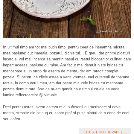
In ultimul timp am tot mai putin timp pentru ceea ce inseamna micuta
mea pasiune: cucinareala, pozatul, dichisitul… E greu, dar printre picaturi
incerc si voi mai incerca sa mentin pasul cu restul bloggerilor culinari care
impart aceeasi pasiune cu mine. Am facut mai demult niste briose cu
meriosoare si un strop de esenta de menta, dar am ratacit complet
pozele. Si pentru ca zilele astea a venit vremea unei curatenii de toamna
tarzie, in computerul meu, am dat peste micutele briose cu meriosare
pozate demult tare. Asa ca m-am gandit ca e timpul ca ele sa vada
lumina reflectoarelor 🙂 virtuale.
Deci pentru astazi avem cateva mici pufosenii cu merisoare si ceva
menta, stropite din belsug cu zahar praf si puse alaturi de o cana de ceai
sau cafea…
CITESTE MAI DEPARTE ...