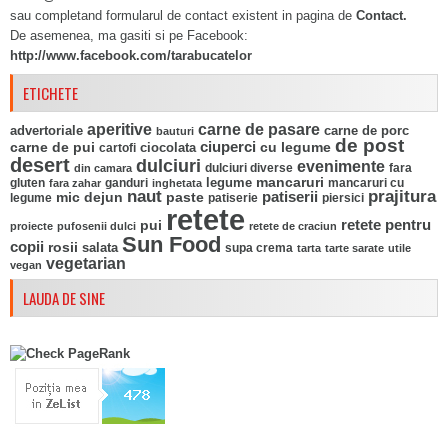
sau completand formularul de contact existent in pagina de
Contact.
De asemenea, ma gasiti si pe Facebook:
http://www.facebook.com/tarabucatelor
ETICHETE
aperitive
carne de pasare
advertoriale
carne de porc
bauturi
de post
ciuperci
carne de pui
ciocolata
cu legume
cartofi
desert
dulciuri
evenimente
fara
din camara
dulciuri diverse
mancaruri
legume
gluten
ganduri
mancaruri cu
fara zahar
inghetata
naut
prajitura
mic dejun
paste
patiserii
legume
patiserie
piersici
retete
pui
retete pentru
proiecte
pufosenii dulci
retete de craciun
Sun Food
copii
rosii
salata
supa crema
tarta
tarte sarate
utile
vegetarian
vegan
LAUDA DE SINE