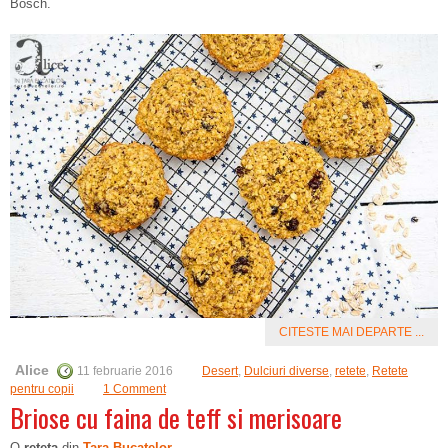
Bosch.
CITESTE MAI DEPARTE ...
Alice
11 februarie 2016
Desert
,
Dulciuri diverse
,
retete
,
Retete
pentru copii
1 Comment
Briose cu faina de teff si merisoare
O
reteta
din
Tara Bucatelor