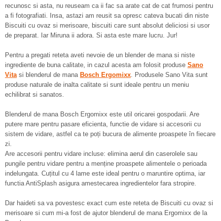
recunosc si asta, nu reuseam ca ii fac sa arate cat de cat frumosi pentru
a fi fotografiati. Insa, astazi am reusit sa opresc cateva bucati din niste
Biscuiti cu ovaz si merisoare, biscuiti care sunt absolut deliciosi si usor
de preparat. Iar Miruna ii adora. Si asta este mare lucru. Jur!
Pentru a pregati reteta aveti nevoie de un blender de mana si niste
ingrediente de buna calitate, in cazul acesta am folosit produse
Sano
Vita
si blenderul de mana
Bosch Ergomixx
. Produsele Sano Vita sunt
produse naturale de inalta calitate si sunt ideale pentru un meniu
echilibrat si sanatos.
Blenderul de mana Bosch Ergomixx este util oricarei gospodarii. Are
putere mare pentru pasare eficienta, functie de vidare si accesorii cu
sistem de vidare, astfel ca te poți bucura de alimente proaspete în fiecare
zi.
Are accesorii pentru vidare incluse: elimina aerul din caserolele sau
pungile pentru vidare pentru a menține proaspete alimentele o perioada
indelungata. Cuțitul cu 4 lame este ideal pentru o maruntire optima, iar
functia AntiSplash asigura amestecarea ingredientelor fara stropire.
Dar haideti sa va povestesc exact cum este reteta de Biscuiti cu ovaz si
merisoare si cum mi-a fost de ajutor blenderul de mana Ergomixx de la