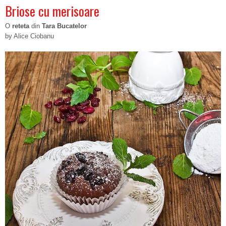
Briose cu merisoare
O
reteta
din
Tara Bucatelor
by Alice Ciobanu