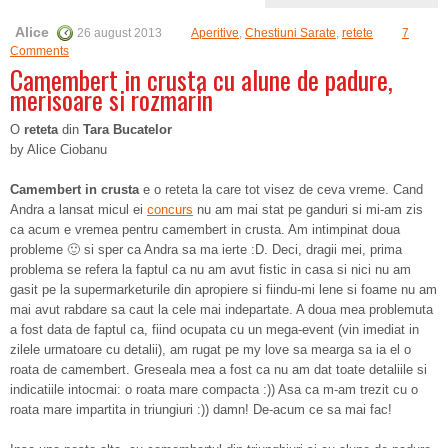
Alice
26 august 2013
Aperitive
,
Chestiuni Sarate
,
retete
7
Comments
Camembert in crusta cu alune de padure,
merisoare si rozmarin
O
reteta
din
Tara Bucatelor
by Alice Ciobanu
Camembert in crusta
e o reteta la care tot visez de ceva vreme. Cand
Andra a lansat micul ei
concurs
nu am mai stat pe ganduri si mi-am zis
ca acum e vremea pentru camembert in crusta. Am intimpinat doua
probleme 🙂 si sper ca Andra sa ma ierte :D. Deci, dragii mei, prima
problema se refera la faptul ca nu am avut fistic in casa si nici nu am
gasit pe la supermarketurile din apropiere si fiindu-mi lene si foame nu am
mai avut rabdare sa caut la cele mai indepartate. A doua mea problemuta
a fost data de faptul ca, fiind ocupata cu un mega-event (vin imediat in
zilele urmatoare cu detalii), am rugat pe my love sa mearga sa ia el o
roata de camembert. Greseala mea a fost ca nu am dat toate detaliile si
indicatiile intocmai: o roata mare compacta :)) Asa ca m-am trezit cu o
roata mare impartita in triungiuri :)) damn! De-acum ce sa mai fac!