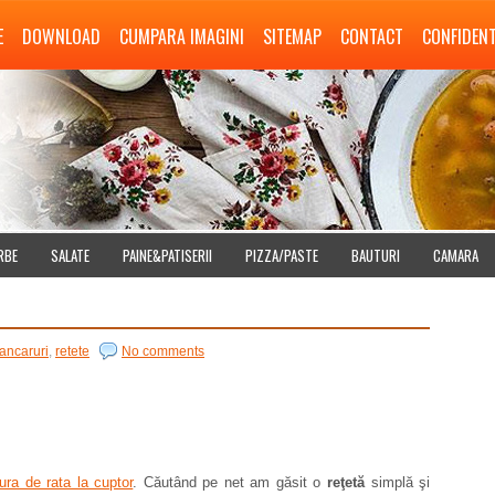
E
DOWNLOAD
CUMPARA IMAGINI
SITEMAP
CONTACT
CONFIDENT
RBE
SALATE
PAINE&PATISERII
PIZZA/PASTE
BAUTURI
CAMARA
ancaruri
,
retete
No comments
tura de rata la cuptor
. Căutând pe net am găsit o
reţetă
simplă şi