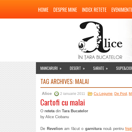
HOME
DESPRE MINE
INDEX RETETE
EVENIMENT
MANCARURI
»
DESERT
»
SARATE
»
SUPE&CIO
TAG ARCHIVES:
MALAI
Alice
2 ianuarie 2011
Cu Legume
,
De Post
,
M
Cartofi cu malai
O
reteta
din
Tara Bucatelor
by Alice Ciobanu
De
Revelion
am făcut o
garnitura
nouă pentru
frip