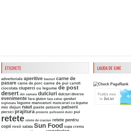
ETICHETE
LAUDA DE SINE
aperitive
carne de
advertoriale
bauturi
pasare
carne de pui
carne de porc
cartofi
de post
ciuperci
ciocolata
cu legume
desert
dulciuri
din camara
dulciuri diverse
evenimente
fara gluten
ganduri
fara zahar
mancaruri
legume
mancaruri cu legume
inghetata
naut
mic dejun
paste
patiserii
patiserie
prajitura
pui
piersici
proiecte
pufosenii dulci
retete
retete pentru
retete de craciun
Sun Food
copii
rosii
salata
supa crema