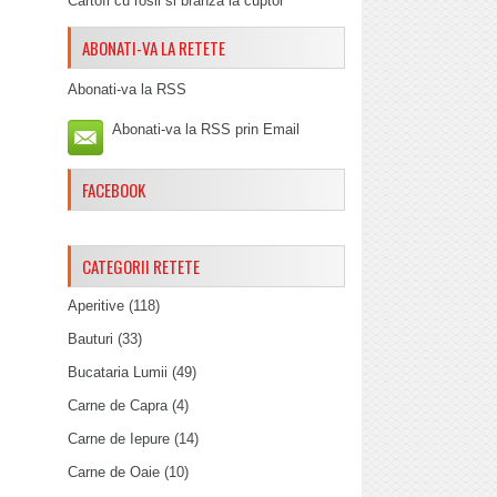
Cartofi cu rosii si branza la cuptor
ABONATI-VA LA RETETE
Abonati-va la RSS
Abonati-va la RSS prin Email
FACEBOOK
CATEGORII RETETE
Aperitive
(118)
Bauturi
(33)
Bucataria Lumii
(49)
Carne de Capra
(4)
Carne de Iepure
(14)
Carne de Oaie
(10)