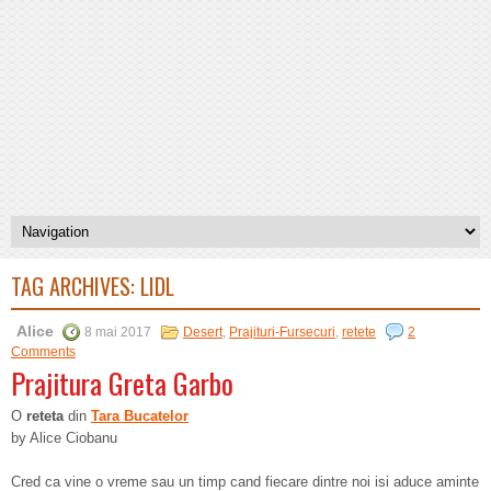
TAG ARCHIVES:
LIDL
Alice
8 mai 2017
Desert
,
Prajituri-Fursecuri
,
retete
2
Comments
Prajitura Greta Garbo
O
reteta
din
Tara Bucatelor
by Alice Ciobanu
Cred ca vine o vreme sau un timp cand fiecare dintre noi isi aduce aminte