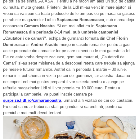
pe toti sa se simta „ACASA”. Pentru a ne racori am ales un suc de catina
cu multa, multa gheata. Prietenii de la Lidl mi-au venit in mare ajutor, si
vreau sa va spun ca toate produsele de le-am pus eu pe masa se gasesc
pe rafurile magazinelor Lidl in
Saptamana Romaneasca
, sub marca deja
consacrata
Camara Noastra
. Si am mai aflat ca in
Saptamana
Romaneasca din perioada 8-14 mai, sub umbrela campaniei
„Cautatorii de camari”
, echipa de gurmanzi formata din
Chef Florin
Dumitrescu
si
Andrei Aradits
merge in casele romanilor pentru a gasi
acele preparate din camarilor lor pe care nimeni nu le mai gateste la fel .
Fie ca este vorba despre zacusca, gem sau muraturi, „Cautatorii de
Camari” si-au setat misiunea de a descoperi reteta care trebuie sa ajunga
pe mesele tuturor romanilor. Astfel ca in perioada 1 martie – 30 iunie,
romanii ii pot chema in vizita pe cei doi gurmanzi, iar acestia daca au
descoperit cel mai gustos preparat il vor selecta pentru a ajunge pe
rafturile magazinelor Lidl si il vor premia cu 10.000 euro. Pentru a
participa la campanie, va puteti inscrie camara pe
surprize.lidl.ro/camaranoastra
, urmand a fi vizitati de cei doi cautatori.
Eu cred ca nu ar trebui sa stati pe ganduri si sa profitati, pentru ca
premiul e mai mult decat tentant.