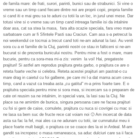
de famila mare: de frati, surori, parinti, bunici sau de strabunici. Si vine o
vreme sau un timp cand fiecare dintre noi are proprii copii, propria familie
si cand iti e mai greu sa te aduni cu totii la un loc, in jurul unei mese. Dar
totusi vine si o vreme sau un timp cand intreaga familie isi da intalnire
doar asa, cat sa stea la masa, fara alta ocazie speciala, fara vreo mare
sarbatoare cum ar fi Sfintele Pasti sau Craciun. Cam asa s-a petrecut la
noi weekendul ce tocmai a trecut cand toti ne-am adunat la Iasi. Au venit
sora cu a ei familie de la Cluj, parintii nostri ce stau in falticeni si ne-am
bucurat si de prezenta bunicului nostru. Pentru mine a fost o mare, mare
bucurie, pentru ca sora-mea mi-a zis: venim la voi! Hai, pregateste
prajituri! Si astfel am reprodus prajitura greta garbo, o prajitura ce are o
reteta foarte veche si celebra. Reteta acestei prajituri am pastrat-o cu
mare drag in caietul cu foi galbene, pe care mi l-a dat mama acum ceva
timp, cand a vazut ca treaba asta „cu gatitul” m-a prins foarte tare. E o
prajitutra speciala pentru mine si sora mea, si incercam sa o preparam de
cate ori reusim sa ne intalnim, in special vara, la Iasi sau la Cluj. Ne
place sa ne amintim de bunica, singura persoana care ne facea prajituri
cu foi si gem de caise, cornulete, prajitura cu nuca si covrigei cu mac si
ne lasa sa bem suc de fructe rece cat voiam noi 🙂 Am incercat de data
asta sa fac la fel, mai ales ca ne adunam cu totii, iar cumnatului meu ii
place foarte mult baigli, o prajitura ce se coace des la ei in Ardeal. M-am
gandit sa incropesc o masa romaneasca, sa aduc dulciuri care sa ii faca