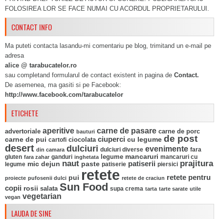
FOLOSIREA LOR SE FACE NUMAI CU ACORDUL PROPRIETARULUI.
CONTACT INFO
Ma puteti contacta lasandu-mi comentariu pe blog, trimitand un e-mail pe
adresa
alice @ tarabucatelor.ro
sau completand formularul de contact existent in pagina de
Contact.
De asemenea, ma gasiti si pe Facebook:
http://www.facebook.com/tarabucatelor
ETICHETE
aperitive
carne de pasare
advertoriale
carne de porc
bauturi
de post
ciuperci
carne de pui
ciocolata
cu legume
cartofi
desert
dulciuri
evenimente
fara
din camara
dulciuri diverse
mancaruri
legume
gluten
ganduri
mancaruri cu
fara zahar
inghetata
naut
prajitura
mic dejun
paste
patiserii
legume
patiserie
piersici
retete
pui
retete pentru
proiecte
pufosenii dulci
retete de craciun
Sun Food
copii
rosii
salata
supa crema
tarta
tarte sarate
utile
vegetarian
vegan
LAUDA DE SINE