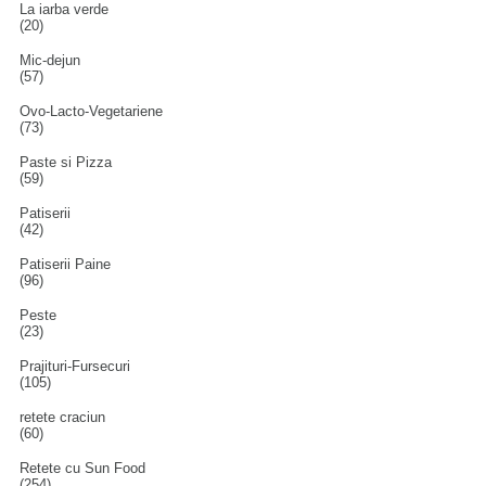
La iarba verde
(20)
Mic-dejun
(57)
Ovo-Lacto-Vegetariene
(73)
Paste si Pizza
(59)
Patiserii
(42)
Patiserii Paine
(96)
Peste
(23)
Prajituri-Fursecuri
(105)
retete craciun
(60)
Retete cu Sun Food
(254)