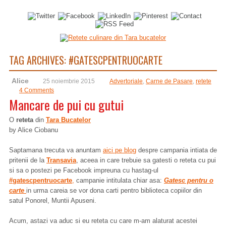
TAG ARCHIVES:
#GATESCPENTRUOCARTE
Alice
25 noiembrie 2015
Advertoriale
,
Carne de Pasare
,
retete
4 Comments
Mancare de pui cu gutui
O
reteta
din
Tara Bucatelor
by Alice Ciobanu
Saptamana trecuta va anuntam
aici pe blog
despre campania intiata de
pritenii de la
Transavia
, aceea in care trebuie sa gatesti o reteta cu pui
si sa o postezi pe Facebook impreuna cu hastag-ul
#gatescpentruocarte
,
campanie intitulata chiar asa:
Gatesc pentru o
carte
in urma careia se vor dona carti pentro biblioteca copiilor din
satul Ponorel, Muntii Apuseni.
Acum, astazi va aduc si eu reteta cu care m-am alaturat acestei