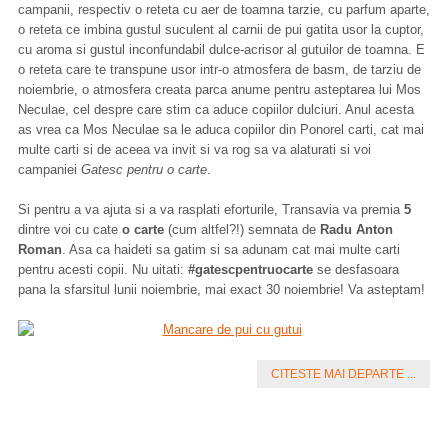
campanii, respectiv o reteta cu aer de toamna tarzie, cu parfum aparte,
o reteta ce imbina gustul suculent al carnii de pui gatita usor la cuptor,
cu aroma si gustul inconfundabil dulce-acrisor al gutuilor de toamna. E
o reteta care te transpune usor intr-o atmosfera de basm, de tarziu de
noiembrie, o atmosfera creata parca anume pentru asteptarea lui Mos
Neculae, cel despre care stim ca aduce copiilor dulciuri. Anul acesta
as vrea ca Mos Neculae sa le aduca copiilor din Ponorel carti, cat mai
multe carti si de aceea va invit si va rog sa va alaturati si voi
campaniei
Gatesc pentru o carte
.
Si pentru a va ajuta si a va rasplati eforturile, Transavia va premia
5
dintre voi cu cate
o carte
(cum altfel?!) semnata de
Radu Anton
Roman
. Asa ca haideti sa gatim si sa adunam cat mai multe carti
pentru acesti copii. Nu uitati:
#gatescpentruocarte
se desfasoara
pana la sfarsitul lunii noiembrie, mai exact 30 noiembrie! Va asteptam!
CITESTE MAI DEPARTE ...