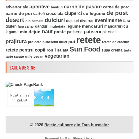
aperitive
carne de pasare
advertoriale
carne de porc
bauturi
de post
ciuperci
carne de pui
ciocolata
cu legume
cartofi
desert
dulciuri
evenimente
fara
din camara
dulciuri diverse
mancaruri
legume
gluten
ganduri
mancaruri cu
fara zahar
inghetata
naut
mic dejun
paste
patiserii
legume
patiserie
piersici
retete
prajitura
pui
proiecte
pufosenii dulci
retete de craciun
Sun Food
retete pentru copii
rosii
salata
supa crema
tarta
vegetarian
tarte sarate
utile
vegan
LAUDA DE SINE
© 2026
Retete culinare din Tara bucatelor
Powered by
WordPress
| Array