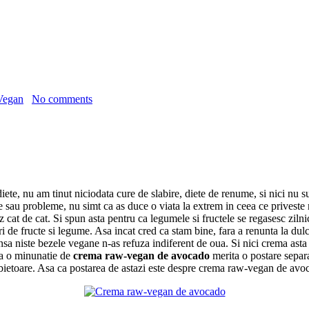
Vegan
No comments
diete, nu am tinut niciodata cure de slabire, diete de renume, si nici nu
te sau probleme, nu simt ca as duce o viata la extrem in ceea ce privest
cat de cat. Si spun asta pentru ca legumele si fructele se regasesc zilnic i
ri de fructe si legume. Asa incat cred ca stam bine, fara a renunta la dul
nsa niste bezele vegane n-as refuza indiferent de oua. Si nici crema ast
sa o minunatie de
crema raw-vegan de avocado
merita o postare separ
bietoare. Asa ca postarea de astazi este despre crema raw-vegan de avoc