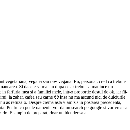
 sunt vegetariana, vegana sau raw vegana. Eu, personal, cred ca trebuie
e mancarea. Si daca e sa ma iau dupa ce ar trebui sa manince un
n farfuria mea si a familiei mele, intr-o proportie destul de ok, iar fii-
cirui, la zahar, cafea sau carne 🙂 Insa nu ma ascund nici de dulciurile
a nu as refuza-o. Despre crema asta v-am zis in postarea precedenta,
ata. Pentru ca poate oamenii vor da un search pe google si vor vrea sa
ado. E simplu de preparat, doar un blender sa ai.