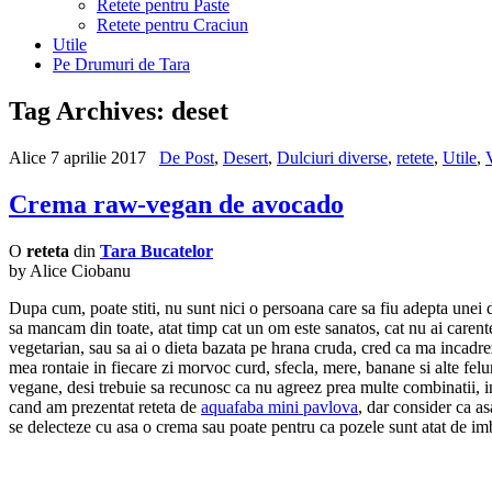
Retete pentru Paste
Retete pentru Craciun
Utile
Pe Drumuri de Tara
Tag Archives:
deset
Alice
7 aprilie 2017
De Post
,
Desert
,
Dulciuri diverse
,
retete
,
Utile
,
Crema raw-vegan de avocado
O
reteta
din
Tara Bucatelor
by Alice Ciobanu
Dupa cum, poate stiti, nu sunt nici o persoana care sa fiu adepta unei 
sa mancam din toate, atat timp cat un om este sanatos, cat nu ai caren
vegetarian, sau sa ai o dieta bazata pe hrana cruda, cred ca ma incadrez 
mea rontaie in fiecare zi morvoc curd, sfecla, mere, banane si alte felu
vegane, desi trebuie sa recunosc ca nu agreez prea multe combinatii, i
cand am prezentat reteta de
aquafaba mini pavlova
, dar consider ca a
se delecteze cu asa o crema sau poate pentru ca pozele sunt atat de im