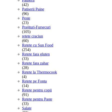
Patiserii
(42)
Patiserii Paine
(96)
Peste
(23)
Prajituri-Fursecuri
(105)
retete craciun
(60)
Retete cu Sun Food
(254)
Retete fara gluten
(33)
Retete fara zahar
(28)
Retete la Thermocook
(4)
Retete pe Fonta
(14)
Retete pentru copii
(91)
Retete pentru Paste
(33)
Salate