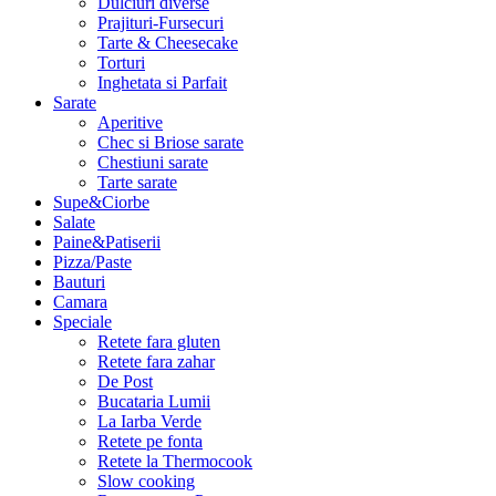
Dulciuri diverse
Prajituri-Fursecuri
Tarte & Cheesecake
Torturi
Inghetata si Parfait
Sarate
Aperitive
Chec si Briose sarate
Chestiuni sarate
Tarte sarate
Supe&Ciorbe
Salate
Paine&Patiserii
Pizza/Paste
Bauturi
Camara
Speciale
Retete fara gluten
Retete fara zahar
De Post
Bucataria Lumii
La Iarba Verde
Retete pe fonta
Retete la Thermocook
Slow cooking