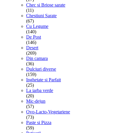
Chec si Briose sarate
(11)
Chestiuni Sarate
(67)
Cu Legume
(140)
De Post
(146)
Desert
(269)
Din camara
(36)
Dulciuri diverse
(159)
Inghetate si Parfait
(25)
La iarba verde
(20)
Mic-dejun
(57)
Ovo-Lacto-Vegetariene
(73)
Paste si Pizza
(59)