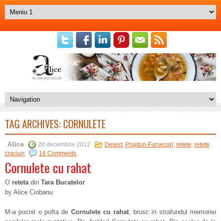
TAG ARCHIVES:
CORNULETE
Alice
20 decembrie 2012
Desert
,
Prajituri-Fursecuri
,
retete
,
retete
craciun
16 Comments
Cornulete cu rahat
O
reteta
din
Tara Bucatelor
by Alice Ciobanu
M-a pocnit o pofta de
Cornulete cu rahat
, brusc in strafundul memoriei