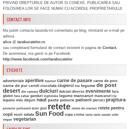
PRIVIND DREPTURILE DE AUTOR SI CONEXE. PUBLICAREA SAU
FOLOSIREA LOR SE FACE NUMAI CU ACORDUL PROPRIETARULUI.
CONTACT INFO
Ma puteti contacta lasandu-mi comentariu pe blog, trimitand un e-mail pe
adresa
alice @ tarabucatelor.ro
sau completand formularul de contact existent in pagina de
Contact.
De asemenea, ma gasiti si pe Facebook:
http://www.facebook.com/tarabucatelor
ETICHETE
aperitive
carne de pasare
advertoriale
carne de porc
bauturi
de post
ciuperci
carne de pui
ciocolata
cu legume
cartofi
desert
dulciuri
evenimente
fara
din camara
dulciuri diverse
mancaruri
legume
gluten
ganduri
mancaruri cu
fara zahar
inghetata
naut
prajitura
mic dejun
paste
patiserii
legume
patiserie
piersici
retete
pui
retete pentru
proiecte
pufosenii dulci
retete de craciun
Sun Food
copii
rosii
salata
supa crema
tarta
tarte sarate
utile
vegetarian
vegan