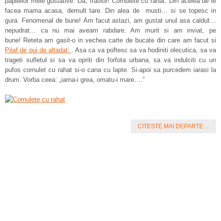
papilelor mele gustative. Da, fratilor! Cornulete cu rahat. Din acelea de le
facea mama acasa, demult tare. Din alea de musti… si se topesc in
gura. Fenomenal de bune! Am facut astazi, am gustat unul asa caldut…
nepudrat… ca nu mai aveam rabdare. Am murit si am inviat, pe
bune! Reteta am gasit-o in vechea carte de bucate din care am facut si
Pilaf de pui de altadat’
. Asa ca va poftesc sa va hodiniti olecutica, sa va
trageti sufletul si sa va opriti din forfota urbana, sa va indulciti cu un
pufos cornulet cu rahat si-o cana cu lapte. Si-apoi sa purcedem iarasi la
drum. Vorba ceea: „iarna-i grea, omatu-i mare….”
CITESTE MAI DEPARTE ...