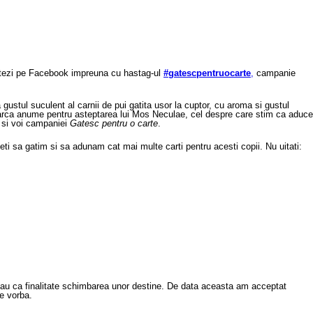
postezi pe Facebook impreuna cu hastag-ul
#gatescpentruocarte
,
campanie
ustul suculent al carnii de pui gatita usor la cuptor, cu aroma si gustul
 parca anume pentru asteptarea lui Mos Neculae, cel despre care stim ca aduce
i si voi campaniei
Gatesc pentru o carte
.
eti sa gatim si sa adunam cat mai multe carti pentru acesti copii. Nu uitati:
care au ca finalitate schimbarea unor destine. De data aceasta am acceptat
e vorba.