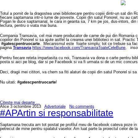
Totul a pornit de la dragostea unei bibliotecare pentru copiii dintr-un sat di
fiecare saptamana intr-o lume de poveste. Copiii din satul Ponorel, nu au carti
Pogan le duce saptamanal, le cara in geanta sa, 7 km pe jos, dus-intors, din 
lectura, pentru o viata mai buna.
Compania Transavia, cel mai mare producator de carne de pui din Romania ce 
copiilor din Ponorel si sa ajute astfel la crearea unei biblioteci in sat. Practi
#gatescpentruocarte
. Mecanismul este foarte simplu: tot ce trebuie sa faci 
pagina
Transavia
https://www.facebook.com/TransaviaToateCeleBune,
insot
Pentru fiecare reteta impartasita cu noi, Transavia va dona o carte pentru bibl
posta si aici pe blog, dar si pe Facebook si va fi urmata si de un mic concurs
Deci, dragii mei cititori, va chem sa fiti alaturi de copii din satul Ponorel si
Nu uitati:
#gatescpentruocarte
!
Citeste mai departe ...
Alice
3 octombrie 2013
Advertoriale
No comments
#APArtin si responsabilitate
Saptamana trecuta am tot postat pe profilul meu de facebook cateva poze in care 
petrecut de mine pentru spalatul vaselor. Am luat parte la proiectul celor de l