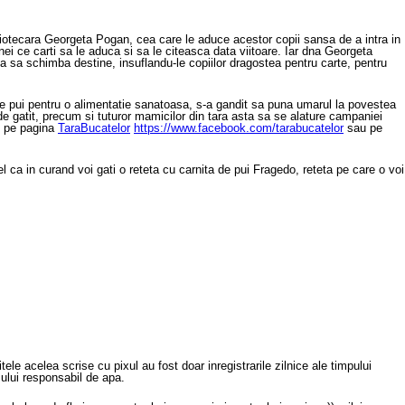
bliotecara Georgeta Pogan, cea care le aduce acestor copii sansa de a intra in
ei ce carti sa le aduca si sa le citeasca data viitoare. Iar dna Georgeta
a sa schimba destine, insuflandu-le copiilor dragostea pentru carte, pentru
e pui pentru o alimentatie sanatoasa, s-a gandit sa puna umarul la povestea
ti de gatit, precum si tuturor mamicilor din tara asta sa se alature campaniei
zi pe pagina
TaraBucatelor
https://www.facebook.com/tarabucatelor
sau pe
 ca in curand voi gati o reteta cu carnita de pui Fragedo, reteta pe care o voi
le acelea scrise cu pixul au fost doar inregistrarile zilnice ale timpului
lui responsabil de apa.