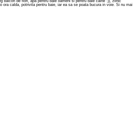
balcon de flori, apa pentru baie oameni si pentru baie caine :)), zilnic
ora calda, potrivita pentru baie, iar ea sa se poata bucura in voie. Si nu mai