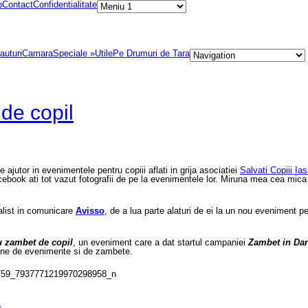
p
Contact
Confidentialitate
auturi
Camara
Speciale
»
Utile
Pe Drumuri de Tara
de copil
ajutor in evenimentele pentru copiii aflati in grija asociatiei
Salvati Copiii Ias
cebook ati tot vazut fotografii de pe la evenimentele lor. Miruna mea cea mica e
alist in comunicare
Avisso
, de a lua parte alaturi de ei la un nou eveniment 
 zambet de copil
, un eveniment care a dat startul campaniei
Zambet in Dar
line de evenimente si de zambete.
s