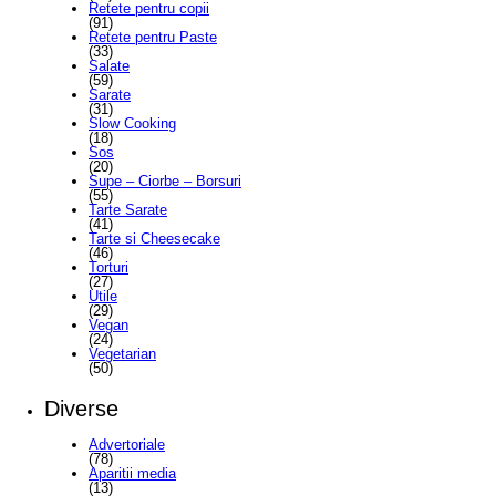
Retete pentru copii
(91)
Retete pentru Paste
(33)
Salate
(59)
Sarate
(31)
Slow Cooking
(18)
Sos
(20)
Supe – Ciorbe – Borsuri
(55)
Tarte Sarate
(41)
Tarte si Cheesecake
(46)
Torturi
(27)
Utile
(29)
Vegan
(24)
Vegetarian
(50)
Diverse
Advertoriale
(78)
Aparitii media
(13)