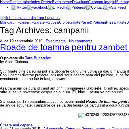
Home
Despre mine
Index Retete
Evenimente
Download
Cumpara imagini
Sitema
Mancaruri
»
Desert
»
Sarate
»
Supe&Ciorbe
Salate
Paine&Patiserii
Pizza/Paste
B
Tag Archives:
campanii
Alice
19 septembrie 2016
Evenimente
No comments
Roade de toamna pentru zambet 
O
poveste
din
Tara Bucatelor
by Alice Ciobanu
Stiti foarte bine ca eu nu pot sta deoparte cand vine vorba sa dau o manuta de 
Copiii pentru diverse proiecte, am mai scris despre asta aici pe blog, si pe fa
evenimente care au loc in Iasi, anyway…
Asa ca acum de curand cand am primit propunerea
Gabrielei Onofrei
, speci
stire si sa va povestesc despre ce si cum. Ei, bine… acum va pot spune!
Sambata, pe 17 septembrie a avut loc evenimentul
Roade de toamna pentru
de ani de activitate, campanie ce se va desfasura pe parcursul a doua luni p
Citeste mai departe ...
Alice
25 noiembrie 2015
Advertoriale
,
Carne de Pasare
,
retete
4 Comment