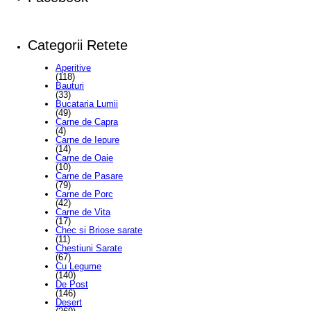
Categorii Retete
Aperitive
(118)
Bauturi
(33)
Bucataria Lumii
(49)
Carne de Capra
(4)
Carne de Iepure
(14)
Carne de Oaie
(10)
Carne de Pasare
(79)
Carne de Porc
(42)
Carne de Vita
(17)
Chec si Briose sarate
(11)
Chestiuni Sarate
(67)
Cu Legume
(140)
De Post
(146)
Desert