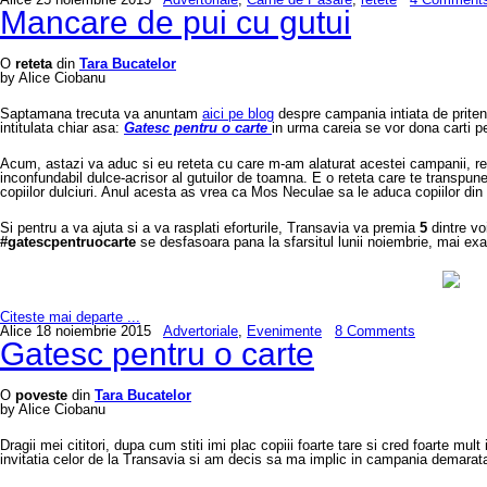
Mancare de pui cu gutui
O
reteta
din
Tara Bucatelor
by Alice Ciobanu
Saptamana trecuta va anuntam
aici pe blog
despre campania intiata de priten
intitulata chiar asa:
Gatesc pentru o carte
in urma careia se vor dona carti pe
Acum, astazi va aduc si eu reteta cu care m-am alaturat acestei campanii, resp
inconfundabil dulce-acrisor al gutuilor de toamna. E o reteta care te transp
copiilor dulciuri. Anul acesta as vrea ca Mos Neculae sa le aduca copiilor din 
Si pentru a va ajuta si a va rasplati eforturile, Transavia va premia
5
dintre vo
#gatescpentruocarte
se desfasoara pana la sfarsitul lunii noiembrie, mai ex
Citeste mai departe ...
Alice
18 noiembrie 2015
Advertoriale
,
Evenimente
8 Comments
Gatesc pentru o carte
O
poveste
din
Tara Bucatelor
by Alice Ciobanu
Dragii mei cititori, dupa cum stiti imi plac copiii foarte tare si cred foarte 
invitatia celor de la Transavia si am decis sa ma implic in campania demarat