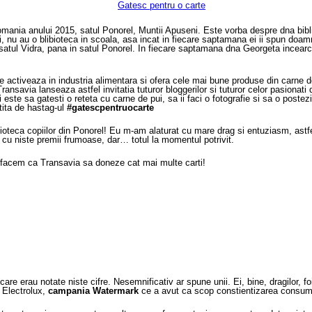
n Romania anului 2015, satul Ponorel, Muntii Apuseni. Este vorba despre dna bi
, nu au o blibioteca in scoala, asa incat in fiecare saptamana ei ii spun doamn
satul Vidra, pana in satul Ponorel. In fiecare saptamana dna Georgeta incearc
activeaza in industria alimentara si ofera cele mai bune produse din carne d
c Transavia lanseaza astfel invitatia tuturor bloggerilor si tuturor celor pasiona
este sa gatesti o reteta cu carne de pui, sa ii faci o fotografie si sa o poste
ita de hastag-ul
#gatescpentruocarte
ioteca copiilor din Ponorel! Eu m-am alaturat cu mare drag si entuziasm, astfel
 cu niste premii frumoase, dar… totul la momentul potrivit.
 sa facem ca Transavia sa doneze cat mai multe carti!
erau notate niste cifre. Nesemnificativ ar spune unii. Ei, bine, dragilor, foite
a Electrolux,
campania Watermark
ce a avut ca scop constientizarea consumu