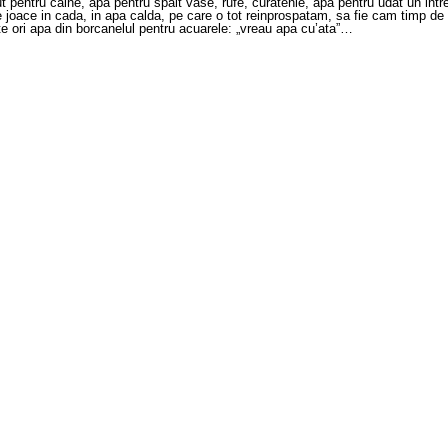
ntru caine, apa pentru spalt vase, rufe, curatenie, apa pentru udat un intreg 
ace in cada, in apa calda, pe care o tot reinprospatam, sa fie cam timp de o 
 ori apa din borcanelul pentru acuarele: „vreau apa cu’ata”…