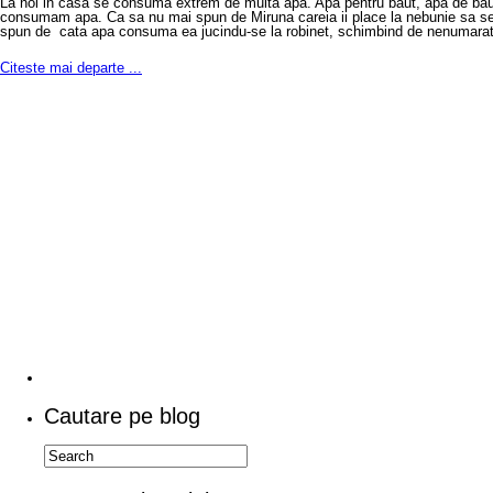
La noi in casa se consuma extrem de multa apa. Apa pentru baut, apa de baut pe
consumam apa. Ca sa nu mai spun de Miruna careia ii place la nebunie sa se jo
spun de cata apa consuma ea jucindu-se la robinet, schimbind de nenumarate
Citeste mai departe ...
Cautare pe blog