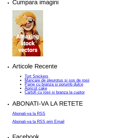
Cumpara imagini
Articole Recente
Tort Snickers
Mancare de pleurotus si sos de rosii
Paine cu branza si porumb dulce
Apricot cake
Cartofi cu rosii si branza la cuptor
ABONATI-VA LA RETETE
Abonati-va la RSS
Abonati-va la RSS prin Email
Facebook