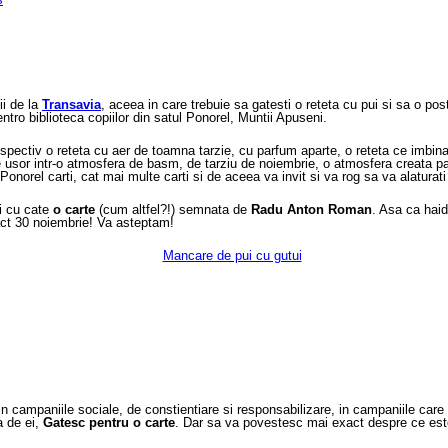
ii de la
Transavia
, aceea in care trebuie sa gatesti o reteta cu pui si sa o 
ntro biblioteca copiilor din satul Ponorel, Muntii Apuseni.
ectiv o reteta cu aer de toamna tarzie, cu parfum aparte, o reteta ce imbina g
une usor intr-o atmosfera de basm, de tarziu de noiembrie, o atmosfera creata
Ponorel carti, cat mai multe carti si de aceea va invit si va rog sa va alaturat
i cu cate
o carte
(cum altfel?!) semnata de
Radu Anton Roman
. Asa ca haid
act 30 noiembrie! Va asteptam!
mult in campaniile sociale, de constientiare si responsabilizare, in campaniile 
a de ei,
Gatesc pentru o carte
. Dar sa va povestesc mai exact despre ce est