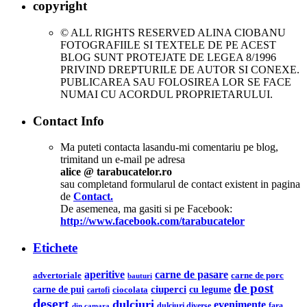
copyright
© ALL RIGHTS RESERVED ALINA CIOBANU
FOTOGRAFIILE SI TEXTELE DE PE ACEST
BLOG SUNT PROTEJATE DE LEGEA 8/1996
PRIVIND DREPTURILE DE AUTOR SI CONEXE.
PUBLICAREA SAU FOLOSIREA LOR SE FACE
NUMAI CU ACORDUL PROPRIETARULUI.
Contact Info
Ma puteti contacta lasandu-mi comentariu pe blog,
trimitand un e-mail pe adresa
alice @ tarabucatelor.ro
sau completand formularul de contact existent in pagina
de
Contact.
De asemenea, ma gasiti si pe Facebook:
http://www.facebook.com/tarabucatelor
Etichete
aperitive
carne de pasare
advertoriale
carne de porc
bauturi
de post
ciuperci
carne de pui
cu legume
ciocolata
cartofi
desert
dulciuri
evenimente
din camara
dulciuri diverse
fara