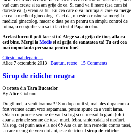
vad cum creste si sa am grija de ea. Si cand va fi mare (asa cum isi
doreste ea :)) vreau sa fiu Eu cea care o va incuraja si care va merge
cu ea la medicul ginecolog. Caci da, nu este o rusine sa mergi la
medicul ginecolog, macar o data pe an pentru un simplu control de
rutina, o ecografie sau sa iti faci testul Papanicolau.
Acelasi lucru il poti face si tu! Alege sa ai grija de tine, afla ca
esti bine. Mergi la
Medis
si ai grija de sanatatea ta! Tu esti cea
mai importanta persoana pentru tine!
Citeste mai departe ...
Alice
7 octombrie 2013
Bauturi
,
retete
15 Comments
Sirop de ridiche neagra
O
reteta
din
Tara Bucatelor
By Alice Ciobanu
Dragii mei, a venit toamna!!! Sau dupa unii si, mai ales dupa cum a
fost vremea acum vreo saptamana, putem spune ca a venit iarna.
Odata cu primele semne de vant si frig si cu mersul la gradi (ofc)
apar si primele semne de tuse, muci, febra, smiorcaiala si mofturi.
Ma rog, cel putin asa e la noi 🙂 Asa ca un bun remediu contra tusei,
la care recurg de vreo doi ani, este deliciosul
sirop de ridiche