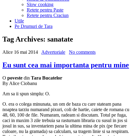
Slow cooking
Retete pentru Paste
Retete pentru Craciun
Utile
Pe Drumuri de Tara
Tag Archives:
sanatate
Alice
16 mai 2014
Advertoriale
No comments
Eu sunt cea mai importanta pentru mine
O
poveste
din
Tara Bucatelor
By Alice Ciobanu
Am sa ii spun simplu: O.
O. era o colega minunata, un om de baza cu care stateam pana
noaptea tarziu numarand pixuri, coli de hartie, caiete de romana cu
48, 60, 100 de file. Numaram, radeam si discutam. Totul pe fuga,
caci in maxim 3 zile trebuia sa rasturnam libraria cu susul in jos si
josul in sus, sa inventariem pana la ultima mina de pix (pe fiecare
culoare, nu la gramada) sa calculam, sa tragem linie si sa respiram.