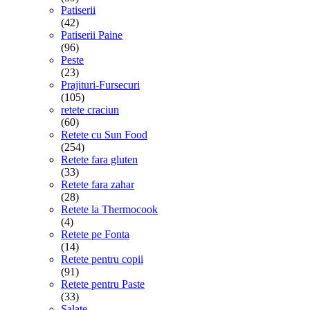
Patiserii
(42)
Patiserii Paine
(96)
Peste
(23)
Prajituri-Fursecuri
(105)
retete craciun
(60)
Retete cu Sun Food
(254)
Retete fara gluten
(33)
Retete fara zahar
(28)
Retete la Thermocook
(4)
Retete pe Fonta
(14)
Retete pentru copii
(91)
Retete pentru Paste
(33)
Salate