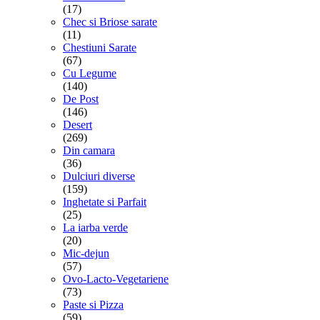
(17)
Chec si Briose sarate
(11)
Chestiuni Sarate
(67)
Cu Legume
(140)
De Post
(146)
Desert
(269)
Din camara
(36)
Dulciuri diverse
(159)
Inghetate si Parfait
(25)
La iarba verde
(20)
Mic-dejun
(57)
Ovo-Lacto-Vegetariene
(73)
Paste si Pizza
(59)