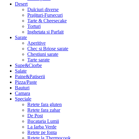
Desert
Dulciuri diverse
Prajituri-Fursecuri
Tarte & Cheesecake
Torturi
Inghetata si Parfait
Sarate
Aperitive
Chec si Briose sarate
Chestiuni sarate
Tarte sarate
Supe&Ciorbe
Salate
Paine&Patiserii
Pizza/Paste
Bauturi
Camara
Speciale
Retete fara gluten
Retete fara zahar
De Post
Bucataria Lumii
La Iarba Verde
Retete pe fonta
Retete la Thermocook