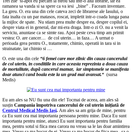
Trei zile si-apoi eu plecam la birou sau intr-o alta librarie, iar ea
ramanea sa vanda si sa spere ca va iesi „bine” . Faceam inventare.
La greu. O. era una din cele cateva zeci de librarese ale Iasului, o
fata inalta cu un par matasos, roscat, impletit intr-o coada lunga pana
la mijloc de spate. Nu stiam prea multe despre ea, despre copilul ei,
despre viata ei in general, dar mi-era draga. Intr-o zi O. nu a venit la
serviciu, anuntase ca se simte rau. Apoi peste ceva timp am primit
vestea: O. are cancer… de col uterin… in faza… A urmat o
perioada grea pentru O., tratamente, chimio, operatii in tara si in
strainatate, iar chimio si …
O. este una din cele
“6 femei care mor zilnic din cauza cancerului
de col uterin, in conditiile in care aceasta reprezinta a doua cauza
de mortalitate, după cancerul mamar, iar simptomele se manifesta
doar atunci cand boala este la un grad mai avansat.“
(sursa
Medis)
Eu am ales sa NU fiu una din ele! Tocmai de aceea, am ales să
susțin
Campania împotriva cancerului de col uterin inițiată de
Centrul Medical Medis Iași
.
Am ales sa am grija de mine, pentru
ca Eu sunt cea mai importanta persoana pentru mine. Daca Eu sunt
importanta pentru mine, atunci Eu sunt importanta pentru familia
mea, pentru sotul si fiica mea carora nu vreau sa le las doar amintirea
mea. Vreau sa ma bucur de ei. Vreau sa ma bucur de fiica mea, sa o