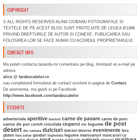
COPYRIGHT
© ALL RIGHTS RESERVED ALINA CIOBANU FOTOGRAFIILE SI
TEXTELE DE PE ACEST BLOG SUNT PROTEJATE DE LEGEA 8/1996
PRIVIND DREPTURILE DE AUTOR SI CONEXE. PUBLICAREA SAU
FOLOSIREA LOR SE FACE NUMAI CU ACORDUL PROPRIETARULUI.
CONTACT INFO
Ma puteti contacta lasandu-mi comentariu pe blog, trimitand un e-mail pe
adresa
alice @ tarabucatelor.ro
sau completand formularul de contact existent in pagina de
Contact.
De asemenea, ma gasiti si pe Facebook:
http://www.facebook.com/tarabucatelor
ETICHETE
aperitive
carne de pasare
advertoriale
carne de porc
bauturi
de post
ciuperci
carne de pui
ciocolata
cu legume
cartofi
desert
dulciuri
evenimente
fara
din camara
dulciuri diverse
mancaruri
legume
gluten
ganduri
mancaruri cu
fara zahar
inghetata
naut
prajitura
mic dejun
paste
patiserii