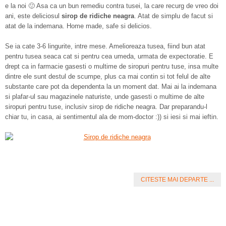
e la noi 🙂 Asa ca un bun remediu contra tusei, la care recurg de vreo doi
ani, este deliciosul
sirop de ridiche neagra
. Atat de simplu de facut si
atat de la indemana. Home made, safe si delicios.
Se ia cate 3-6 lingurite, intre mese. Amelioreaza tusea, fiind bun atat
pentru tusea seaca cat si pentru cea umeda, urmata de expectoratie. E
drept ca in farmacie gasesti o multime de siropuri pentru tuse, insa multe
dintre ele sunt destul de scumpe, plus ca mai contin si tot felul de alte
substante care pot da dependenta la un moment dat. Mai ai la indemana
si plafar-ul sau magazinele naturiste, unde gasesti o multime de alte
siropuri pentru tuse, inclusiv sirop de ridiche neagra. Dar preparandu-l
chiar tu, in casa, ai sentimentul ala de mom-doctor :)) si iesi si mai ieftin.
CITESTE MAI DEPARTE ...