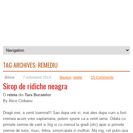
TAG ARCHIVES:
REMEDIU
Alice
7 octombrie 2013
Bauturi
,
retete
15 Comments
Sirop de ridiche neagra
O
reteta
din
Tara Bucatelor
By Alice Ciobanu
Dragii mei, a venit toamna!!! Sau dupa unii si, mai ales dupa cum a fost
vremea acum vreo saptamana, putem spune ca a venit iarna. Odata cu
primele semne de vant si frig si cu mersul la gradi (ofc) apar si primele
semne de tuse, muci, febra, smiorcaiala si mofturi. Ma rog, cel putin asa