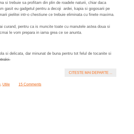
na si trebuie sa profitam din plin de roadele naturii, chiar daca
m gasit eu gadgetul pentru a decoji ardei, kapia si gogosarii pe
rmarii pielitei intr-o chestiune ce trebuie eliminata cu finete maxima.
ai curand, pentru ca is muncite toate cu manutele astea doua si
cmai le vom prepara in iarna grea ce se anunta.
la si delicata, dar minunat de buna pentru tot felul de tocanite si
tralei.
CITESTE MAI DEPARTE ...
s
,
Utile
15 Comments