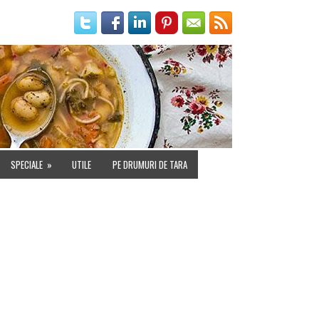
IALITATE
SPECIALE
»
UTILE
PE DRUMURI DE TARA