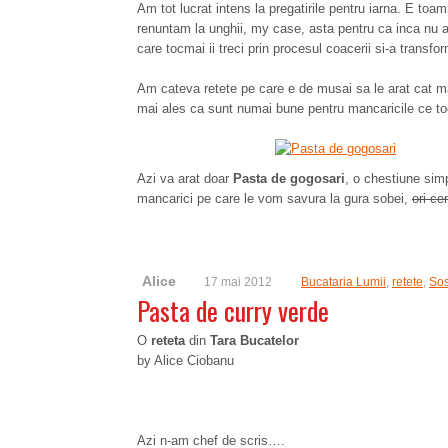
Am tot lucrat intens la pregatirile pentru iarna. E toam
renuntam la unghii, my case, asta pentru ca inca nu a
care tocmai ii treci prin procesul coacerii si-a transfo
Am cateva retete pe care e de musai sa le arat cat m
mai ales ca sunt numai bune pentru mancaricile ce to
Azi va arat doar
Pasta de gogosari
, o chestiune simp
mancarici pe care le vom savura la gura sobei,
ori cen
Alice
17 mai 2012
Bucataria Lumii
,
retete
,
So
Pasta de curry verde
O
reteta
din
Tara Bucatelor
by Alice Ciobanu
Azi n-am chef de scris….