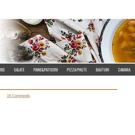
E
DOWNLOAD
CUMPARA IMAGINI
SITEMAP
CONTACT
CONFIDENT
RBE
SALATE
PAINE&PATISERII
PIZZA/PASTE
BAUTURI
CAMARA
16 Comments