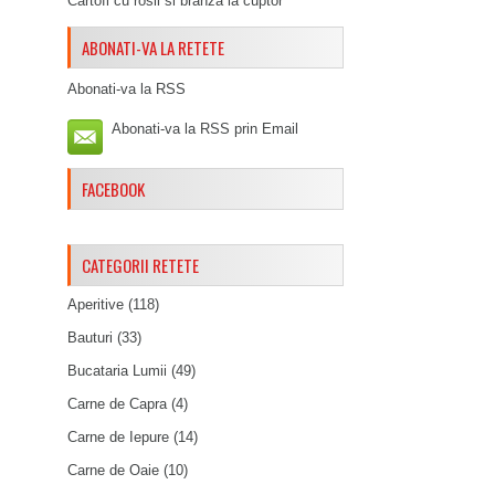
Cartofi cu rosii si branza la cuptor
ABONATI-VA LA RETETE
Abonati-va la RSS
Abonati-va la RSS prin Email
FACEBOOK
CATEGORII RETETE
Aperitive
(118)
Bauturi
(33)
Bucataria Lumii
(49)
Carne de Capra
(4)
Carne de Iepure
(14)
Carne de Oaie
(10)