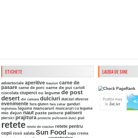
ETICHETE
LAUDA DE SINE
aperitive
carne de
advertoriale
bauturi
pasare
carne de pui
carne de porc
cartofi
de post
ciuperci
ciocolata
cu legume
desert
dulciuri
din camara
dulciuri diverse
evenimente
fara gluten
ganduri
fara zahar
mancaruri
legume
mancaruri cu legume
inghetata
naut
mic dejun
paste
patiserii
patiserie
prajitura
pui
piersici
proiecte
pufosenii dulci
retete
retete pentru
retete de craciun
Sun Food
copii
rosii
salata
supa crema