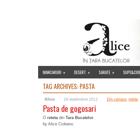
HOME
DESPRE MINE
INDEX RETETE
EVENIMENT
MANCARURI
»
DESERT
»
SARATE
»
SUPE&CIO
TAG ARCHIVES:
PASTA
Alice
28 septembrie 2012
Din camara
,
retete
Pasta de gogosari
O
reteta
din
Tara Bucatelor
by Alice Ciobanu