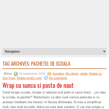
TAG ARCHIVES:
PACHETEL DE SCOALA
Alice
18 septembrie 2018
Aperitive
,
Mic-dejun
,
retete
,
Retete cu
Sun Food
,
Retete pentru copii
No comments
Wrap cu sunca si pasta de naut
Cand incepe scoala, incepe si nebunia (cel putin in cazul meu) : „ce-i dau
la scoala, la pachet?” Marturisesc ca desi sunt cumva panicata si cu
aceeasi intrebare ma trezesc in fiecare dimineata, fii-mea a simplificat
mult, tare mult lucrurile. Adica ea vrea doar sandvis 🙂 cat mai simplu si