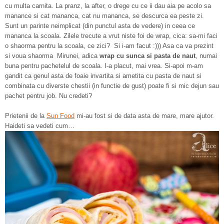
cu multa carnita. La pranz, la after, o drege cu ce ii dau aia pe acolo sa
manance si cat mananca, cat nu mananca, se descurca ea peste zi.
Sunt un parinte neimplicat (din punctul asta de vedere) in ceea ce
mananca la scoala. Zilele trecute a vrut niste foi de wrap, cica: sa-mi faci
o shaorma pentru la scoala, ce zici? Si i-am facut :))) Asa ca va prezint
si voua shaorma Mirunei, adica
wrap cu sunca si pasta de naut
, numai
buna pentru pachetelul de scoala. I-a placut, mai vrea. Si-apoi m-am
gandit ca genul asta de foaie invartita si ametita cu pasta de naut si
combinata cu diverste chestii (in functie de gust) poate fi si mic dejun sau
pachet pentru job. Nu credeti?
Prietenii de la
Sun Food
mi-au fost si de data asta de mare, mare ajutor.
Haideti sa vedeti cum…