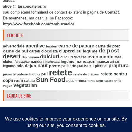
adresa
alice @ tarabucatelor.ro
sau completand formularul de contact existent in pagina de
Contact.
De asemenea, ma gasiti si pe Facebook:
http://www.facebook.com/tarabucatelor
ETICHETE
aperitive
carne de pasare
advertoriale
carne de porc
bauturi
de post
ciuperci
carne de pui
ciocolata
cu legume
cartofi
desert
dulciuri
evenimente
fara
din camara
dulciuri diverse
mancaruri
legume
gluten
ganduri
mancaruri cu
fara zahar
inghetata
naut
prajitura
mic dejun
paste
patiserii
legume
patiserie
piersici
retete
pui
retete pentru
proiecte
pufosenii dulci
retete de craciun
Sun Food
copii
rosii
salata
supa crema
tarta
tarte sarate
utile
vegetarian
vegan
LAUDA DE SINE