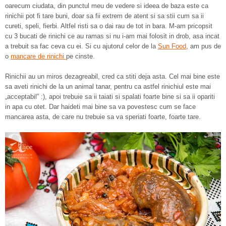
oarecum ciudata, din punctul meu de vedere si ideea de baza este ca
rinichii pot fi tare buni, doar sa fii extrem de atent si sa stii cum sa ii
cureti, speli, fierbi. Altfel risti sa o dai rau de tot in bara. M-am pricopsit
cu 3 bucati de rinichi ce au ramas si nu i-am mai folosit in drob, asa incat
a trebuit sa fac ceva cu ei. Si cu ajutorul celor de la
Sun Food
, am pus de
o
mancare de rinichi
pe cinste.
Rinichii au un miros dezagreabil, cred ca stiti deja asta. Cel mai bine este
sa aveti rinichi de la un animal tanar, pentru ca astfel rinichiul este mai
„acceptabil” :), apoi trebuie sa ii taiati si spalati foarte bine si sa ii opariti
in apa cu otet. Dar haideti mai bine sa va povestesc cum se face
mancarea asta, de care nu trebuie sa va speriati foarte, foarte tare.