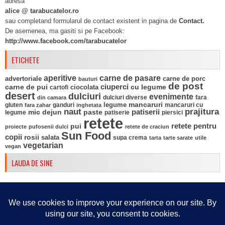
adresa
alice @ tarabucatelor.ro
sau completand formularul de contact existent in pagina de
Contact.
De asemenea, ma gasiti si pe Facebook:
http://www.facebook.com/tarabucatelor
ETICHETE
aperitive
carne de pasare
advertoriale
carne de porc
bauturi
de post
ciuperci
carne de pui
ciocolata
cu legume
cartofi
desert
dulciuri
evenimente
fara
din camara
dulciuri diverse
mancaruri
legume
gluten
ganduri
mancaruri cu
fara zahar
inghetata
naut
prajitura
mic dejun
paste
patiserii
legume
patiserie
piersici
retete
pui
retete pentru
proiecte
pufosenii dulci
retete de craciun
Sun Food
copii
rosii
salata
supa crema
tarta
tarte sarate
utile
vegetarian
vegan
LAUDA DE SINE