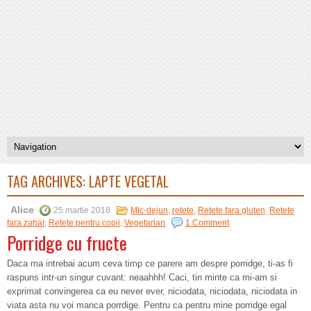
TAG ARCHIVES:
LAPTE VEGETAL
Alice
25 martie 2018
Mic-dejun
,
retete
,
Retete fara gluten
,
Retete
fara zahar
,
Retete pentru copii
,
Vegetarian
1 Comment
Porridge cu fructe
Daca ma intrebai acum ceva timp ce parere am despre porridge, ti-as fi
raspuns intr-un singur cuvant: neaahhh! Caci, tin minte ca mi-am si
exprimat convingerea ca eu never ever, niciodata, niciodata, niciodata in
viata asta nu voi manca porrdige. Pentru ca pentru mine porridge egal