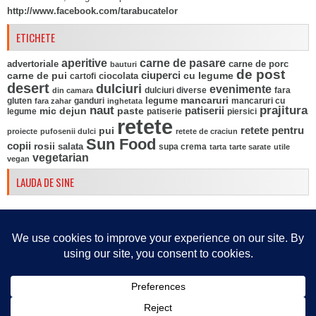
http://www.facebook.com/tarabucatelor
ETICHETE
aperitive
carne de pasare
advertoriale
carne de porc
bauturi
de post
ciuperci
carne de pui
ciocolata
cu legume
cartofi
desert
dulciuri
evenimente
fara
din camara
dulciuri diverse
mancaruri
legume
gluten
ganduri
mancaruri cu
fara zahar
inghetata
naut
prajitura
mic dejun
paste
patiserii
legume
patiserie
piersici
retete
pui
retete pentru
proiecte
pufosenii dulci
retete de craciun
Sun Food
copii
rosii
salata
supa crema
tarta
tarte sarate
utile
vegetarian
vegan
LAUDA DE SINE
© 2026
Retete culinare din Tara bucatelor