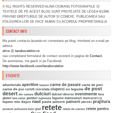
© ALL RIGHTS RESERVED ALINA CIOBANU FOTOGRAFIILE SI
TEXTELE DE PE ACEST BLOG SUNT PROTEJATE DE LEGEA 8/1996
PRIVIND DREPTURILE DE AUTOR SI CONEXE. PUBLICAREA SAU
FOLOSIREA LOR SE FACE NUMAI CU ACORDUL PROPRIETARULUI.
CONTACT INFO
Ma puteti contacta lasandu-mi comentariu pe blog, trimitand un e-mail pe
adresa
alice @ tarabucatelor.ro
sau completand formularul de contact existent in pagina de
Contact.
De asemenea, ma gasiti si pe Facebook:
http://www.facebook.com/tarabucatelor
ETICHETE
aperitive
carne de pasare
advertoriale
carne de porc
bauturi
de post
ciuperci
carne de pui
ciocolata
cu legume
cartofi
desert
dulciuri
evenimente
fara
din camara
dulciuri diverse
mancaruri
legume
gluten
ganduri
mancaruri cu
fara zahar
inghetata
naut
prajitura
mic dejun
paste
patiserii
legume
patiserie
piersici
retete
pui
retete pentru
proiecte
pufosenii dulci
retete de craciun