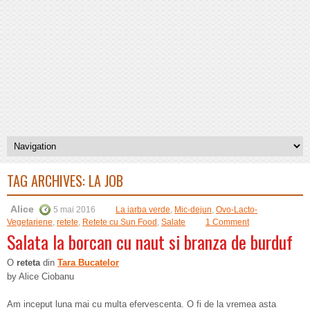
TAG ARCHIVES:
LA JOB
Alice
5 mai 2016
La iarba verde
,
Mic-dejun
,
Ovo-Lacto-
Vegetariene
,
retete
,
Retete cu Sun Food
,
Salate
1 Comment
Salata la borcan cu naut si branza de burduf
O
reteta
din
Tara Bucatelor
by Alice Ciobanu
Am inceput luna mai cu multa efervescenta. O fi de la vremea asta