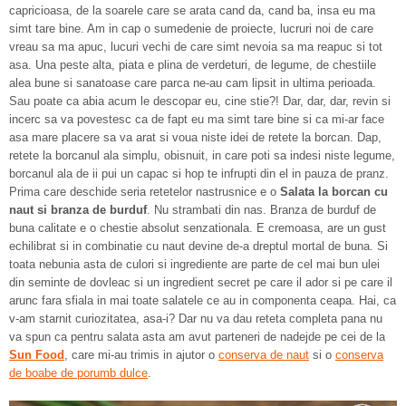
capricioasa, de la soarele care se arata cand da, cand ba, insa eu ma
simt tare bine. Am in cap o sumedenie de proiecte, lucruri noi de care
vreau sa ma apuc, lucuri vechi de care simt nevoia sa ma reapuc si tot
asa. Una peste alta, piata e plina de verdeturi, de legume, de chestiile
alea bune si sanatoase care parca ne-au cam lipsit in ultima perioada.
Sau poate ca abia acum le descopar eu, cine stie?! Dar, dar, dar, revin si
incerc sa va povestesc ca de fapt eu ma simt tare bine si ca mi-ar face
asa mare placere sa va arat si voua niste idei de retete la borcan. Dap,
retete la borcanul ala simplu, obisnuit, in care poti sa indesi niste legume,
borcanul ala de ii pui un capac si hop te infrupti din el in pauza de pranz.
Prima care deschide seria retetelor nastrusnice e o
Salata la borcan cu
naut si branza de burduf
. Nu strambati din nas. Branza de burduf de
buna calitate e o chestie absolut senzationala. E cremoasa, are un gust
echilibrat si in combinatie cu naut devine de-a dreptul mortal de buna. Si
toata nebunia asta de culori si ingrediente are parte de cel mai bun ulei
din seminte de dovleac si un ingredient secret pe care il ador si pe care il
arunc fara sfiala in mai toate salatele ce au in componenta ceapa. Hai, ca
v-am starnit curiozitatea, asa-i? Dar nu va dau reteta completa pana nu
va spun ca pentru salata asta am avut parteneri de nadejde pe cei de la
Sun Food
, care mi-au trimis in ajutor o
conserva de naut
si o
conserva
de boabe de porumb dulce
.