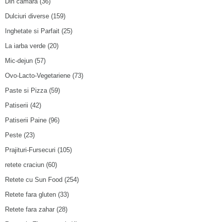
Din camara
(36)
Dulciuri diverse
(159)
Inghetate si Parfait
(25)
La iarba verde
(20)
Mic-dejun
(57)
Ovo-Lacto-Vegetariene
(73)
Paste si Pizza
(59)
Patiserii
(42)
Patiserii Paine
(96)
Peste
(23)
Prajituri-Fursecuri
(105)
retete craciun
(60)
Retete cu Sun Food
(254)
Retete fara gluten
(33)
Retete fara zahar
(28)