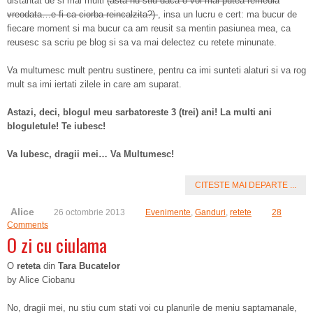
distantat de si mai multi
(asta nu stiu daca o voi mai putea remedia
vreodata…e fi ca ciorba reincalzita?)
, insa un lucru e cert: ma bucur de
fiecare moment si ma bucur ca am reusit sa mentin pasiunea mea, ca
reusesc sa scriu pe blog si sa va mai delectez cu retete minunate.
Va multumesc mult pentru sustinere, pentru ca imi sunteti alaturi si va rog
mult sa imi iertati zilele in care am suparat.
Astazi, deci, blogul meu sarbatoreste 3 (trei) ani! La multi ani
bloguletule! Te iubesc!
Va Iubesc, dragii mei… Va Multumesc!
CITESTE MAI DEPARTE ...
Alice
26 octombrie 2013
Evenimente
,
Ganduri
,
retete
28
Comments
O zi cu ciulama
O
reteta
din
Tara Bucatelor
by Alice Ciobanu
No, dragii mei, nu stiu cum stati voi cu planurile de meniu saptamanale,