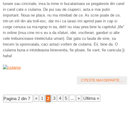
lunare sau cincinale, insa la mine in bucatarioara se pregateste din cand
in cand cate o ciulama. De pui sau de ciuperci, asta e mai putin
important. Noua ne place, nu ma intrebati de ce. As scrie poate de ce,
intr-un stil din ala troll-esc, dar mi-i ca iarasi imi aprind paie in cap si
curge cenusa sa ma-ngrop in ea, deh! nu stau prea bine la capitolul „life”
in online (insa cine mi-s eu a da sfaturi, idei, vociferari, ganduri si alte
cele trebuincioase intelectului uman). Dar gata cu lauda de sine, sa
trecem la sporovaiala, caci astazi vorbim de ciulama. Eii, bine da. O
ciulama buna e intotdeauna binevenita, fie ploaie, fie vant, fie canicula:))
haha!
CITESTE MAI DEPARTE ...
«
1
3
4
5
...
»
Ultima »
Pagina 2 din 7
2