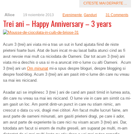
CITESTE MAI DEPARTE ...
Alice
19 noiembrie 2013
Evenimente
,
Ganduri
31 Comments
Trei ani – Happy Anniversary – 3 years
Acum 3 (trei) ani viata mi-a tras un sut in fund ajutata fiind de niste
prieteni foarte buni. Atat de buni incat m-au lasat balta atunci cind as fi
avut nevoie mai mult ca niciodata de Oameni. Dar tot acum 3 (trei) ani
viata mi-a deschis o usa si m-a aruncat intr-o lume cu alti Oameni. Acum
3 (trei) ani un
Om minunat
mi-a spus despre bloguri, despre blogging si
despre food-blog. Acum 3 (trei) ani am pasit intr-o lume din care nu vreau
sa mai ies nicicand.
Asadar azi se implinesc 3 (trei ) ani de cand am pasit timid in lumea asta,
din care nu vreau sa mai ies nicicand. O lume vie in care am simtit ca mi-
am gasit un loc. Am pornit dintr-un punct in care nu stiam nimic, am
crescut o data cu voi, dragii mei cititori. Am facut multe lucruri faine, am
avut parte de oameni minunati, am gasiti prieteni dragi, pe care ii ador,
am avut parte de experiente la care nici nu visam acum 3 (trei) ani. Dar,
totodata am facut si enorm de multe greseli, am suparat pe multi, m-am