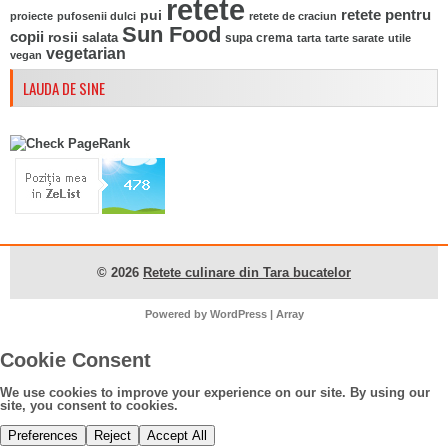
retete
pui
retete pentru
proiecte
pufosenii dulci
retete de craciun
Sun Food
copii
rosii
salata
supa crema
tarta
tarte sarate
utile
vegetarian
vegan
LAUDA DE SINE
© 2026
Retete culinare din Tara bucatelor
Powered by
WordPress
| Array