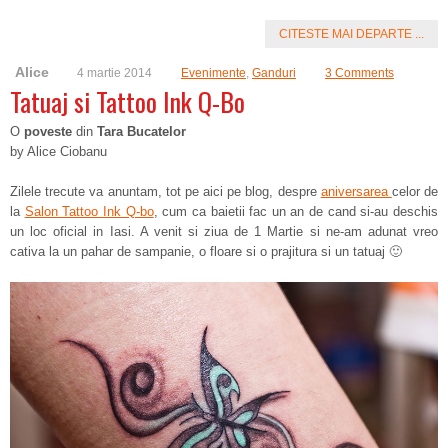
CITESTE MAI DEPARTE ...
Alice
4 martie 2014
Evenimente
,
Ganduri
3 Comments
Tatuaj si Tattoo Ink Q-Bo
O
poveste
din
Tara Bucatelor
by Alice Ciobanu
Zilele trecute va anuntam, tot pe aici pe blog, despre
aniversarea
celor de
la
Salon Tattoo Ink Q-bo
, cum ca baietii fac un an de cand si-au deschis
un loc oficial in Iasi. A venit si ziua de 1 Martie si ne-am adunat vreo
cativa la un pahar de sampanie, o floare si o prajitura si un tatuaj 🙂