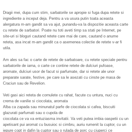
Dragii mei, dupa cum stim, sarbatorile se apropie si fuga dupa retete si
ingrediente a inceput deja. Pentru a va usura putin toata aceasta
alergatura m-am gandit sa va ajut, punandu-va la dispozitie aceasta carte
cu retete de sarbatori. Poate nu toti aveti timp sa stati pe Internet, pe
site-uri si bloguri cautand retete care mai de care, cautand o anume
reteta, asa incat m-am gandit ca o asemenea colectie de retete v-ar fi
utila.
Am ales sa fac o carte de retete de sarbatoare, cu retete speciale pentru
sarbatorile de iarna, o carte ce contine retete de dulciuri pufoase,
aromate, dulciuri usor de facut si parfumate, dar si retete ale unor
preparate sarate, festive, pe care sa le asezati cu cinste pe masa de
Craciun sau de Revelion.
Veti gasi aici reteta de cornulete cu rahat, facute cu untura, nuci cu
crema de vanilie si ciocolata, aromata
Alba ca zapada sau minunatul parfe de ciocolata si cafea, biscuiti
glazurati parfumati sau o cupola de
ciocolata ce va va entuziasma invitatii. Va veti putea imbia oaspetii cu un
apetisant pui aromat cu busuioc si cimbru, auriu rumenit la cuptor, cu un
iepure copt in dafin la cuptor sau o rulada de porc cu ciuperci ce