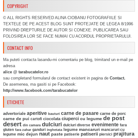
COPYRIGHT
© ALL RIGHTS RESERVED ALINA CIOBANU FOTOGRAFIILE SI
TEXTELE DE PE ACEST BLOG SUNT PROTEJATE DE LEGEA 8/1996
PRIVIND DREPTURILE DE AUTOR SI CONEXE. PUBLICAREA SAU
FOLOSIREA LOR SE FACE NUMAI CU ACORDUL PROPRIETARULUI.
CONTACT INFO
Ma puteti contacta lasandu-mi comentariu pe blog, trimitand un e-mail pe
adresa
alice @ tarabucatelor.ro
sau completand formularul de contact existent in pagina de
Contact.
De asemenea, ma gasiti si pe Facebook:
http://www.facebook.com/tarabucatelor
ETICHETE
aperitive
carne de pasare
advertoriale
carne de porc
bauturi
de post
ciuperci
carne de pui
ciocolata
cu legume
cartofi
desert
dulciuri
evenimente
fara
din camara
dulciuri diverse
mancaruri
legume
gluten
ganduri
mancaruri cu
fara zahar
inghetata
naut
prajitura
mic dejun
paste
patiserii
legume
patiserie
piersici