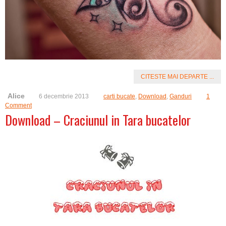
CITESTE MAI DEPARTE ...
Alice
6 decembrie 2013
carti bucate
,
Download
,
Ganduri
1
Comment
Download – Craciunul in Tara bucatelor