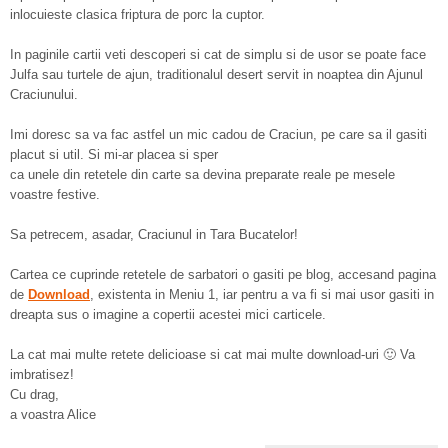
inlocuieste clasica friptura de porc la cuptor.
In paginile cartii veti descoperi si cat de simplu si de usor se poate face
Julfa sau turtele de ajun, traditionalul desert servit in noaptea din Ajunul
Craciunului.
Imi doresc sa va fac astfel un mic cadou de Craciun, pe care sa il gasiti
placut si util. Si mi-ar placea si sper
ca unele din retetele din carte sa devina preparate reale pe mesele
voastre festive.
Sa petrecem, asadar, Craciunul in Tara Bucatelor!
Cartea ce cuprinde retetele de sarbatori o gasiti pe blog, accesand pagina
de
Download
, existenta in Meniu 1, iar pentru a va fi si mai usor gasiti in
dreapta sus o imagine a copertii acestei mici carticele.
La cat mai multe retete delicioase si cat mai multe download-uri 🙂 Va
imbratisez!
Cu drag,
a voastra Alice