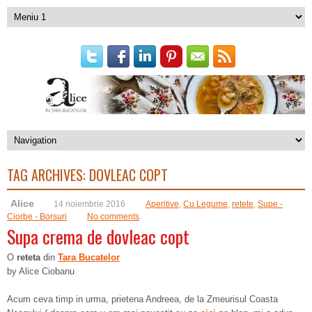
TAG ARCHIVES:
DOVLEAC COPT
Alice
14 noiembrie 2016
Aperitive
,
Cu Legume
,
retete
,
Supe -
Ciorbe - Borsuri
No comments
Supa crema de dovleac copt
O
reteta
din
Tara Bucatelor
by Alice Ciobanu
Acum ceva timp in urma, prietena Andreea, de la Zmeurisul Coasta