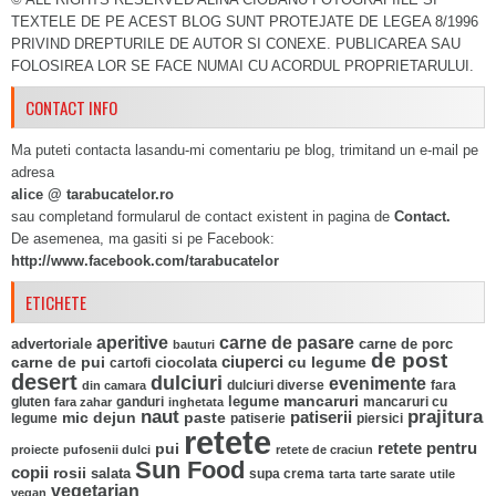
TEXTELE DE PE ACEST BLOG SUNT PROTEJATE DE LEGEA 8/1996
PRIVIND DREPTURILE DE AUTOR SI CONEXE. PUBLICAREA SAU
FOLOSIREA LOR SE FACE NUMAI CU ACORDUL PROPRIETARULUI.
CONTACT INFO
Ma puteti contacta lasandu-mi comentariu pe blog, trimitand un e-mail pe
adresa
alice @ tarabucatelor.ro
sau completand formularul de contact existent in pagina de
Contact.
De asemenea, ma gasiti si pe Facebook:
http://www.facebook.com/tarabucatelor
ETICHETE
aperitive
carne de pasare
advertoriale
carne de porc
bauturi
de post
ciuperci
carne de pui
ciocolata
cu legume
cartofi
desert
dulciuri
evenimente
fara
din camara
dulciuri diverse
mancaruri
legume
gluten
ganduri
mancaruri cu
fara zahar
inghetata
naut
prajitura
mic dejun
paste
patiserii
legume
patiserie
piersici
retete
pui
retete pentru
proiecte
pufosenii dulci
retete de craciun
Sun Food
copii
rosii
salata
supa crema
tarta
tarte sarate
utile
vegetarian
vegan