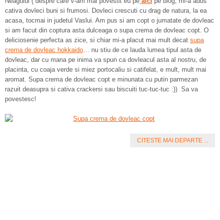
Neagului ( despre care v-am mai povestit eu pe
aici
pe blog, mi-a adus
cativa dovleci buni si frumosi. Dovleci crescuti cu drag de natura, la ea
acasa, tocmai in judetul Vaslui. Am pus si am copt o jumatate de dovleac
si am facut din coptura asta dulceaga o supa crema de dovleac copt. O
deliciosenie perfecta as zice, si chiar mi-a placut mai mult decat
supa
crema de dovleac hokkaido
… nu stiu de ce lauda lumea tipul asta de
dovleac, dar cu mana pe inima va spun ca dovleacul asta al nostru, de
placinta, cu coaja verde si miez portocaliu si catifelat, e mult, mult mai
aromat. Supa crema de dovleac copt e minunata cu putin parmezan
razuit deasupra si cativa crackersi sau biscuiti tuc-tuc-tuc :)) Sa va
povestesc!
CITESTE MAI DEPARTE ...