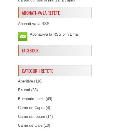
Cartofi cu rosii si branza la cuptor
ABONATI-VA LA RETETE
Abonati-va la RSS
Abonati-va la RSS prin Email
FACEBOOK
CATEGORII RETETE
Aperitive
(118)
Bauturi
(33)
Bucataria Lumii
(49)
Carne de Capra
(4)
Carne de Iepure
(14)
Carne de Oaie
(10)