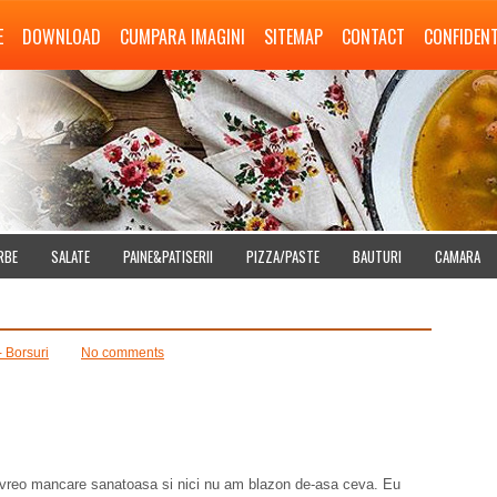
E
DOWNLOAD
CUMPARA IMAGINI
SITEMAP
CONTACT
CONFIDENT
RBE
SALATE
PAINE&PATISERII
PIZZA/PASTE
BAUTURI
CAMARA
- Borsuri
No comments
z vreo mancare sanatoasa si nici nu am blazon de-asa ceva. Eu