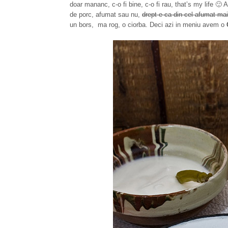
doar mananc, c-o fi bine, c-o fi rau, that’s my life 🙂
de porc, afumat sau nu,
drept e ca din cel afumat mai
un bors, ma rog, o ciorba. Deci azi in meniu avem o