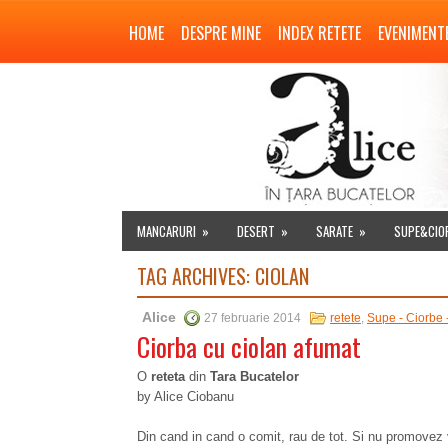
HOME
DESPRE MINE
INDEX RETETE
EVENIMENT
MANCARURI
»
DESERT
»
SARATE
»
SUPE&CIO
TAG ARCHIVES:
CIOLAN
Alice
27 februarie 2014
retete
,
Supe - Ciorbe 
Ciorba cu ciolan afumat
O
reteta
din
Tara Bucatelor
by Alice Ciobanu
Din cand in cand o comit, rau de tot. Si nu promove