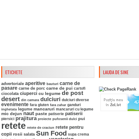
ETICHETE
LAUDA DE SINE
aperitive
carne de
advertoriale
bauturi
pasare
carne de pui
carne de porc
cartofi
de post
ciuperci
ciocolata
cu legume
desert
dulciuri
din camara
dulciuri diverse
evenimente
fara gluten
ganduri
fara zahar
mancaruri
legume
mancaruri cu legume
inghetata
naut
mic dejun
paste
patiserii
patiserie
prajitura
pui
piersici
proiecte
pufosenii dulci
retete
retete pentru
retete de craciun
Sun Food
copii
rosii
salata
supa crema