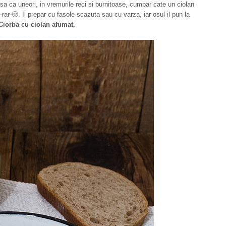
 Asa ca uneori, in vremurile reci si burnitoase, cumpar cate un ciolan
 rar 🙂
. Il prepar cu fasole scazuta sau cu varza, iar osul il pun la
Ciorba cu ciolan afumat.