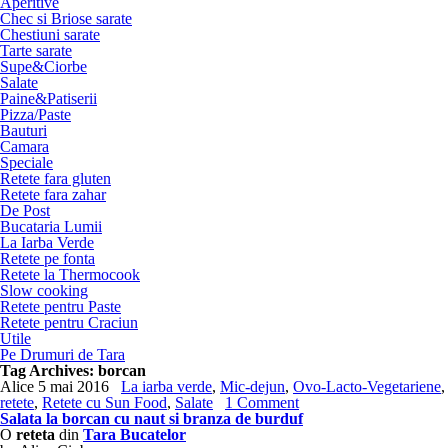
Aperitive
Chec si Briose sarate
Chestiuni sarate
Tarte sarate
Supe&Ciorbe
Salate
Paine&Patiserii
Pizza/Paste
Bauturi
Camara
Speciale
Retete fara gluten
Retete fara zahar
De Post
Bucataria Lumii
La Iarba Verde
Retete pe fonta
Retete la Thermocook
Slow cooking
Retete pentru Paste
Retete pentru Craciun
Utile
Pe Drumuri de Tara
Tag Archives:
borcan
Alice
5 mai 2016
La iarba verde
,
Mic-dejun
,
Ovo-Lacto-Vegetariene
,
retete
,
Retete cu Sun Food
,
Salate
1 Comment
Salata la borcan cu naut si branza de burduf
O
reteta
din
Tara Bucatelor