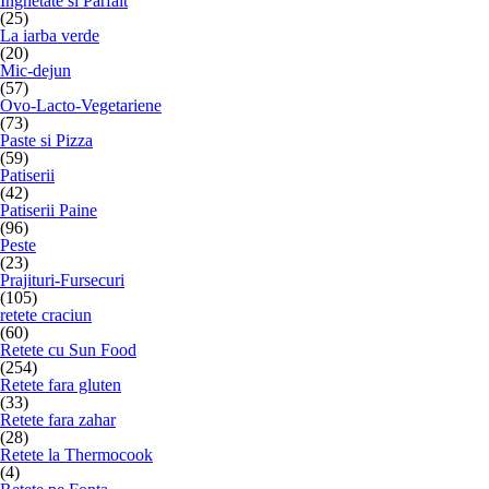
Inghetate si Parfait
(25)
La iarba verde
(20)
Mic-dejun
(57)
Ovo-Lacto-Vegetariene
(73)
Paste si Pizza
(59)
Patiserii
(42)
Patiserii Paine
(96)
Peste
(23)
Prajituri-Fursecuri
(105)
retete craciun
(60)
Retete cu Sun Food
(254)
Retete fara gluten
(33)
Retete fara zahar
(28)
Retete la Thermocook
(4)