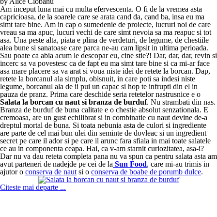
by Alice Ciobanu
Am inceput luna mai cu multa efervescenta. O fi de la vremea asta
capricioasa, de la soarele care se arata cand da, cand ba, insa eu ma
simt tare bine. Am in cap o sumedenie de proiecte, lucruri noi de care
vreau sa ma apuc, lucuri vechi de care simt nevoia sa ma reapuc si tot
asa. Una peste alta, piata e plina de verdeturi, de legume, de chestiile
alea bune si sanatoase care parca ne-au cam lipsit in ultima perioada.
Sau poate ca abia acum le descopar eu, cine stie?! Dar, dar, dar, revin si
incerc sa va povestesc ca de fapt eu ma simt tare bine si ca mi-ar face
asa mare placere sa va arat si voua niste idei de retete la borcan. Dap,
retete la borcanul ala simplu, obisnuit, in care poti sa indesi niste
legume, borcanul ala de ii pui un capac si hop te infrupti din el in
pauza de pranz. Prima care deschide seria retetelor nastrusnice e o
Salata la borcan cu naut si branza de burduf
. Nu strambati din nas.
Branza de burduf de buna calitate e o chestie absolut senzationala. E
cremoasa, are un gust echilibrat si in combinatie cu naut devine de-a
dreptul mortal de buna. Si toata nebunia asta de culori si ingrediente
are parte de cel mai bun ulei din seminte de dovleac si un ingredient
secret pe care il ador si pe care il arunc fara sfiala in mai toate salatele
ce au in componenta ceapa. Hai, ca v-am starnit curiozitatea, asa-i?
Dar nu va dau reteta completa pana nu va spun ca pentru salata asta am
avut parteneri de nadejde pe cei de la
Sun Food
, care mi-au trimis in
ajutor o
conserva de naut
si o
conserva de boabe de porumb dulce
.
Citeste mai departe ...